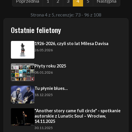
Poprzednia
1
2
3
4
5
Następna
Strona 4 z 5, recenzje: 73 - 96 z 108
Ostatnie felietony
1926-2026, czyli sto lat Milesa Davisa
26.05.2026
Płyty roku 2025
08.01.2026
Tu płynie blues…
18.12.2025
"Another story came full circle" - spotkanie
autorskie z Lunatic Soul – Wrocław,
14.11.2025
30.11.2025