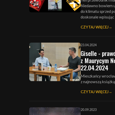
Ten przewodnik miał
Niedawno bowiem uk
do klimatu sprzed p
doskonale wpisując si
CZYTAJ WIĘCEJ
23.04.2024
Giselle - pra
z Maurycym No
22.04.2024
Mieszkańcy wrocławs
z najnowszą książką
CZYTAJ WIĘCEJ
20.09.2023