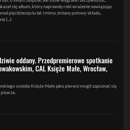
 być o innym zespole, ale znów wygrała rzeczywistość.
azał się album, który naprawdę robi wrażenie nawiązując
onad pięćdziesięciu lat i mimo zmiany połowy składu,
ę (...)
wdziwie oddany. Przedpremierowe spotkanie
wakowskim, CAL Księże Małe, Wrocław,
kiego osiedla Księże Małe jako pierwsi mogli zapoznać się
 pisarza.