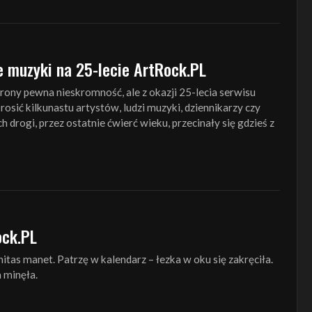
ie muzyki na 25-lecie ArtRock.PL
trony pewna nieskromność, ale z okazji 25-lecia serwisu
osić kilkunastu artystów, ludzi muzyki, dziennikarzy czy
drogi, przez ostatnie ćwierć wieku, przecinały się gdzieś z
ock.PL
itas manet. Patrzę w kalendarz – łezka w oku się zakręciła.
a minęła.