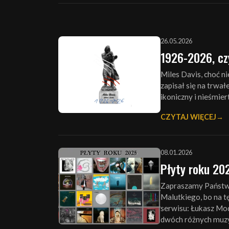
26.05.2026
1926-2026, czy
Miles Davis, choć nie
zapisał się na trwał
ikoniczny i nieśmiert
CZYTAJ WIĘCEJ
08.01.2026
Płyty roku 20
Zapraszamy Państw
Malutkiego, bo na 
serwisu: Łukasz Mod
dwóch różnych muzyc