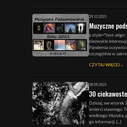
29.12.2021
Muzyczne pod
p style="text-align
niezwykle interesuj
Pandemia oczywiści
szczególnie w zakresi
CZYTAJ WIĘCEJ
28.09.2021
30 ciekawoste
Dzisiaj, we wtorek 
śmierci sławnego T
wielkiego Muzyka, p
go informacji. (...)