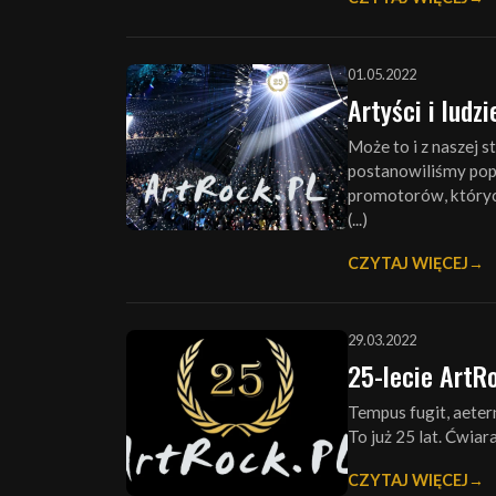
01.05.2022
Artyści i ludz
Może to i z naszej s
postanowiliśmy popr
promotorów, których 
(...)
CZYTAJ WIĘCEJ
29.03.2022
25-lecie ArtR
Tempus fugit, aetern
To już 25 lat. Ćwiar
CZYTAJ WIĘCEJ