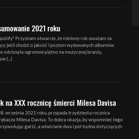
sumowanie 2021 roku
: justify" Przyznam otwarcie, że miniony rok uważam za
ący jeśli chodzi o jakość i poziom wydawanych albumów.
e odcisnęła ogromne piętno na muzycznej branży,
e (...)
k na XXX rocznicę śmierci Milesa Davisa
28. września 2021 roku, przypada trzydziesta rocznica
rębacza Milesa Davisa. To dobra okazja, by wspomnieć tego
rzywołując garść, a właściwie dwa i pół tuzina dotyczących