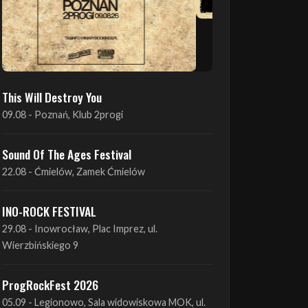
This Will Destroy You
09.08 - Poznań, Klub 2progi
Sound Of The Ages Festival
22.08 - Ćmielów, Zamek Ćmielów
INO-ROCK FESTIVAL
29.08 - Inowrocław, Plac Imprez, ul.
Wierzbińskiego 9
ProgRockFest 2026
05.09 - Legionowo, Sala widowiskowa MOK, ul.
Piłsudskiego 41
Antimatter + Sleeping Pulse