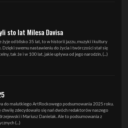
li sto lat Milesa Davisa
 żyje od blisko 35 lat, to w historii jazzu, muzyki i kultury
e. Dzięki swemu nastawieniu do życia i twórczości stał się
elny, tak że i w 100 lat, jakie upływa od jego narodzin, (...)
25
a do malutkiego ArtRockowego podsumowania 2025 roku.
tę chwilę zdecydowało się nań dwóch redaktorów naszego
rzejewski i Mariusz Danielak. Ale to podsumowania z
znych (...)