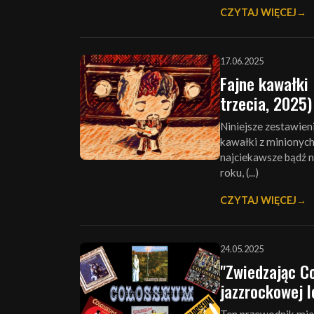
CZYTAJ WIĘCEJ
17.06.2025
Fajne kawałki 
trzecia, 2025)
Niniejsze zestawien
kawałki z minionych 6
najciekawsze bądź n
roku, (...)
CZYTAJ WIĘCEJ
24.05.2025
"Zwiedzając Co
jazzrockowej 