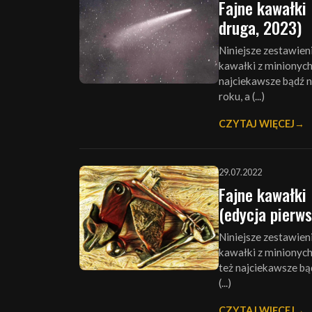
Fajne kawałki 
druga, 2023)
Niniejsze zestawien
kawałki z minionych 6
najciekawsze bądź n
roku, a (...)
CZYTAJ WIĘCEJ
29.07.2022
Fajne kawałki 
(edycja pierws
Niniejsze zestawien
kawałki z minionych 6
też najciekawsze bą
(...)
CZYTAJ WIĘCEJ