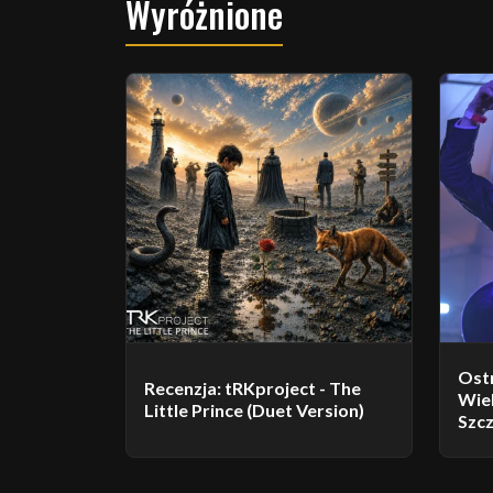
Wyróżnione
Ost
Recenzja: tRKproject - The
Wiel
Little Prince (Duet Version)
Szcz