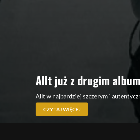
Allt już z drugim albu
Allt w najbardziej szczerym i autentyc
CZYTAJ WIĘCEJ