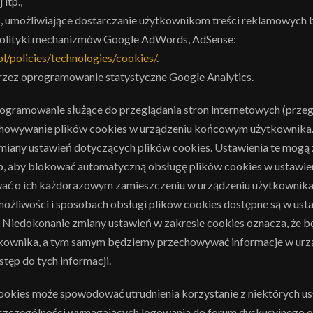
itp.,
s, umożliwiające dostarczanie użytkownikom treści reklamowych
polityki mechanizmów Google AdWords, AdSense:
pl/policies/technologies/cookies/
.
przez oprogramowanie statystyczne Google Analytics.
ogramowanie służące do przeglądania stron internetowych (przeg
howywanie plików cookies w urządzeniu końcowym użytkownika
iany ustawień dotyczących plików cookies. Ustawienia te mogą 
b, aby blokować automatyczną obsługę plików cookies w ustawie
ać o ich każdorazowym zamieszczeniu w urządzeniu użytkownika
ożliwości i sposobach obsługi plików cookies dostępne są w us
). Niedokonanie zmiany ustawień w zakresie cookies oznacza, że 
kownika, a tym samym będziemy przechowywać informacje w ur
tęp do tych informacji.
ookies może spowodować utrudnienia korzystanie z niektórych u
szczególności wymagających logowania do forum dyskusyjnego or