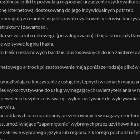
ególności pliki te pozwalają rozpoznać urządzenie użytkownika s
onę internetową, dostosowaną do jego indywidualnych potrzeb,
e pomagają zrozumieć, w jaki sposób użytkownicy serwisu korzysta
struktury i zawartości,
ika serwisu internetowego (po zalogowaniu), dzięki której użytkow
 wpisywać loginu i hasła,
m treści reklamowych bardziej dostosowanych do ich zaintereso
netowego artrock.pl zastosowanie mają poniższe rodzaje plików 
, umożliwiające korzystanie z usług dostępnych w ramach magazyn
okies wykorzystywane do usług wymagających uwierzytelniania w 
 zapewnienia bezpieczeństwa, np. wykorzystywane do wykrywania 
erwisu,
 stan oddanych ocen na albumy prezentowanych w magazynie inter
ies, umożliwiające "zapamiętanie" wybranych przez użytkownika us
 w zakresie wybranego języka lub regionu, z którego pochodzi uży