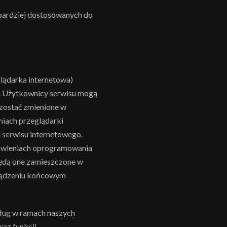
 bardziej dostosowanych do
lądarka internetowa)
. Użytkownicy serwisu mogą
zostać zmienione w
niach przeglądarki
 serwisu internetowego.
tawieniach oprogramowania
będą one zamieszczone w
ządzeniu końcowym
sług w ramach naszych
az funkcji