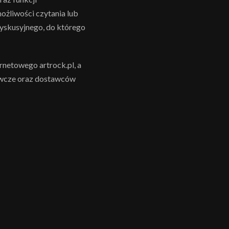
żliwości czytania lub
dyskusyjnego, do którego
netowego artrock.pl, a
awcze oraz dostawców