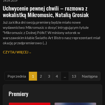
14.09.2019
Uchwycenie pewnej chwili – rozmowa z
wokalistką Mikromusic, Natalią Grosiak
Już za kilka dni swoją premierę będzie miało nowe
wydawnictwo Mikromusic o dosyć intrygującym tytule
"Mikromusic z Dolnej Półki". W miniony wtorek w
warszawskim klubie Światło Art Bistro nasz reprezentant miał
okazję przedpremierowo (...)
CZYTAJ WIĘCEJ
Poprzednia
1
2
3
4
...
13
Następna
Premiery