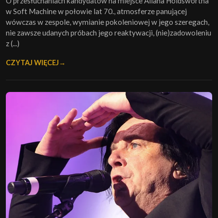
O przesłuchaniach kandydatów na miejsce Allana Holdswortha
w Soft Machine w połowie lat 70., atmosferze panującej
wówczas w zespole, wymianie pokoleniowej w jego szeregach,
nie zawsze udanych próbach jego reaktywacji, (nie)zadowoleniu
z (...)
CZYTAJ WIĘCEJ