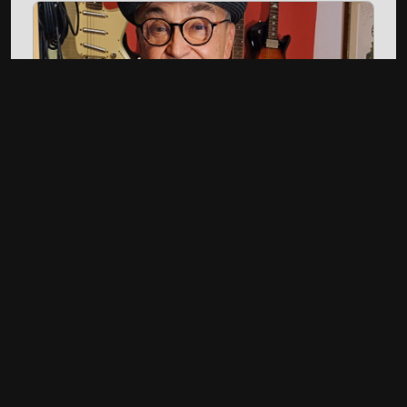
Gitary, Jedność i UniVibe: Rozmowa z
Leszkiem Cichońskim
ArtRock.pl: Dzisiejszym gościem jest Leszek
Cichoński, gitarzysta, autor popularnej szkoły Blues-
Rock Guitar Workshop, będący jednocześnie
dyrygentem Thanks Jimi Festival oraz
pomysłodawcą Gitarowego Rekordu Świata, który
odbędzie się we Wrocławiu już w najbliższy piątek,
pierwszego maja.