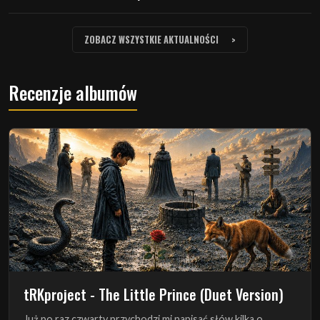
ZOBACZ WSZYSTKIE AKTUALNOŚCI
Recenzje albumów
tRKproject - The Little Prince (Duet Version)
Już po raz czwarty przychodzi mi napisać słów kilka o