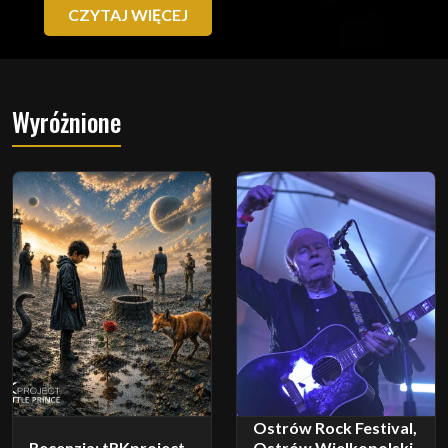
CZYTAJ WIĘCEJ
Wyróżnione
Ostrów Rock Festival,
Recenzja: tRKproject -
Ostrów Wielkopolski,