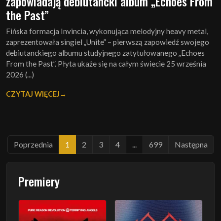
zapowiadają debiutancki album „Echoes From
the Past”
Fińska formacja Invincia, wykonująca melodyjny heavy metal,
zaprezentowała singiel „Unite” – pierwszą zapowiedź swojego
debiutanckiego albumu studyjnego zatytułowanego „Echoes
From the Past”. Płyta ukaże się na całym świecie 25 września
2026 (...)
CZYTAJ WIĘCEJ
Poprzednia
1
2
3
4
...
699
Następna
Premiery