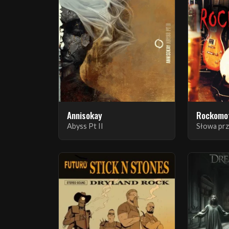
Annisokay
Rockomo
Abyss Pt II
Słowa pr