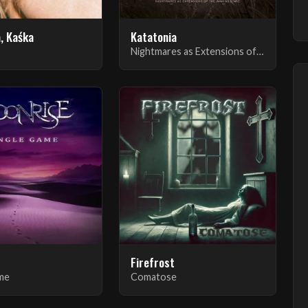
, Kaśka
Katatonia
Nightmares as Extensions of the Waking State
Firefrost
ame
Comatose