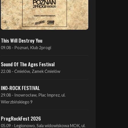
This Will Destroy You
09.08 - Poznań, Klub 2progi
Sound Of The Ages Festival
22.08 - Ćmielów, Zamek Ćmielów
INO-ROCK FESTIVAL
29.08 - Inowrocław, Plac Imprez, ul.
Wierzbińskiego 9
ProgRockFest 2026
05.09 - Legionowo, Sala widowiskowa MOK, ul.
Piłsudskiego 41
Antimatter + Sleeping Pulse