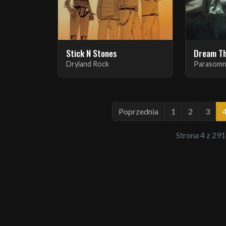
Stick N Stones
Dream T
Dryland Rock
Parasomn
Poprzednia
1
2
3
Strona 4 z 291