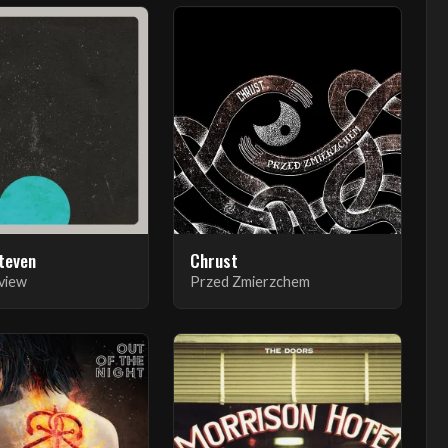
Steven
Chrust
view
Przed Zmierzchem