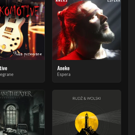
tive
Aneke
zegrane
Espera