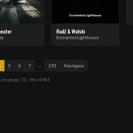
heater
Rudź & Wolski
ia
Enchanted Lighthouse
4
5
6
7
...
291
Następna
, recenzje: 73 - 96 z 6961