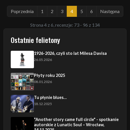
Poprzednia
1
2
3
4
5
6
Następna
Strona 4 z 6, recenzje: 73 - 96 z 134
Ostatnie felietony
1926-2026, czyli sto lat Milesa Davisa
26.05.2026
Płyty roku 2025
08.01.2026
Tu płynie blues…
18.12.2025
"Another story came full circle" - spotkanie
autorskie z Lunatic Soul – Wrocław,
14.11.2025