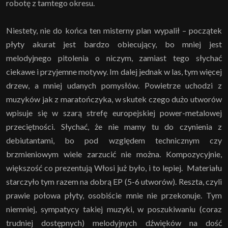
robotę z tamtego okresu.
Niestety, nie do końca ten misterny plan wypalił – początek
płyty akurat jest bardzo obiecujący, bo mniej jest
melodyjnego pitolenia o niczym, zamiast tego słychać
ciekawe i przyjemne motywy. Im dalej jednak w las, tym więcej
drzew, a mniej udanych pomysłów. Powietrze uchodzi z
muzyków jak z maratończyka, w skutek czego dużo utworów
wpisuje się w szarą strefę europejskiej power-metalowej
przeciętności. Słychać, że nie mamy tu do czynienia z
debiutantami, bo pod względem technicznym czy
brzmieniowym wiele zarzucić nie można. Kompozycyjnie,
większość co prezentują Włosi już było, i to lepiej. Materiału
starczyło tym razem na dobrą EP (5-6 utworów). Reszta, czyli
prawie połowa płyty, osobiście mnie nie przekonuje. Tym
niemniej, sympatycy takiej muzyki, w poszukiwaniu (coraz
trudniej dostępnych) melodyjnych dźwięków na dość