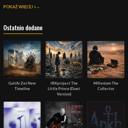
POKAŻ WIĘCEJ »
Ostatnio dodane
GuitAr Zet New
tRKproject The
Millenium The
Timeline
Little Prince (Duet
Collector
Version)