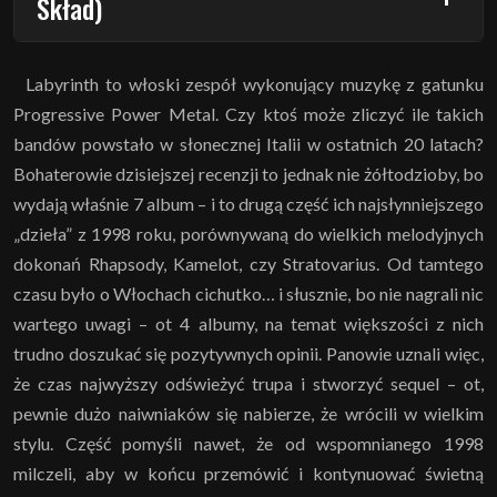
Skład)
Labyrinth to włoski zespół wykonujący muzykę z gatunku
Progressive Power Metal. Czy ktoś może zliczyć ile takich
bandów powstało w słonecznej Italii w ostatnich 20 latach?
Bohaterowie dzisiejszej recenzji to jednak nie żółtodzioby, bo
wydają właśnie 7 album – i to drugą część ich najsłynniejszego
„dzieła” z 1998 roku, porównywaną do wielkich melodyjnych
dokonań Rhapsody, Kamelot, czy Stratovarius. Od tamtego
czasu było o Włochach cichutko… i słusznie, bo nie nagrali nic
wartego uwagi – ot 4 albumy, na temat większości z nich
trudno doszukać się pozytywnych opinii. Panowie uznali więc,
że czas najwyższy odświeżyć trupa i stworzyć sequel – ot,
pewnie dużo naiwniaków się nabierze, że wrócili w wielkim
stylu. Część pomyśli nawet, że od wspomnianego 1998
milczeli, aby w końcu przemówić i kontynuować świetną