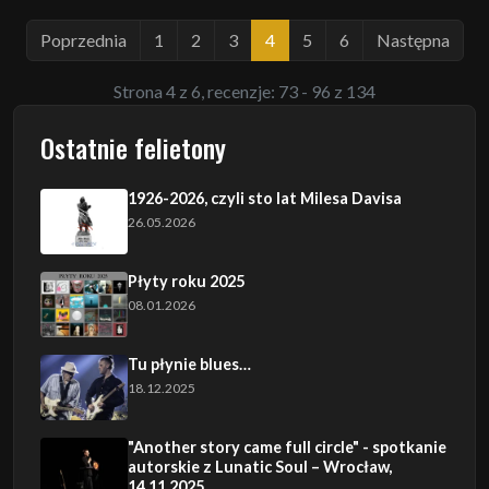
Poprzednia
1
2
3
4
5
6
Następna
Strona 4 z 6, recenzje: 73 - 96 z 134
Ostatnie felietony
1926-2026, czyli sto lat Milesa Davisa
26.05.2026
Płyty roku 2025
08.01.2026
Tu płynie blues…
18.12.2025
"Another story came full circle" - spotkanie
autorskie z Lunatic Soul – Wrocław,
14.11.2025