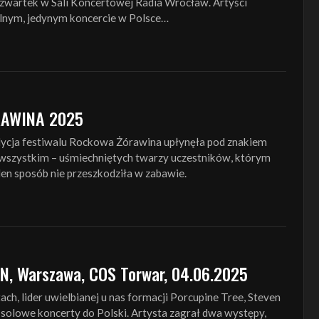
czwartek w Sali Koncertowej Radia Wrocław. Artyści
ólnym, jedynym koncercie w Polsce…
AWINA 2025
edycja festiwalu Rockowa Żórawina upłynęła pod znakiem
e wszystkim – uśmiechniętych twarzy uczestników, którym
en sposób nie przeszkodziła w zabawie.
, Warszawa, COS Torwar, 04.06.2025
ach, lider uwielbianej u nas formacji Porcupine Tree, Steven
 solowe koncerty do Polski. Artysta zagrał dwa występy,