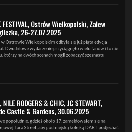
ESTIVAL, Ostrów Wielkopolski, Zalew
gliczka, 26-27.07.2025
w Ostrowie Wielkopolskim odbyła się już piąta edycja
l. Dwudniowe wydarzenie przyciągnęło wielu fanów i to nie
ju, którzy na dwóch scenach mogli zobaczyć szesnastu
 NILE RODGERS & CHIC, JC STEWART,
ide Castle & Gardens, 30.06.2025
we popołudnie, gdzieś około 17, zameldowałem się na
kolejowej Tara Street, aby podmiejską kolejką DART podjechać