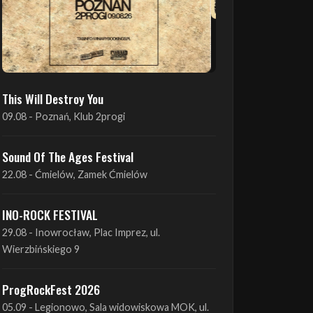
This Will Destroy You
09.08 - Poznań, Klub 2progi
Sound Of The Ages Festival
22.08 - Ćmielów, Zamek Ćmielów
INO-ROCK FESTIVAL
29.08 - Inowrocław, Plac Imprez, ul.
Wierzbińskiego 9
ProgRockFest 2026
05.09 - Legionowo, Sala widowiskowa MOK, ul.
Piłsudskiego 41
Antimatter + Sleeping Pulse