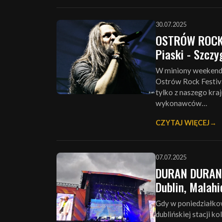
30.07.2025
OSTRÓW ROCK F
Piaski - Szczy
W miniony weekend 
Ostrów Rock Festiva
tylko z naszego kra
wykonawców…
CZYTAJ WIĘCEJ
07.07.2025
DURAN DURAN,
Dublin, Malah
Gdy w poniedziałko
dublińskiej stacji 