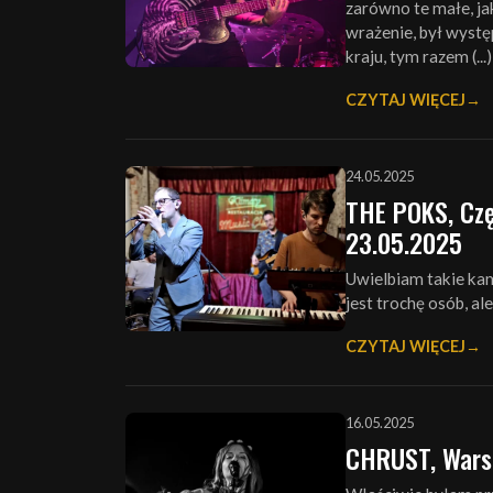
zarówno te małe, ja
wrażenie, był wystę
kraju, tym razem (...)
CZYTAJ WIĘCEJ
24.05.2025
THE POKS, Czę
23.05.2025
Uwielbiam takie kam
jest trochę osób, al
CZYTAJ WIĘCEJ
16.05.2025
CHRUST, Warsz