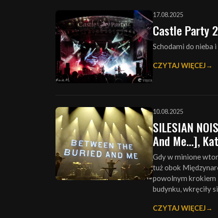
17.08.2025
Castle Party 
Schodami do nieba i
CZYTAJ WIĘCEJ
10.08.2025
SILESIAN NOIS
And Me…], Kat
Gdy w minione wtor
tuż obok Międzyna
powolnym krokiem 
budynku, wkręciły si
CZYTAJ WIĘCEJ