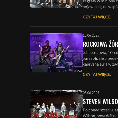
zagrały w miniony 
pojawili się na wsp
CZYTAJ WIĘCEJ
10.06.2025
ROCKOWA ŻÓR
Jubileuszowa, 10. 
parasoli, ale przed
kapryśna aura w żad
CZYTAJ WIĘCEJ
05.06.2025
STEVEN WILSON
Po ponad sześciu lat
Wilson, powrócił na