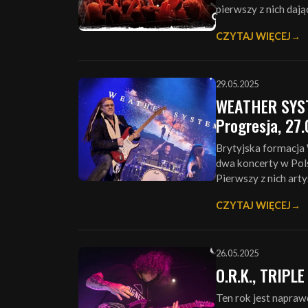
pierwszy z nich daj
CZYTAJ WIĘCEJ
29.05.2025
WEATHER SYST
Progresja, 27
Brytyjska formacja
dwa koncerty w Pols
Pierwszy z nich arty
CZYTAJ WIĘCEJ
26.05.2025
O.R.K., TRIPLE
Ten rok jest napraw