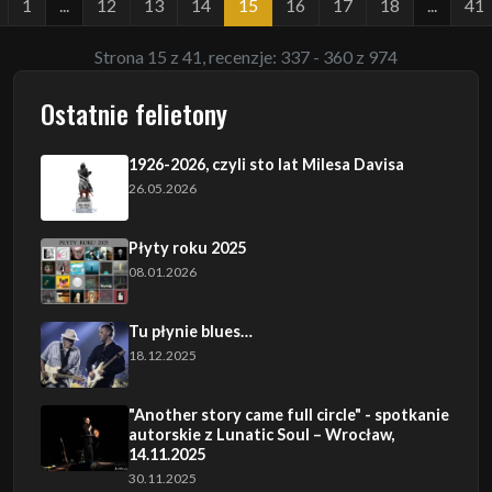
1
...
12
13
14
15
16
17
18
...
41
Strona 15 z 41, recenzje: 337 - 360 z 974
Ostatnie felietony
1926-2026, czyli sto lat Milesa Davisa
26.05.2026
Płyty roku 2025
08.01.2026
Tu płynie blues…
18.12.2025
"Another story came full circle" - spotkanie
autorskie z Lunatic Soul – Wrocław,
14.11.2025
30.11.2025