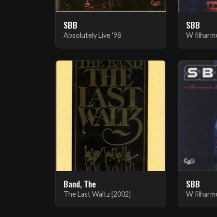
SBB
SBB
Absolutely Live '98
W filharmo
Band, The
SBB
The Last Waltz [2002]
W filharmo