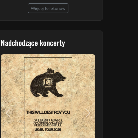
Więcej felietonów
Nadchodzące koncerty
Poprzedni
Następny