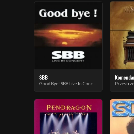
SBB
Komendar
Good Bye! SBB Live In Concert + The Golden Harp EP
Przestrze