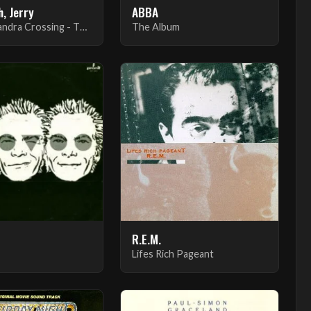
, Jerry
ABBA
The Cassandra Crossing - The Complete Original Motion Picture Soundtrack
The Album
R.E.M.
Lifes Rich Pageant