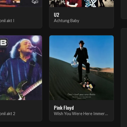
U2
nii akt I
Achtung Baby
Pink Floyd
nii akt 2
Wish You Were Here Immersion Box Set