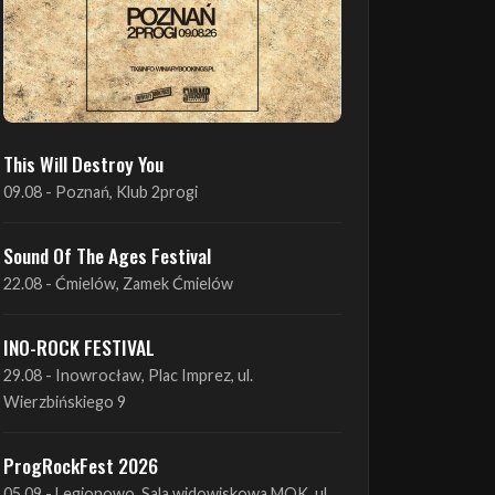
This Will Destroy You
09.08 - Poznań, Klub 2progi
Sound Of The Ages Festival
22.08 - Ćmielów, Zamek Ćmielów
INO-ROCK FESTIVAL
29.08 - Inowrocław, Plac Imprez, ul.
Wierzbińskiego 9
ProgRockFest 2026
05.09 - Legionowo, Sala widowiskowa MOK, ul.
Piłsudskiego 41