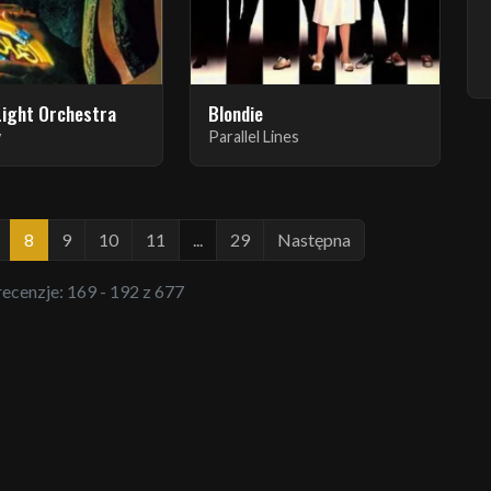
 Light Orchestra
Blondie
y
Parallel Lines
8
9
10
11
...
29
Następna
 recenzje: 169 - 192 z 677