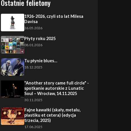
Ostatnie felietony
1926-2026, czyli sto lat Milesa
Davisa
26.05.2026
Płyty roku 2025
08.01.2026
Tu płynie blues…
18.12.2025
"Another story came full circle" -
spotkanie autorskie z Lunatic
Soul – Wrocław, 14.11.2025
30.11.2025
Fajne kawałki (skały, metalu,
plastiku et cetera) (edycja
trzecia, 2025)
17.06.2025