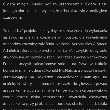
Ćwiara minęła! Miała być to przedostatnia ćwiara 1986
(mojego pióra), ale tak wyszło, że jedna ukaże się z poślizgiem
czasowym.
To miał być projekt szczególny: przeznaczony do wykonania
na żywo na wielkim koncercie w Houston, dla uświetnienia
obchodów rocznicy założenia National Aeronautics & Space
Administration. Jak przystało na Jarre’a, zwykłe odegranie
utworów nie wchodziło w rachubę: częścią jednej kompozycji
Francuz uczynił saksofonowe solo – na żywo w trakcie
koncertu miał je odegrać Ronald McNair, astronauta i muzyk,
przebywający na pokładzie wahadłowca Challenger, na
orbicie. Niestety – nikomu nie przyszło do głowy, że pewna
uszczelka nie wytrzyma niskiej temperatury, jaka panowała w
czasie startu; niska temperatura utwardziła elastyczną
uszczelkę, ta przy problemach podczas startu nie zadziałała
tak jak powinna, do tego doszedł gwałtowny uskok wiatru i...