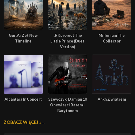
GuitAr Zet New
tRKproject The
Millenium The
Timeline
Little Prince (Duet
Collector
Version)
Alcántara In Concert
Szewczyk, Damian 10
Ankh Z wiatrem
Opowieści Basem i
Barytonem
ZOBACZ WIĘCEJ »