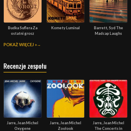
Budka Suflera Za
Komety Luminal
Barrett, Syd The
ostatni grosz
Madcap Laughs
POKAŻ WIĘCEJ »
Recenzje zespołu
Jarre, Jean Michel
Jarre, Jean Michel
Jarre, Jean Michel
Oxygene
Zoolook
The Concerts in