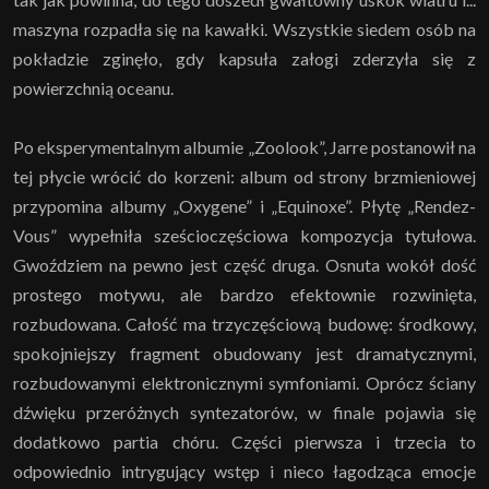
maszyna rozpadła się na kawałki. Wszystkie siedem osób na
pokładzie zginęło, gdy kapsuła załogi zderzyła się z
powierzchnią oceanu.
Po eksperymentalnym albumie „Zoolook”, Jarre postanowił na
tej płycie wrócić do korzeni: album od strony brzmieniowej
przypomina albumy „Oxygene” i „Equinoxe”. Płytę „Rendez-
Vous” wypełniła sześcioczęściowa kompozycja tytułowa.
Gwoździem na pewno jest część druga. Osnuta wokół dość
prostego motywu, ale bardzo efektownie rozwinięta,
rozbudowana. Całość ma trzyczęściową budowę: środkowy,
spokojniejszy fragment obudowany jest dramatycznymi,
rozbudowanymi elektronicznymi symfoniami. Oprócz ściany
dźwięku przeróżnych syntezatorów, w finale pojawia się
dodatkowo partia chóru. Części pierwsza i trzecia to
odpowiednio intrygujący wstęp i nieco łagodząca emocje