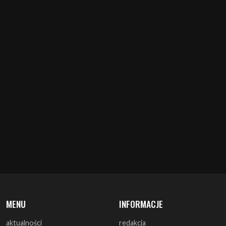
MENU
INFORMACJE
aktualności
redakcja
koncerty
misja
zapowiedzi
warunki prawne
recenzje
polityka cookies