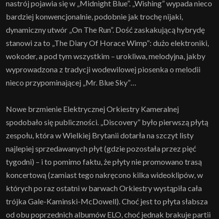
nastrój pojawia się w „Midnight Blue”. „Wishing” wypada nieco
bardziej konwencjonalnie, podobnie jak trochę nijaki,
dynamiczny utwór „On The Run”. Dość zaskakującą hybrydę
stanowi za to „The Diary Of Horace Wimp”: dużo elektroniki,
wokoder, a pod tym wszystkim – urokliwa, melodyjna, jakby
wyprowadzona z tradycji wodewilowej piosenka o melodii
nieco przypominającej „Mr. Blue Sky”…
Nowe brzmienie Elektrycznej Orkiestry Kameralnej
spodobało się publiczności. „Discovery” było pierwszą płytą
zespołu, która w Wielkiej Brytanii dotarła na szczyt listy
najlepiej sprzedawanych płyt (gdzie pozostała przez pięć
tygodni) – i to pomimo faktu, że płyty nie promowano trasą
koncertową (zamiast tego nakręcono kilka wideoklipów, w
których po raz ostatni w barwach Orkiestry wystąpiła cała
trójka Gale-Kaminski-McDowell). Choć jest to płyta słabsza
od obu poprzednich albumów ELO, choć jednak brakuje partii