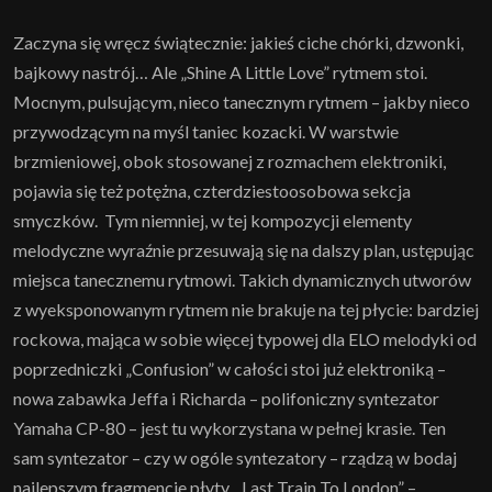
Zaczyna się wręcz świątecznie: jakieś ciche chórki, dzwonki,
bajkowy nastrój… Ale „Shine A Little Love” rytmem stoi.
Mocnym, pulsującym, nieco tanecznym rytmem – jakby nieco
przywodzącym na myśl taniec kozacki. W warstwie
brzmieniowej, obok stosowanej z rozmachem elektroniki,
pojawia się też potężna, czterdziestoosobowa sekcja
smyczków. Tym niemniej, w tej kompozycji elementy
melodyczne wyraźnie przesuwają się na dalszy plan, ustępując
miejsca tanecznemu rytmowi. Takich dynamicznych utworów
z wyeksponowanym rytmem nie brakuje na tej płycie: bardziej
rockowa, mająca w sobie więcej typowej dla ELO melodyki od
poprzedniczki „Confusion” w całości stoi już elektroniką –
nowa zabawka Jeffa i Richarda – polifoniczny syntezator
Yamaha CP-80 – jest tu wykorzystana w pełnej krasie. Ten
sam syntezator – czy w ogóle syntezatory – rządzą w bodaj
najlepszym fragmencie płyty, „Last Train To London” –