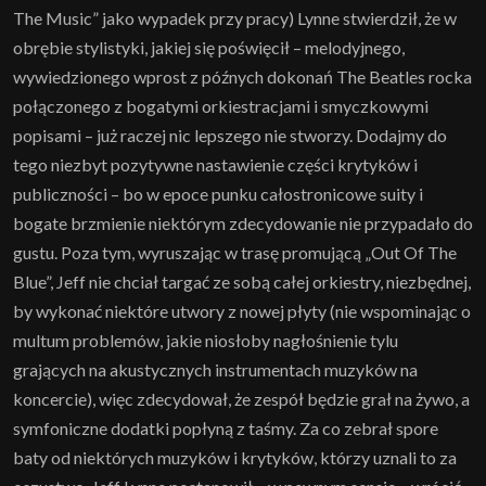
The Music” jako wypadek przy pracy) Lynne stwierdził, że w
obrębie stylistyki, jakiej się poświęcił – melodyjnego,
wywiedzionego wprost z późnych dokonań The Beatles rocka
połączonego z bogatymi orkiestracjami i smyczkowymi
popisami – już raczej nic lepszego nie stworzy. Dodajmy do
tego niezbyt pozytywne nastawienie części krytyków i
publiczności – bo w epoce punku całostronicowe suity i
bogate brzmienie niektórym zdecydowanie nie przypadało do
gustu. Poza tym, wyruszając w trasę promującą „Out Of The
Blue”, Jeff nie chciał targać ze sobą całej orkiestry, niezbędnej,
by wykonać niektóre utwory z nowej płyty (nie wspominając o
multum problemów, jakie niosłoby nagłośnienie tylu
grających na akustycznych instrumentach muzyków na
koncercie), więc zdecydował, że zespół będzie grał na żywo, a
symfoniczne dodatki popłyną z taśmy. Za co zebrał spore
baty od niektórych muzyków i krytyków, którzy uznali to za