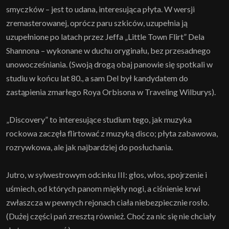
smyczków – jest to udana, interesująca płyta. W wersji
zremasterowanej, oprócz paru szkiców, uzupełnia ją
uzupełnione po latach przez Jeffa „Little Town Flirt” Dela
Shannona – wykonane w duchu oryginału, bez przesadnego
unowocześniania. (Swoją drogą obaj panowie się spotkali w
studiu w końcu lat 80., a sam Del był kandydatem do
zastąpienia zmarłego Roya Orbisona w Traveling Wilburys).
„Discovery” to interesujące studium tego, jak muzyka
rockowa zaczęła flirtować z muzyką disco; płyta zabawowa,
rozrywkowa, ale jak najbardziej do posłuchania.
Jutro, w sylwestrowym odcinku III: głos, włos, spojrzenie i
uśmiech, od których panom miękły nogi, a ciśnienie krwi
zwłaszcza w pewnych rejonach ciała niebezpiecznie rosło.
(Dużej części pań zresztą również. Choć za nic się nie chciały