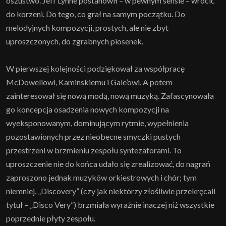
oszustwo. Jeff Lynne postanowił – w pewnym sensie – wrócić
do korzeni. Do tego, co grał na samym początku. Do
melodyjnych kompozycji, prostych, ale nie zbyt
uproszczonych, do zgrabnych piosenek.
W pierwszej kolejności podziękował za współpracę
McDowellowi, Kaminskiemu i Gale’owi. A potem
zainteresował się nową modą, nową muzyką. Zafascynowała
go koncepcja osadzenia nowych kompozycji na
wyeksponowanym, dominującym rytmie, wypełnienia
pozostawionych przez nieobecne smyczki pustych
przestrzeni w brzmieniu zespołu syntezatorami. To
uproszczenie nie do końca udało się zrealizować, do nagrań
zaproszono jednak muzyków orkiestrowych i chór; tym
niemniej, „Discovery” (czy jak niektórzy złośliwie przekręcali
tytuł – „Disco Very”) brzmiała wyraźnie inaczej niż wszystkie
poprzednie płyty zespołu.