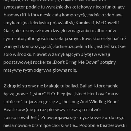
syntezator podaje tu wyraźnie dyskotekowy, nieco funkujący
basowy riff, który niesie całą kompozycję, ładnie ozdabianą
smykami (na teledysku pojawiali się Kaminski, McDowell i
Gale, ale te smyczkowe dźwięki w nagraniu to albo znów
syntezator, albo gościnna sekcja smyczków, które słychać też
w innych kompozycjach), ładnie uzupełnia tło, jest też krótkie
solo w środku. Nawet w zamykającym płytę (w wersji
podstawowej) rockerze „Don’t Bring Me Down” potężny,
masywny rytm odgrywa główną rolę.
Z drugiej strony: nie brakuje tu ballad. Ballad, które ładnie
łączą „nowe” i „stare” ELO. Elegijna „Need Her Love” ma w
sobie coś kojarzącego się z „The Long And Winding Road”
Beatlesów (nie po raz pierwszy zresztą ten utwór
zainspirował Jeff). Znów pojawia się smyczkowe tło, do tego
niesamowicie brzmiące chórki w tle… Podobnie beatlesowski