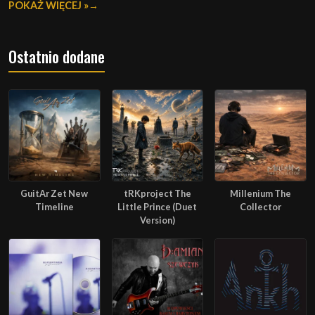
POKAŻ WIĘCEJ »
Ostatnio dodane
GuitAr Zet New
tRKproject The
Millenium The
Timeline
Little Prince (Duet
Collector
Version)