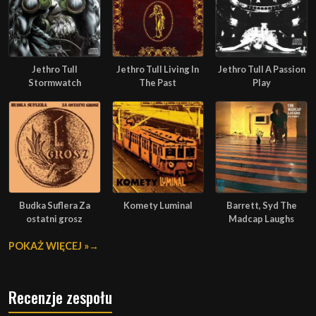
Jethro Tull
Jethro Tull Living In
Jethro Tull A Passion
Stormwatch
The Past
Play
Budka Suflera Za
Komety Luminal
Barrett, Syd The
ostatni grosz
Madcap Laughs
POKAŻ WIĘCEJ »
Recenzje zespołu