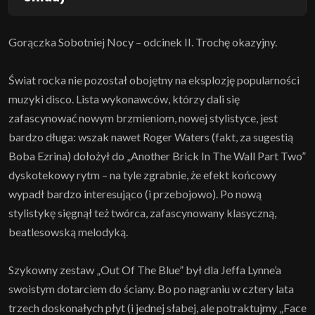
Gorączka Sobotniej Nocy – odcinek II. Trochę okazyjny.
Świat rocka nie pozostał obojętny na eksplozję popularności
muzyki disco. Lista wykonawców, którzy dali się
zafascynować nowym brzmieniom, nowej stylistyce, jest
bardzo długa: wszak nawet Roger Waters (fakt, za sugestią
Boba Ezrina) dołożył do „Another Brick In The Wall Part Two”
dyskotekowy rytm – na tyle zgrabnie, że efekt końcowy
wypadł bardzo interesująco (i przebojowo). Po nową
stylistykę sięgnął też twórca, zafascynowany klasyczną,
beatlesowską melodyką.
Szykowny zestaw „Out Of The Blue” był dla Jeffa Lynne’a
swoistym dotarciem do ściany. Bo po nagraniu w cztery lata
trzech doskonałych płyt (i jednej słabej, ale potraktujmy „Face