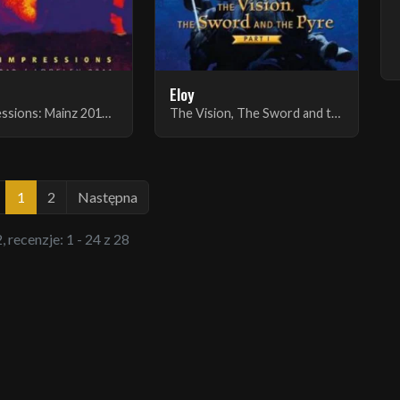
Eloy
Live Impressions: Mainz 2012/Loreley 2011 [DVD]
The Vision, The Sword and the Pyre, Part I
1
2
Następna
, recenzje: 1 - 24 z 28