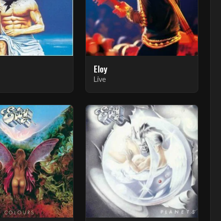
Eloy
Live