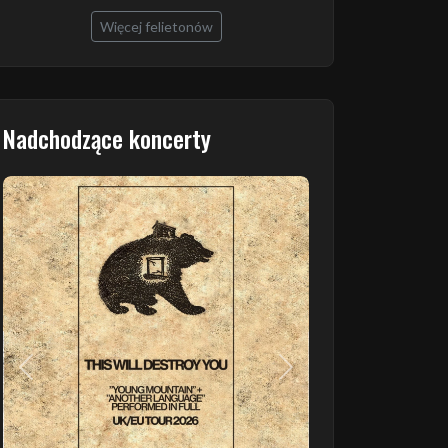
Więcej felietonów
Nadchodzące koncerty
Poprzedni
Następny