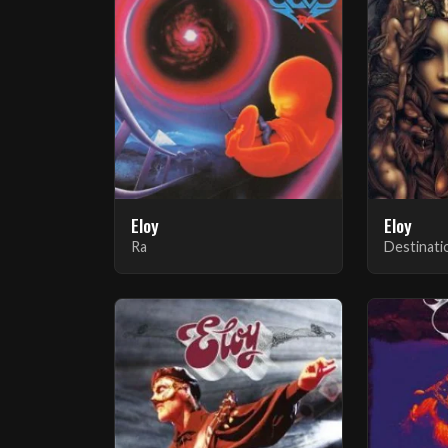
Eloy
Eloy
Ra
Destinati