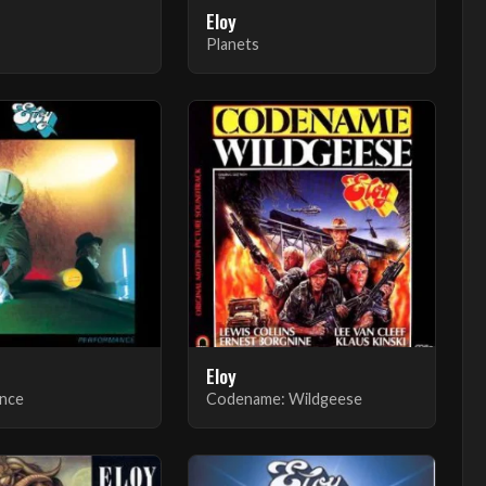
Eloy
Planets
Eloy
nce
Codename: Wildgeese