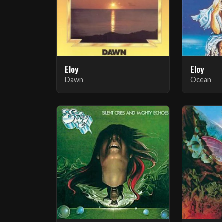
Eloy
Eloy
Dawn
Ocean