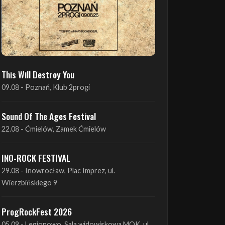
This Will Destroy You
09.08 - Poznań, Klub 2progi
Sound Of The Ages Festival
22.08 - Ćmielów, Zamek Ćmielów
INO-ROCK FESTIVAL
29.08 - Inowrocław, Plac Imprez, ul.
Wierzbińskiego 9
ProgRockFest 2026
05.09 - Legionowo, Sala widowiskowa MOK, ul.
Piłsudskiego 41