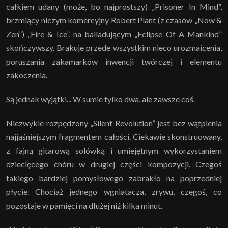
całkiem udany (może, bo najprostszy) „Prisoner In Mind”,
brzmiący niczym komercyjny Robert Plant (z czasów „Now &
Zen”) „Fire & Ice”, na balladującym „Eclipse Of A Mankind”
skończywszy. Brakuje przede wszystkim nieco urozmaicenia,
poruszania zakamarków inwencji twórczej i elementu
zakoczenia.
Są jednak wyjątki... W sumie tylko dwa, ale zawsze coś.
Niezwykle rozpędzony „Silent Revolution” jest bez wątpienia
najjaśniejszym fragmentem całości. Ciekawie skonstruowany,
z fajną gitarową solówką i umiejętnym wykorzystaniem
dziecięcego chóru w drugiej części kompozycji. Czegoś
takiego bardziej pomysłowego zabrakło na poprzedniej
płycie. Chociaż jednego wgniatacza, zrywu, czegoś, co
pozostaje w pamięci na dłużej niż kilka minut.