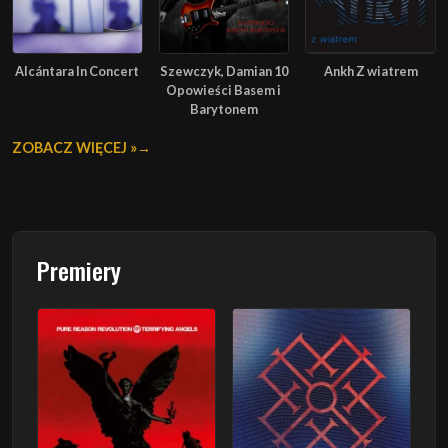
Alcántara In Concert
Szewczyk, Damian 10
Ankh Z wiatrem
Opowieści Basem i
Barytonem
ZOBACZ WIĘCEJ »
Premiery