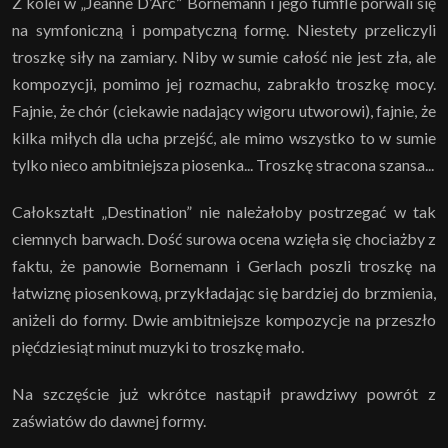
Z kolei w „Jeanne D’Arc” Bornemann i jego fumfle porwali się
na symfoniczną i pompatyczną formę. Niestety przeliczyli
troszkę siły na zamiary. Niby w sumie całość nie jest zła, ale
kompozycji, pomimo jej rozmachu, zabrakło troszkę mocy.
Fajnie, że chór (ciekawie nadający wigoru utworowi), fajnie, że
kilka miłych dla ucha przejść, ale mimo wszystko to w sumie
tylko nieco ambitniejsza piosenka... Troszkę stracona szansa...
Całokształt „Destination” nie należałoby postrzegać w tak
ciemnych barwach. Dość surowa ocena wzięła się chociażby z
faktu, że panowie Bornemann i Gerlach poszli troszkę na
łatwiznę piosenkową, przykładając się bardziej do brzmienia,
aniżeli do formy. Dwie ambitniejsze kompozycje na przeszło
pięćdziesiąt minut muzyki to troszkę mało.
Na szczęście już wkrótce nastąpił prawdziwy powrót z
zaświatów do dawnej formy.