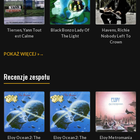
Tiersen, Yann Tout
Black Bonzo Lady Of
Havens, Richie
est Calme
The Light
Nobody Left To
Crown
POKAŻ WIĘCEJ »
Recenzje zespołu
Eloy Ocean 2: The
Eloy Ocean 2: The
Eloy Metromania