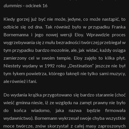
dummies
– odcinek 16
Kiedy gorzej już być nie może, jedyne, co może nastąpić, to
odbicie się od dna. Tak również było w przypadku Franka
Bornemanna i jego nowej wersji Eloy. Wprawdzie proces
wygrzebywania się z mułu bezradności twórczej przebiegał w
tym przypadku bardzo mozolnie, ale, jak widać, każdy osiąga
zamierzony cel w swoim tempie. Eloy zajęło to kilka płyt.
Niestety wydany w 1992 roku „Destination” jeszcze nie był
tym łykem powietrza, którego łaknęli nie tylko sami muzycy,
ale również i fani.
Do wydania krążka przygotowano się bardzo starannie (choć
wieść gminna niesie, iż ze względu na zamęt prawny nie było
do końca wiadomo, jaka nazwa będzie firmowała
wydawnictwo). Bornemann wykrzesał swoje chyba wszystkie
moce twórcze, znów skorzystał z całej masy zaproszonych