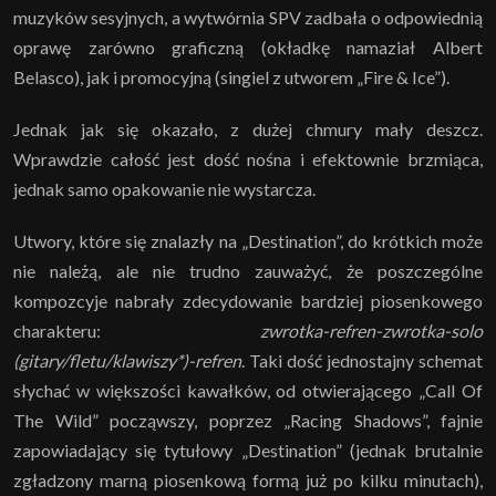
muzyków sesyjnych, a wytwórnia SPV zadbała o odpowiednią
oprawę zarówno graficzną (okładkę namaział Albert
Belasco), jak i promocyjną (singiel z utworem „Fire & Ice”).
Jednak jak się okazało, z dużej chmury mały deszcz.
Wprawdzie całość jest dość nośna i efektownie brzmiąca,
jednak samo opakowanie nie wystarcza.
Utwory, które się znalazły na „Destination”, do krótkich może
nie należą, ale nie trudno zauważyć, że poszczególne
kompozcyje nabrały zdecydowanie bardziej piosenkowego
charakteru:
zwrotka-refren-zwrotka-solo
(gitary/fletu/klawiszy*)-refren
. Taki dość jednostajny schemat
słychać w większości kawałków, od otwierającego „Call Of
The Wild” począwszy, poprzez „Racing Shadows”, fajnie
zapowiadający się tytułowy „Destination” (jednak brutalnie
zgładzony marną piosenkową formą już po kilku minutach),