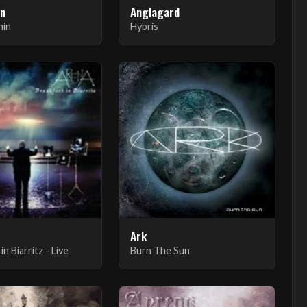
en
Anglagard
hin
Hybris
Ark
in Biarritz - Live
Burn The Sun