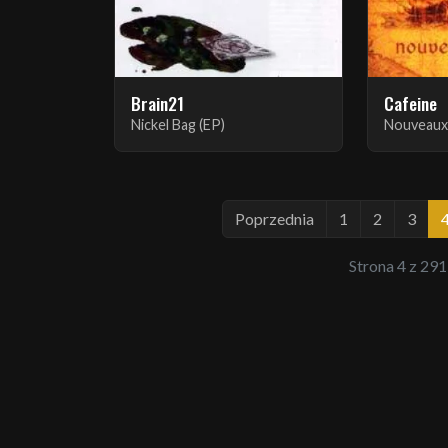
Brain21
Cafeine
Nickel Bag (EP)
Nouveaux
Poprzednia
1
2
3
Strona 4 z 291