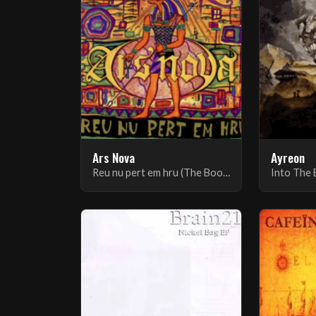
Ars Nova
Ayreon
Reu nu pert em hru (The Book Of The Dead)
Into The E