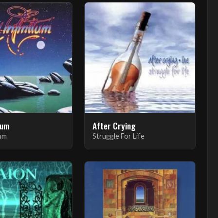
tum
After Crying
tum
Struggle For Life