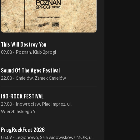
This Will Destroy You
09.08 - Poznań, Klub 2progi
Sound Of The Ages Festival
22.08 - Ćmielów, Zamek Ćmielów
INO-ROCK FESTIVAL
29.08 - Inowrocław, Plac Imprez, ul.
Wierzbińskiego 9
ProgRockFest 2026
05.09 - Legionowo, Sala widowiskowa MOK, ul.
Piłsudskiego 41
Antimatter + Sleeping Pulse