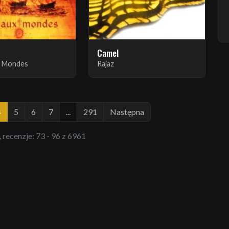
Camel
 Mondes
Rajaz
4
5
6
7
...
291
Następna
, recenzje: 73 - 96 z 6961