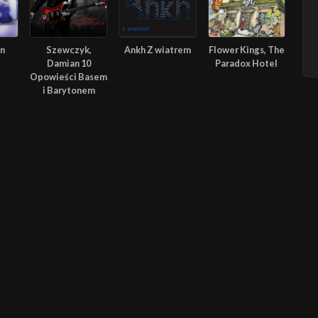
In
Szewczyk,
Ankh Z wiatrem
Flower Kings, The
Damian 10
Paradox Hotel
Opowieści Basem
i Barytonem