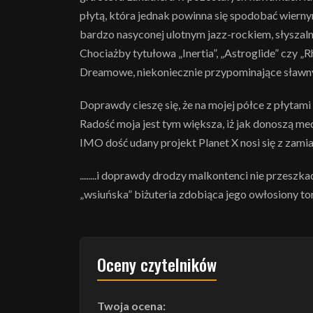
płytą, która jednak powinna się spodobać wier
bardzo nasyconej ulotnym jazz-rockiem, słyszal
Chociażby tytułowa „Inertia”, „Astroglide” czy 
Dreamowe, niekoniecznie przypominające sławny (n
Doprawdy cieszę się, że na mojej półce z płytami
Radość moja jest tym większa, iż jak donoszą med
IMO dość udany projekt Planet X nosi się z zami
........i doprawdy drodzy malkontenci nie przeszk
„wsiuńska” biżuteria zdobiąca jego owłosiony tors:
Oceny czytelników
Twoja ocena: