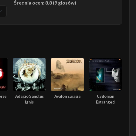
Średnia ocen: 8.8 (9 głosów)
erse
Adagio Sanctus
Avalon Eurasia
Cydonian
Ignis
Estranged