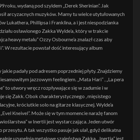
999 roku, wydaną pod szyldem „Derek Sherinian”. Jak
rosił arcyzacnych muzyków. Mamy tu wielce utytułowanych
 Lukathera, Phillipsa i Franklina, a i jest niespodzianka
udziału osławionego Zakka Wylde’a, który w trakcie
aojca heavy metalu” Ozzy Osbourne’a znalazł czas aby
i”. W rezultacie powstał dość interesujący album
jakie padały pod adresem poprzedniej płyty. Znajdziemy
iesamowitym jazzowym feelingiem. „Mata Hari” , „La pera
e” to utwory wręcz rozpływające się w zadumie i w
je się Zakk. Obok charakterystycznego , mięsistego
yjne, króciutkie solo na gitarze klasycznej. Wylde’a
„Evel Kneivel”. Może się w tym momencie narażę fanom
ioślarstwa” w Inertii jest wystarczająca. Jeden utwór
przesytu. A tak wszystko pasuje jak ulał, gdyż delikatna
alnie uzupełnia metalowe szaleństwa Zakka. „Inertia” jest