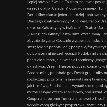
Lepiej późno niż wcale. Ta stara maksyma pasuje j
ujrzeć światło „Caladana” dużo wcześniej:-) Tym 
Derek Sherinian to jeden z bardziej kontrowersy
Dlaczego kontrowersyjny? Ano, wielu fanów Drea
okres udziału artysty w twórczości Teatru Marze
„Falling Into Infinity” jest w dużej części winą De
zbytnio do gustu. Cóż.....nie wypowiadam się. Ni
szczęście nie podpisuje się pod powyższymi utys
do bohatera niniejszej recenzji. Podoba mi się c
poczucie humoru, elokwencja i sceniczny „image
oklaskiwać Dream Theater podczas koncertu w H
Bardzo mi się podobało gdy Derek grając niby o
roztaczając przy tym niesamowitą aurę tajemnicz
jak to mówią, Sherinian „nie wypadł sroce spod 
muzyk sesyjny, często anonimowo, brał udział w 
Cooperem, Joe Lynn Turnerem , a nawet z Kiss.
współtwórcą głośnych projektów Planet X czy Plyt