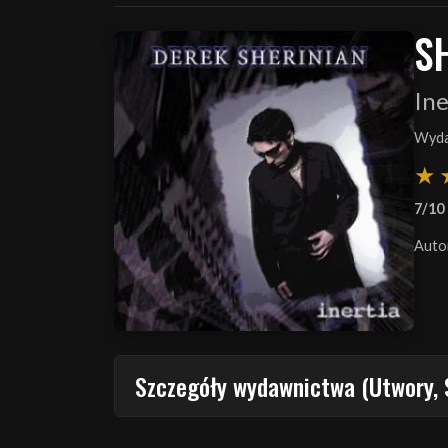
S
Ine
Wyda
7/10
Auto
Szczegóły wydawnictwa (Utwory, 