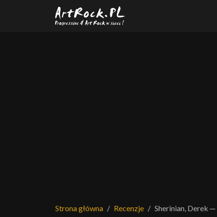
Przejdź do treści głównej
Strona główna
Recenzje
Sherinian, Derek ─ 