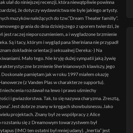
ak ulał do niniejszej recenzji, która niewątpliwie powinna
bardziej, że dotyczy wydawnictwa nie byle jakiego artysty.
jnych muzyków należących do tzw.”Dream Theater familly”.
mowego grania do dnia dzisiejszego z uporem twierdzi, że
ń jest raczej nieporozumieniem, a i wygładzone brzmienie
reka. Są i tacy, którym i wygląd pana Sheriniana nie przypadł
e znam dokładnie orientacji seksualnej Dereka:-) Na
kiwaniami. Mało tego. Nie kryję dużej sympatii jaką żywię
harakterystyczne brzmienie Sherinianowych klawiszy, jego
”. Doskonale pamiętam jak w roku 1997 miałem okazję
anowerze (z Vanden Plas w charakterze supportu).
d niechcenia rozdawał na lewo i prawo uśmiechy
ości i gwiazdorstwa. Tak, to się nazywa charyzma. Zresztą,
ogona”. Jest dobrze znany w kręgach showbuisnessu. Jako
wielu projektach. Znany był ze współpracy z Alice
 Po rozstaniu się z Dreamowym towarzystwem był
apus (IMO ten ostatni był mniej udany). „Inertia” jest