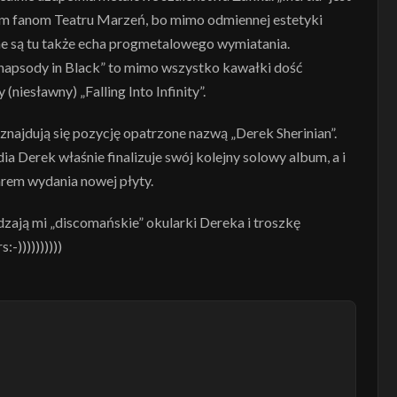
nym fanom Teatru Marzeń, bo mimo odmiennej estetyki
ne są tu także echa progmetalowego wymiatania.
„Rhapsody in Black” to mimo wszystko kawałki dość
iesławny) „Falling Into Infinity”.
 znajdują się pozycję opatrzone nazwą „Derek Sherinian”.
ia Derek właśnie finalizuje swój kolejny solowy album, a i
arem wydania nowej płyty.
adzają mi „discomańskie” okularki Dereka i troszkę
-))))))))))