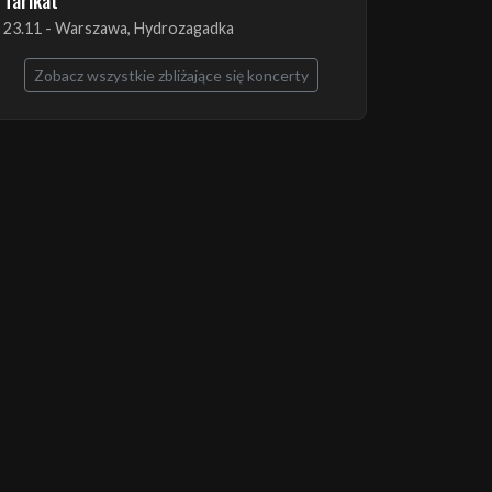
The Ruins of Beverast + Esoteric + Imha
Tarikat
23.11 - Warszawa, Hydrozagadka
Zobacz wszystkie zbliżające się koncerty