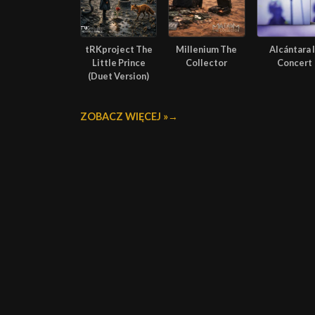
tRKproject The
Millenium The
Alcántara 
Little Prince
Collector
Concert
(Duet Version)
ZOBACZ WIĘCEJ »