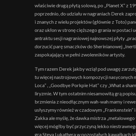
właściwie drugą płytą solową, po „Planet X” z 1
poprzednio, do udziału w nagraniach Derek zap
i znanych z wielu projektów (głównie z Toto) panów
oraz ukłon w stronę cięższego grania w postaci 
antraktu sesji nagraniowej najnowszej płyty „pr
dorzucić parę smaczków do Sherinianowej „Inerti
zaspokajający w pełni zwolenników artysty.
Tym razem Derek jakby wziął pod uwagę zarzuty 
tu więcej nastrojowych kompozycji nasyconych n
Loca” , „Goodbye Porkpie Hat” czy „What a sham
liryzmie. W tym ostatnim niesamowitą grą popisu
brzmienia z nieodłącznym wah-wah mamy i rewelac
usłyszymy również w czadowym „Frankenstein” i 
Zakka ale myślę, że dawka mistrza „metalowego w
więcej mógłby być przyczyną lekko niestrawnego 
gra Steva Lukathera w pozostałych kawałkach ide