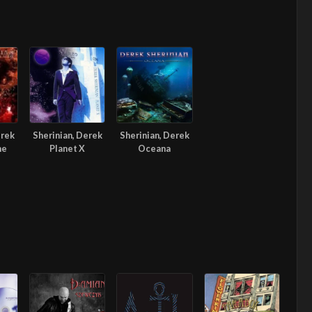
erek
Sherinian, Derek
Sherinian, Derek
he
Planet X
Oceana