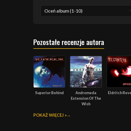
Pozostałe recenzje autora
Superior Behind
Andromeda
Eldritch Rev
Extension Of The
Wish
POKAŻ WIĘCEJ »