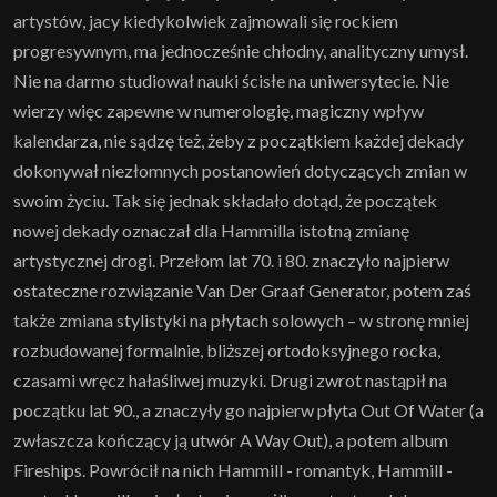
artystów, jacy kiedykolwiek zajmowali się rockiem
progresywnym, ma jednocześnie chłodny, analityczny umysł.
Nie na darmo studiował nauki ścisłe na uniwersytecie. Nie
wierzy więc zapewne w numerologię, magiczny wpływ
kalendarza, nie sądzę też, żeby z początkiem każdej dekady
dokonywał niezłomnych postanowień dotyczących zmian w
swoim życiu. Tak się jednak składało dotąd, że początek
nowej dekady oznaczał dla Hammilla istotną zmianę
artystycznej drogi. Przełom lat 70. i 80. znaczyło najpierw
ostateczne rozwiązanie Van Der Graaf Generator, potem zaś
także zmiana stylistyki na płytach solowych – w stronę mniej
rozbudowanej formalnie, bliższej ortodoksyjnego rocka,
czasami wręcz hałaśliwej muzyki. Drugi zwrot nastąpił na
początku lat 90., a znaczyły go najpierw płyta Out Of Water (a
zwłaszcza kończący ją utwór A Way Out), a potem album
Fireships. Powrócił na nich Hammill - romantyk, Hammill -