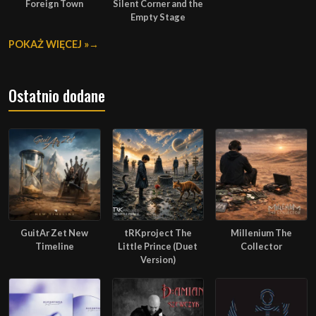
Foreign Town
Silent Corner and the
Empty Stage
POKAŻ WIĘCEJ »
Ostatnio dodane
GuitAr Zet New
tRKproject The
Millenium The
Timeline
Little Prince (Duet
Collector
Version)