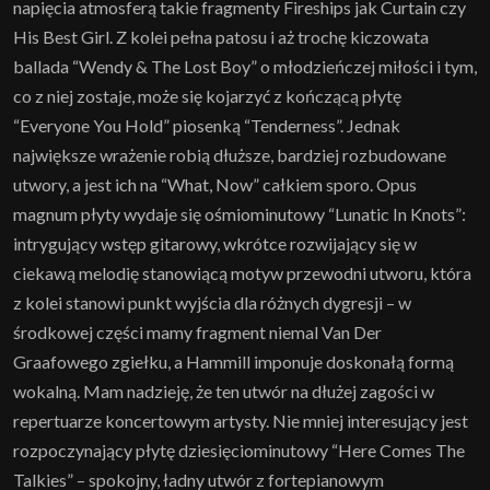
napięcia atmosferą takie fragmenty Fireships jak Curtain czy
His Best Girl. Z kolei pełna patosu i aż trochę kiczowata
ballada “Wendy & The Lost Boy” o młodzieńczej miłości i tym,
co z niej zostaje, może się kojarzyć z kończącą płytę
“Everyone You Hold” piosenką “Tenderness”. Jednak
największe wrażenie robią dłuższe, bardziej rozbudowane
utwory, a jest ich na “What, Now” całkiem sporo. Opus
magnum płyty wydaje się ośmiominutowy “Lunatic In Knots”:
intrygujący wstęp gitarowy, wkrótce rozwijający się w
ciekawą melodię stanowiącą motyw przewodni utworu, która
z kolei stanowi punkt wyjścia dla różnych dygresji – w
środkowej części mamy fragment niemal Van Der
Graafowego zgiełku, a Hammill imponuje doskonałą formą
wokalną. Mam nadzieję, że ten utwór na dłużej zagości w
repertuarze koncertowym artysty. Nie mniej interesujący jest
rozpoczynający płytę dziesięciominutowy “Here Comes The
Talkies” – spokojny, ładny utwór z fortepianowym