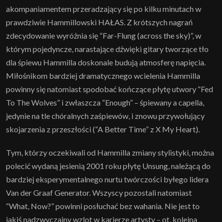
akompaniamentem przeradzający się po kilku minutach w
prawdziwie Hammillowski HAŁAS. Z krótszych nagrań
zdecydowanie wyróżnia się “Far-Flung (across the sky)”, w
którym pojedyncze, narastające dźwięki gitary tworzące tło
dla śpiewu Hammilla doskonale budują atmosferę napięcia.
Miłośnikom bardziej dramatycznego wcielenia Hammilla
powinny się natomiast spodobać kończące płytę utwory “Fed
To The Wolves” i zwłaszcza “Enough” – śpiewany a capella,
jedynie na tle chóralnych zaśpiewów, i znowu przywołujący
skojarzenia z przeszłości (“A Better Time” z X My Heart).
Tym, którzy oczekiwali od Hammilla zmiany stylistyki, można
polecić wydaną jesienią 2001 roku płytę Unsung, należącą do
bardziej eksperymentalnego nurtu twórczości byłego lidera
Van der Graaf Generator. Wszyscy pozostali natomiast
“What, Now?” powinni posłuchać bez wahania. Nie jest to
jakiś nadzwyczajny wzlot w karierze artysty – ot, kolejna