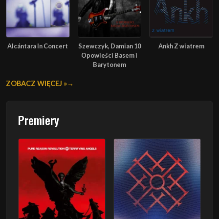
Alcántara In Concert
Szewczyk, Damian 10
Ankh Z wiatrem
Opowieści Basem i
Barytonem
ZOBACZ WIĘCEJ »
Premiery