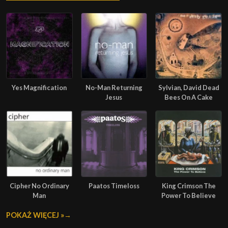
Yes Magnification
No-Man Returning
Sylvian, David Dead
Jesus
Bees On A Cake
Cipher No Ordinary
Paatos Timeloss
King Crimson The
Man
Power To Believe
POKAŻ WIĘCEJ »