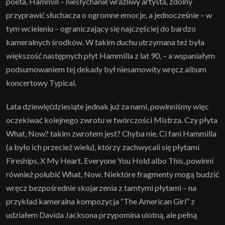
poeta, Hammill – niesłychanie wrażliwy artysta, zdolny
przyprawić słuchacza o ogromne emocje, a jednocześnie – w
tym wcieleniu – ograniczający się najczęściej do bardzo
kameralnych środków. W takim duchu utrzymana też była
większość następnych płyt Hammilla z lat 90. – a wspaniałym
podsumowaniem tej dekady był niesamowity wręcz album
koncertowy Typical.
Lata dziewięćdziesiąte jednak już za nami, powinniśmy więc
oczekiwać kolejnego zwrotu w twórczości Mistrza. Czy płyta
What, Now? takim zwrotem jest? Chyba nie. Ci fani Hammilla
(a było ich przecież wielu), którzy zachwycali się płytami
Fireships, X My Heart, Everyone You Hold albo This, powinni
również polubić What, Now. Niektóre fragmenty mogą budzić
wręcz bezpośrednie skojarzenia z tamtymi płytami – na
przykład kameralna kompozycja “The American Girl” z
udziałem Davida Jacksona przypomina ulotną, ale pełną