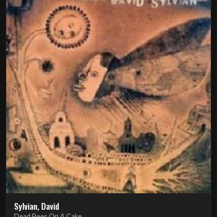
Sylvian, David
Dead Bees On A Cake