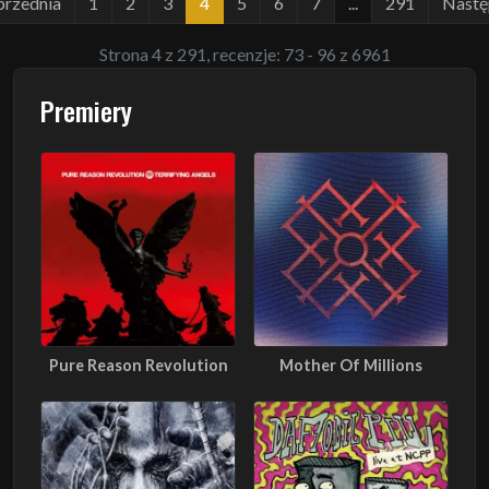
przednia
1
2
3
4
5
6
7
...
291
Nastę
Strona 4 z 291, recenzje: 73 - 96 z 6961
Premiery
Pure Reason Revolution
Mother Of Millions