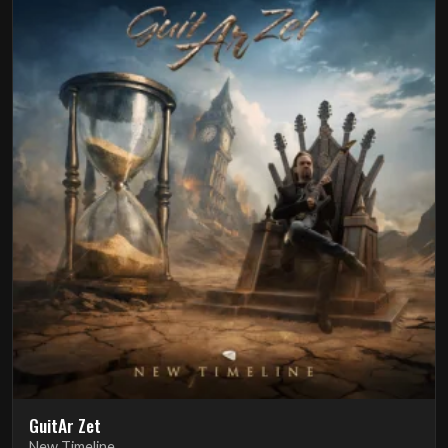
GuitAr Zet
New Timeline