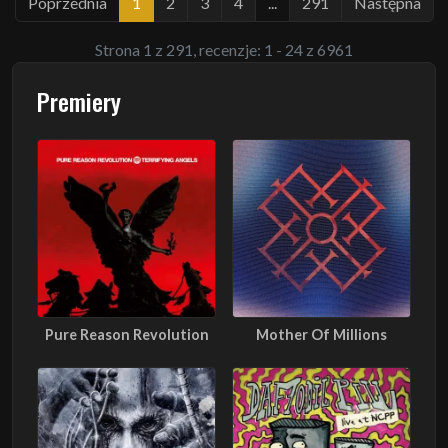
Poprzednia
1
2
3
4
...
291
Następna
Strona 1 z 291, recenzje: 1 - 24 z 6961
Premiery
Pure Reason Revolution
Mother Of Millions