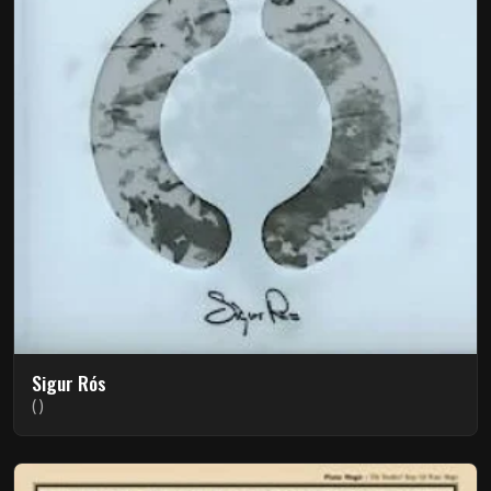
Sigur Rós
( )