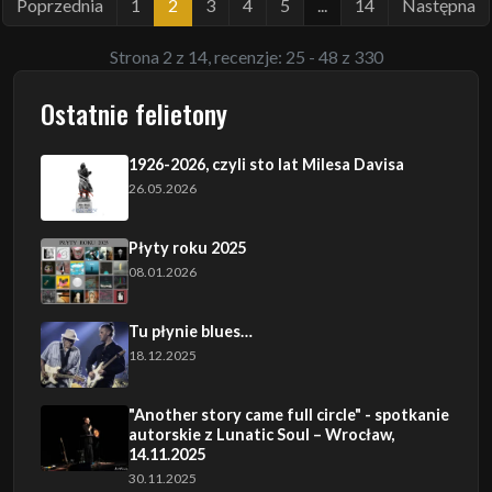
Poprzednia
1
2
3
4
5
...
14
Następna
Strona 2 z 14, recenzje: 25 - 48 z 330
Ostatnie felietony
1926-2026, czyli sto lat Milesa Davisa
26.05.2026
Płyty roku 2025
08.01.2026
Tu płynie blues…
18.12.2025
"Another story came full circle" - spotkanie
autorskie z Lunatic Soul – Wrocław,
14.11.2025
30.11.2025