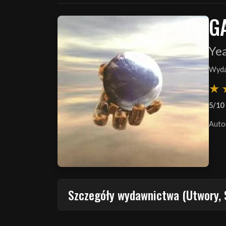
G
Ye
Wyda
5/10
Auto
Szczegóły wydawnictwa (Utwory, 