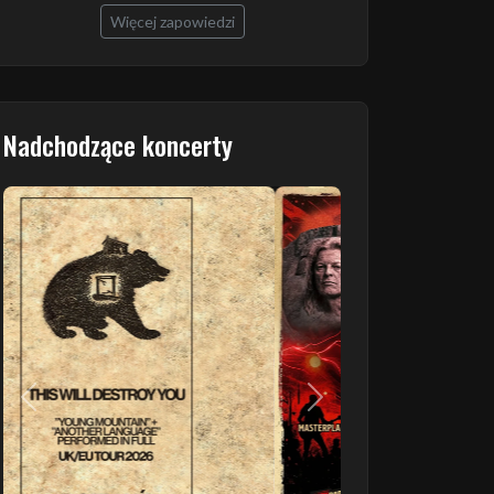
Więcej zapowiedzi
Nadchodzące koncerty
Poprzedni
Następny