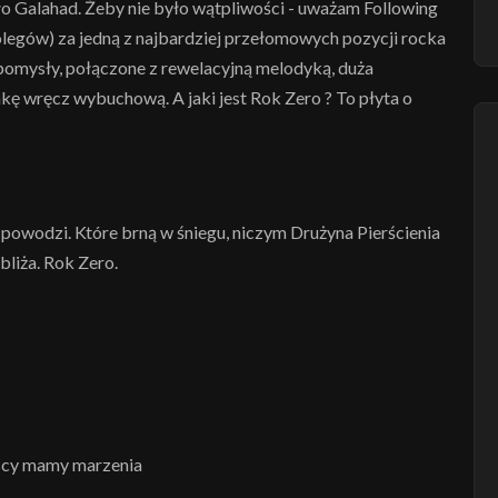
ło Galahad. Żeby nie było wątpliwości - uważam Following
olegów) za jedną z najbardziej przełomowych pozycji rocka
 pomysły, połączone z rewelacyjną melodyką, duża
kę wręcz wybuchową. A jaki jest Rok Zero ? To płyta o
 powodzi. Które brną w śniegu, niczym Drużyna Pierścienia
bliża. Rok Zero.
yscy mamy marzenia