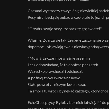
Czasami wystarczy chwycić się niewielkiej nadzie
Pesymiści będą się pukać w czoło, ale to już ich 
"Otwórz swoje oczy i zobacz tę grę świateł"
Właśnie. Zdarza się tak, że nagle zaczyna się ws
dopomóc - objawiają swoją niewiarygodną wręcz 
"Mówią, że czas mój właśnie przemija
Lecz odpowiadam, że to dopiero początek
Wszystko przychodzi i odchodzi,
A później znowu wraca na nowo.
Stałe powroty - niczym koło czasu.
Ta zmora tu wróci, by nękać każdego, który chce
Ech, Ci sceptycy. Byłoby bez nich łatwiej. Iść do
zaadaptować się do nowej sytuacji, do przeciwno