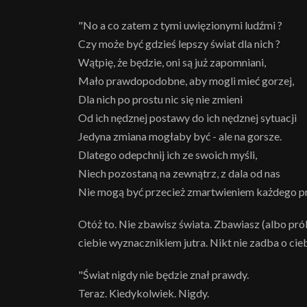
"No a co zatem z tymi uwięzionymi ludźmi ?
Czy może być gdzieś lepszy świat dla nich ?
Wątpię, że będzie, oni są już zapomniani,
Mało prawdopodobne, aby mogli mieć gorzej,
Dla nich po prostu nic się nie zmieni
Od ich nędznej postawy do ich nędznej sytuacji
Jedyna zmiana mogłaby być - ale na gorsze.
Dlatego odepchnij ich ze swoich myśli,
Niech pozostaną na zewnątrz, z dala od nas
Nie mogą być przecież zmartwieniem każdego pr
Otóż to. Nie zbawisz świata. Zbawiasz (albo pró
ciebie wyznacznikiem jutra. Nikt nie zadba o ciebi
"Świat nigdy nie będzie znał prawdy.
Teraz. Kiedykolwiek. Nigdy.