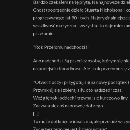
Bardzo czekałem na tę płytę. Na najnowsze dzie
Ghost (poprzednie dzieło Stuarta Nicholsona i k
progresywnego lat 90 - tych. Najoryginalniejsze
wrażliwość muzyczna - wszystko to daje mieszan
przełomie.
"Rok Przełomu nadchodzi !"
Ano nadchodzi. Są przecież osoby, którym się nie
na podejściu Karadhrasu. Ale - rok przełomu się z
"Otwórz oczy i przygotuj się na nowy początek !
Przymknij się i zbieraj siły, oto nadszedł czas.
Weź głęboki oddech i trzymaj się kurczowo liny
Zaczyna się coś naprawdę dobrego.
[...]
To może dotknięcie idealizmu, ale przecież wsz
Życie bez tego nie jest życiem wcale."