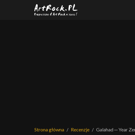
Przejdź do treści głównej
Strona główna
Recenzje
Galahad ─ Year Ze