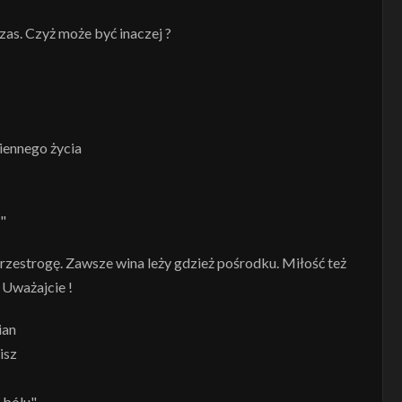
czas. Czyż może być inaczej ?
iennego życia
"
przestrogę. Zawsze wina leży gdzież pośrodku. Miłość też
 Uważajcie !
ian
isz
o bólu"