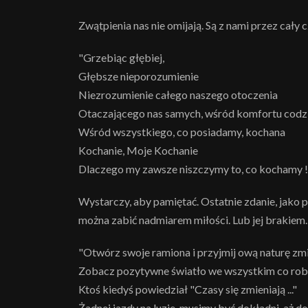
Zwątpienia nas nie omijają. Są z nami przez cały 
"Grzebiąc głębiej,
Głębsze nieporozumienie
Niezrozumienie całego naszego otoczenia
Otaczającego nas samych, wśród komfortu codz
Wśród wszystkiego, co posiadamy, kochana
Kochanie, Moje Kochanie
Dlaczego my zawsze niszczymy to, co kochamy !
Wystarczy, aby pamiętać. Ostatnie zdanie, jako 
można zabić nadmiarem miłości. Lub jej brakiem.
"Otwórz swoje ramiona i przyjmij ową naturę zm
Zobacz pozytywne światło we wszystkim co rob
Ktoś kiedyś powiedział "Czasy się zmieniają ..."
Żadnej jazdy na luzie, musimy być dokładni, aż d