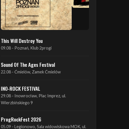
This Will Destroy You
09.08 - Poznań, Klub 2progi
Sound Of The Ages Festival
22.08 - Ćmielów, Zamek Ćmielów
INO-ROCK FESTIVAL
29.08 - Inowrocław, Plac Imprez, ul.
Wierzbińskiego 9
ProgRockFest 2026
05.09 - Legionowo, Sala widowiskowa MOK, ul.
Piłsudskiego 41
Antimatter + Sleeping Pulse