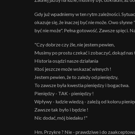
Gdy już wpadniemy w ten rytm zależności. Sytuacja
okazuje się, że inaczej być nie może. Owo słynne "
być nie może". Pełna gotowość. Zawsze spięci. N
"Czy dobrze czy źle, nie jestem pewien,
Musimy po prostu czekać i zobaczyć, dokąd nas
Historia osądzi nasze działania
Ktoś jeszcze może wskazać winnych !
Jestem pewien, że to zależy od pieniędzy,
To zawsze była kwestia pieniędzy i bogactwa.
Pieniędzy - TAK - pieniędzy !
Wpływy - ludzie wiedzą - zależą od koloru pienię
Zawsze tak było i będzie !
Nic dodać, mój biedaku !"
Hm. Przykre ? Nie - prawdziwe i do zaakceptowani