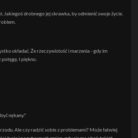
i. Jakiegoś drobnego jej skrawka, by odmienić swoje życie.
problem.
zystko układać. Że rzeczywistość i marzenia - gdy im
potęgę. I piękno.
 być nękany."
 przodu. Ale czy radzić sobie z problemami? Może łatwiej
ści życia i pozytywnych zmian, gdy się ma obok takich