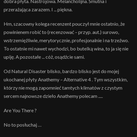
dobra płyta. Nastrojowa. Melancholijna. Smutna i
przerażająca zarazem. I ... piękna.
Hm, szacowny kolega recenzent pouczył mnie ostatnio, że
powinienem robić to (recenzować – przyp. aut.) surowo,
wstrzemięźliwie, merytorycznie, profesjonalnie i na trzeźwo.
To ostatnie mi nawet wychodzi, bo butelką wina, to ja się nie
upiję. A pozostałe ... cóż, osądźcie sami.
Od Natural Disaster blisko, bardzo blisko jest do mojej
ukochanej płyty Anathemy – Alternative 4 . Tym wszystkim,
którzy nie mogą zapomnieć tamtych klimatów z czystym
sercem najnowsze dzieło Anathemy polecam .....
Are You There ?
No to posłuchaj …