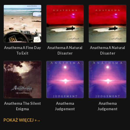
Anathema A Fine Day
Anathema A Natural
Anathema A Natural
To Exit
Disaster
Disaster
Anathema The Silent
Anathema
Anathema
Enigma
Judgement
Judgement
POKAŻ WIĘCEJ »