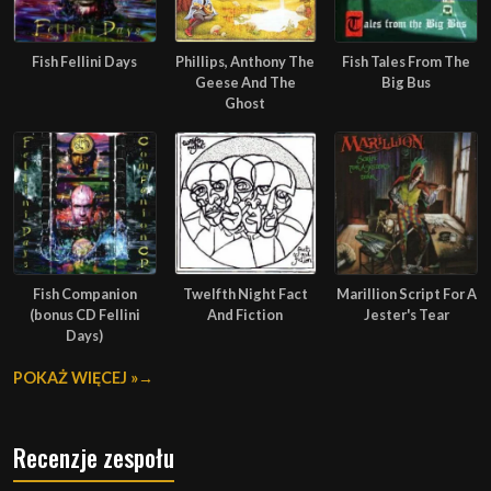
Fish Fellini Days
Phillips, Anthony The
Fish Tales From The
Geese And The
Big Bus
Ghost
Fish Companion
Twelfth Night Fact
Marillion Script For A
(bonus CD Fellini
And Fiction
Jester's Tear
Days)
POKAŻ WIĘCEJ »
Recenzje zespołu