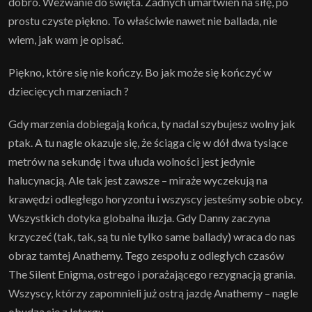
dobro. Wezwanie do święta. Żadnych umartwień na siłę, po
prostu czyste piękno. To właściwie nawet nie ballada, nie
wiem, jak wam je opisać.
Piękno, które się nie kończy. Bo jak może się kończyć w
dziecięcych marzeniach ?
Gdy marzenia dobiegają końca, ty nadal szybujesz wolny jak
ptak. A tu nagle okazuje się, że ściąga cię w dół dwa tysiące
metrów na sekundę i twa ułuda wolności jest jedynie
halucynacją. Ale tak jest zawsze – miraże wyczekują na
krawędzi odległego horyzontu i wszyscy jesteśmy sobie obcy.
Wszystkich dotyka globalna iluzja. Gdy Danny zaczyna
krzyczeć (tak, tak, są tu nie tylko same ballady) wraca do nas
obraz tamtej Anathemy. Tego zespołu z odległych czasów
The Silent Enigma, ostrego i porażającego rezygnacją grania.
Wszyscy, którzy zapomnieli już ostrą jazdę Anathemy – nagle
obudzą się z letargu.