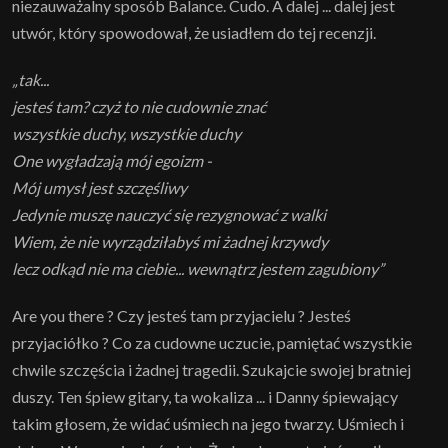
niezauważalny sposób Balance. Cudo. A dalej ... dalej jest
utwór, który spowodował, że usiadłem do tej recenzji.
„tak...
jesteś tam? czyż to nie cudownie znać
wszystkie duchy, wszystkie duchy
One wygładzają mój egoizm -
Mój umysł jest szczęśliwy
Jedynie muszę nauczyć się rezygnować z walki
Wiem, że nie wyrządziłabyś mi żadnej krzywdy
lecz odkąd nie ma ciebie... wewnątrz jestem zagubiony”
Are you there ? Czy jesteś tam przyjacielu ? Jesteś
przyjaciółko ? Co za cudowne uczucie, pamiętać wszystkie
chwile szczęścia i żadnej tragedii. Szukajcie swojej bratniej
duszy. Ten śpiew gitary, ta wokaliza ... i Danny śpiewający
takim głosem, że widać uśmiech na jego twarzy. Uśmiech i