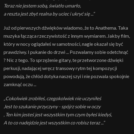
Teraz nie jestem sobą, światło umarło,
a reszta jest zbyt realna by uciec i ukryć się ...”
Już od pierwszych dźwięków wiadomo, że to Anathema. Taka
muzyka łącząca rzeczywistość z innym wymiarem. Jakby film,
który w nocy oglądałeś w samotności, nagle okazał się być
prawdziwy. I pukanie do drzwi ... Pozwalamy sobie odetchnąć
? Nic z tego. To sprzężenie gitary, te przetworzone dźwięki
perkusji, nadającej wręcz transowy rytm tej kompozycji
powodują, że chłód dotyka naszej szyi i nie pozwala spokojnie
zamknąć oczu ...
„Cokolwiek zrobiłeś, czegokolwiek nie uczyniłeś
Jest to szukanie przyczyny - spójrz sobie w oczy
, Ten kim jesteś jest wszystkim tym czym byłeś kiedyś,
A to co nadejdzie jest wszystkim co robisz teraz ...”