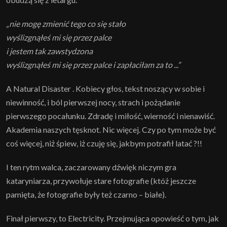
„nie mogę zmienić tego co się stało
wyślizgnąłeś mi się przez palce
i jestem tak zawstydzona
wyślizgnąłeś mi się przez palce i zapłaciłam za to ...”
A Natural Disaster . Kobiecy głos, tekst noszący w sobie i
niewinność, i ból pierwszej nocy, strach i pożądanie
pierwszego pocałunku. Zdradę i miłość, wierność i nienawiść.
Akademia naszych tęsknot. Nic więcej. Czy po tym może być
coś więcej, niż śpiew, iż czuję się, jakbym potrafił latać ?!!
I ten rytm walca, zaczarowany dźwięk niczym gra
kataryniarza, przywołuje stare fotografie (któż jeszcze
pamięta, że fotografie były też czarno – białe).
Finał pierwszy, to Electricity. Przejmująca opowieść o tym, jak