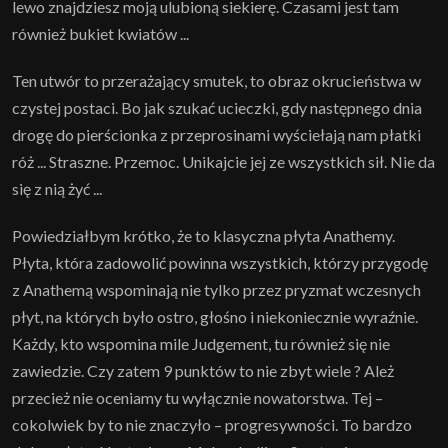
lewo znajdziesz moją ulubioną siekierę. Czasami jest tam
również bukiet kwiatów ...
Ten utwór to przerażający smutek, to obraz okrucieństwa w
czystej postaci. Bo jak szukać ucieczki, gdy następnego dnia
drogę do pierścionka z przeprosinami wyściełają nam płatki
róż ... Straszne. Przemoc. Unikajcie jej ze wszystkich sił. Nie da
się z nią żyć ...
Powiedziałbym krótko, że to klasyczna płyta Anathemy.
Płyta, która zadowolić powinna wszystkich, którzy przygodę
z Anathemą wspominają nie tylko przez pryzmat wczesnych
płyt, na których było ostro, głośno i niekoniecznie wyraźnie.
Każdy, kto wspomina mile Judgement, tu również się nie
zawiedzie. Czy zatem 9 punktów to nie zbyt wiele ? Ależ
przecież nie oceniamy tu wyłącznie nowatorstwa. Tej –
cokolwiek by to nie znaczyło – progresywności. To bardzo