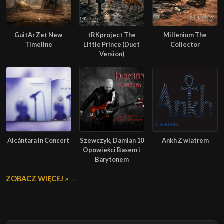
GuitAr Zet New
tRKproject The
Millenium The
Timeline
Little Prince (Duet
Collector
Version)
Alcántara In Concert
Szewczyk, Damian 10
Ankh Z wiatrem
Opowieści Basem i
Barytonem
ZOBACZ WIĘCEJ »