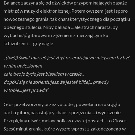
Balance zaczyna się od dźwięków przypominających pasaże
mistrzów muzyki elektronicznej. Potem owszem, jest i sporo
nowoczesnego grania, tak charakterystycznego dla początku
obecnego stulecia. Niby ballada ... ale strach narasta, by
wybuchnąć gitarowym rzężeniem zmierzającym ku
schizofrenii ..., gdy nagle
„(twój) świat marzeń jest zbyt przerażającym miejscem by być
w nim uwięzionym
całe twoje życie jest blaskiem w czasie...
dopóki się nie zorientujesz, że jesteś bliżej... prawdy
w tobie... jest prawda”
Głos przetworzony przez vocoder, powielana na okrągło
partia gitary, narastający chaos, sprzężenia ... i wyciszenie.
Przepiękny utwór, melancholia w czystej postaci – to Closer.
Sześć minut grania, które wyszło wprost z zakończonego w