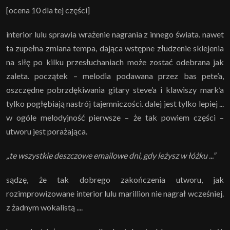
[ocena 10 dla tej części]
interior lulu sprawia wrażenie nagrania z innego świata. nawet
ta zupełna zmiana tempa, dająca wstępne złudzenie sklejenia
na siłę po kilku przesłuchaniach może zostać odebrana jak
zaleta. początek – melodia podawana przez bas pete’a,
oszczędne pobrzdękiwania gitary steve’a i klawiszy mark’a
tylko pogłębiają nastrój tajemniczości. dalej jest tylko lepiej ...
w ogóle melodyjność pierwsze – że tak powiem części –
utworu jest porażająca.
„te wszystkie deszczowe emailowe dni, gdy leżysz w łóżku ...”
sądzę, że tak dobrego zakończenia utworu, jak
rozimprowizowane interior lulu marillion nie nagrał wcześniej.
z żadnym wokalistą ....