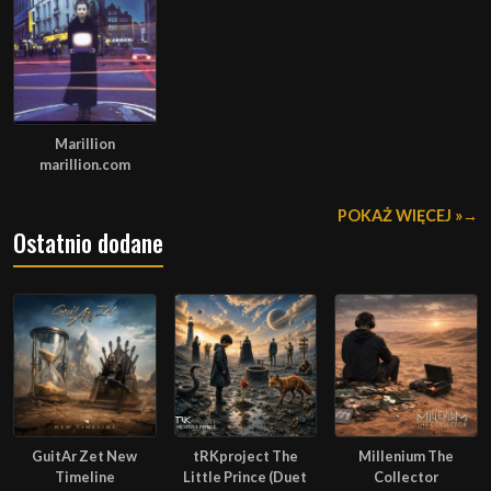
Marillion
marillion.com
POKAŻ WIĘCEJ »
Ostatnio dodane
GuitAr Zet New
tRKproject The
Millenium The
Timeline
Little Prince (Duet
Collector