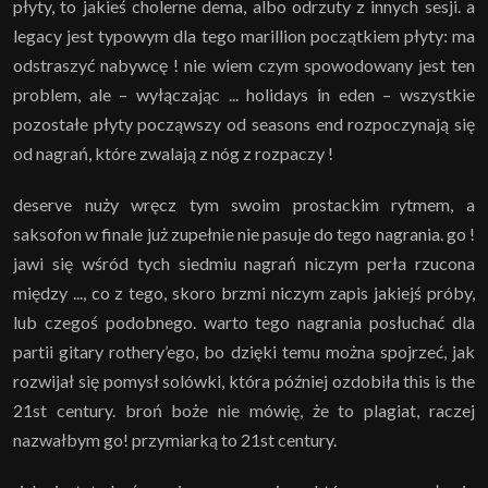
płyty, to jakieś cholerne dema, albo odrzuty z innych sesji. a
legacy jest typowym dla tego marillion początkiem płyty: ma
odstraszyć nabywcę ! nie wiem czym spowodowany jest ten
problem, ale – wyłączając ... holidays in eden – wszystkie
pozostałe płyty począwszy od seasons end rozpoczynają się
od nagrań, które zwalają z nóg z rozpaczy !
deserve nuży wręcz tym swoim prostackim rytmem, a
saksofon w finale już zupełnie nie pasuje do tego nagrania. go !
jawi się wśród tych siedmiu nagrań niczym perła rzucona
między ..., co z tego, skoro brzmi niczym zapis jakiejś próby,
lub czegoś podobnego. warto tego nagrania posłuchać dla
partii gitary rothery’ego, bo dzięki temu można spojrzeć, jak
rozwijał się pomysł solówki, która później ozdobiła this is the
21st century. broń boże nie mówię, że to plagiat, raczej
nazwałbym go! przymiarką to 21st century.