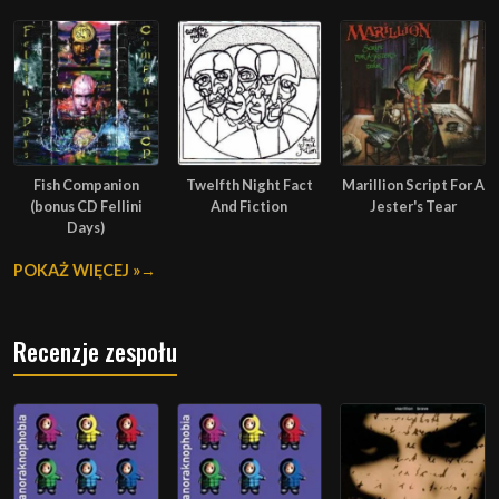
Fish Companion
Twelfth Night Fact
Marillion Script For A
(bonus CD Fellini
And Fiction
Jester's Tear
Days)
POKAŻ WIĘCEJ »
Recenzje zespołu