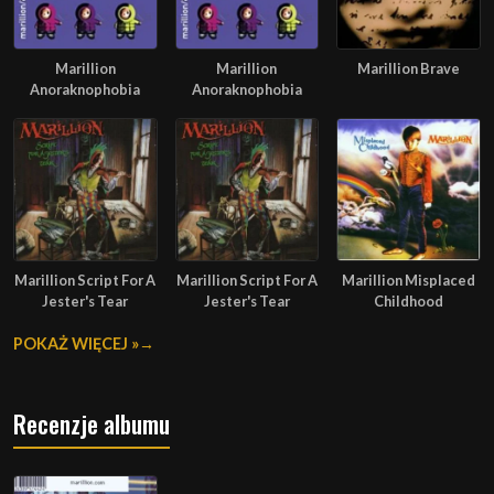
Marillion
Marillion
Marillion Brave
Anoraknophobia
Anoraknophobia
Marillion Script For A
Marillion Script For A
Marillion Misplaced
Jester's Tear
Jester's Tear
Childhood
POKAŻ WIĘCEJ »
Recenzje albumu