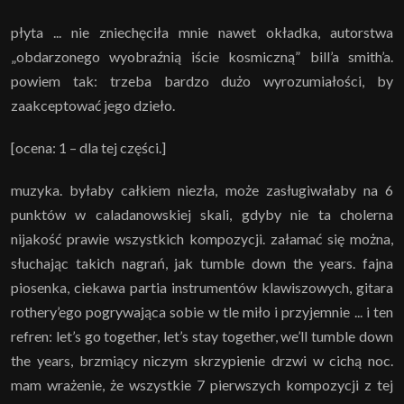
płyta ... nie zniechęciła mnie nawet okładka, autorstwa
„obdarzonego wyobraźnią iście kosmiczną” bill’a smith’a.
powiem tak: trzeba bardzo dużo wyrozumiałości, by
zaakceptować jego dzieło.
[ocena: 1 – dla tej części.]
muzyka. byłaby całkiem niezła, może zasługiwałaby na 6
punktów w caladanowskiej skali, gdyby nie ta cholerna
nijakość prawie wszystkich kompozycji. załamać się można,
słuchając takich nagrań, jak tumble down the years. fajna
piosenka, ciekawa partia instrumentów klawiszowych, gitara
rothery’ego pogrywająca sobie w tle miło i przyjemnie ... i ten
refren: let’s go together, let’s stay together, we’ll tumble down
the years, brzmiący niczym skrzypienie drzwi w cichą noc.
mam wrażenie, że wszystkie 7 pierwszych kompozycji z tej