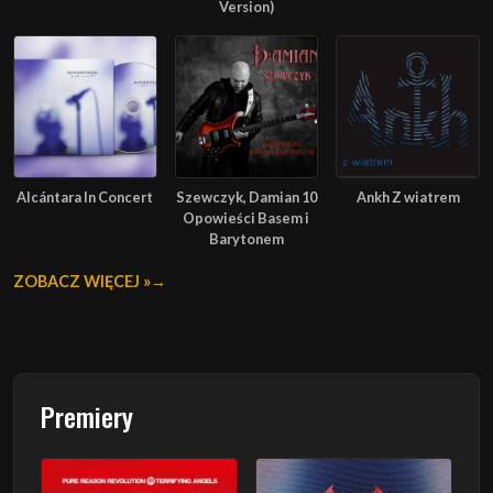
Version)
Alcántara In Concert
Szewczyk, Damian 10
Ankh Z wiatrem
Opowieści Basem i
Barytonem
ZOBACZ WIĘCEJ »
Premiery