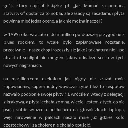
gość, który napisał książkę pt. „jak kłamać za pomocą
statystyki” dostał za to nobla. ale zasady są zasadami, i płyta
powinna mieć jedną ocenę. a jak nie można inaczej ?
w 1999 roku wracałem do marillion po dłuższej przygodzie z
blues rockiem. to wcale było zaplanowane rozstanie,
przeciwnie – nasze drogi rozeszły się jakoś tak naturalnie – po
afraid of sunlight nie mogłem jakoś odnaleźć sensu w tych
nowych nagraniach.
na marillion.com czekałem jak nigdy. nie zrażał mnie
zapowiadany, super-modny wówczas tytuł (ileż to zespołów
nazwało podobnie swoje płyty ?!). wróciłem wtedy z delegacji
z krakowa, a płyta jechała ze mną. wiecie, jestem z tych, co nie
psują sobie wrażenia odsłuchem na głośniczkach laptopa,
więc mrowienie w palcach naszło mnie już gdzieś koło
częstochowy i za cholerę nie chciało opuścić.