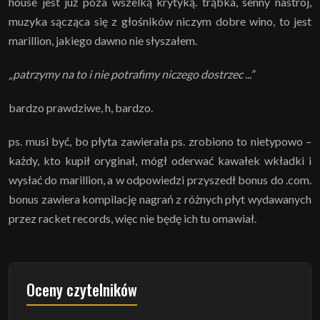
house jest już poza wszelką krytyką. trąbka, senny nastrój,
muzyka sącząca się z głośników niczym dobre wino, to jest
marillion, jakiego dawno nie słyszałem.
„patrzymy na to i nie potrafimy niczego dostrzec ...”
bardzo prawdziwe, h, bardzo.
ps. musi być, bo płyta zawierała ps. zrobiono to nietypowo –
każdy, kto kupił oryginał, mógł oderwać kawałek wkładki i
wysłać do marillion, a w odpowiedzi przyszedł bonus do .com.
bonus zawiera kompilację nagrań z różnych płyt wydawanych
przez racket records, więc nie będę ich tu omawiał.
Oceny czytelników