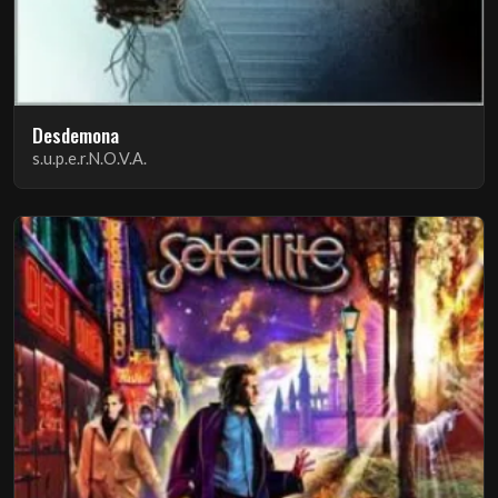
Desdemona
s.u.p.e.r.N.O.V.A.