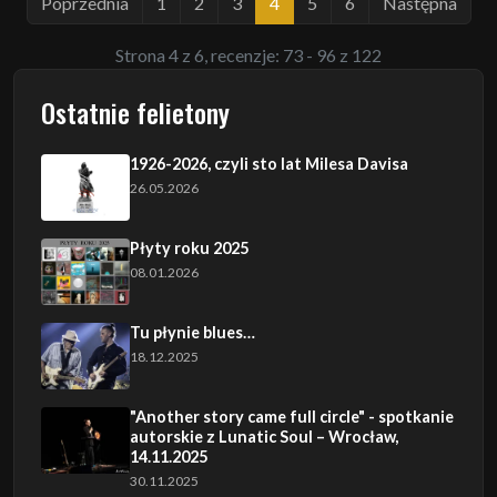
Poprzednia
1
2
3
4
5
6
Następna
Strona 4 z 6, recenzje: 73 - 96 z 122
Ostatnie felietony
1926-2026, czyli sto lat Milesa Davisa
26.05.2026
Płyty roku 2025
08.01.2026
Tu płynie blues…
18.12.2025
"Another story came full circle" - spotkanie
autorskie z Lunatic Soul – Wrocław,
14.11.2025
30.11.2025