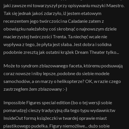
jaki zawsze mi towarzyszył przy opisywaniu muzyki Maestro.
Tak się jednak jakoś zdarzyło, iż jestem etatowym
recenzentem jego twórczości na Caladanie zatem z
obowiązku należałoby coś skrobnąć o najnowszym dziele
macierzystej twórczości Trenta. Ta niechęć wcale nie
wypływa z tego, że płyta jest słaba. Jest dobra i solidna
podobnie zresztą jak ostatni krążek Dream Theater tylko...
Może to syndrom zblazowanego faceta, któremu podsuwają
coraz nowsze i niby lepsze, podobne do siebie modele
samochodów, a on marzy o helikopterze? OK, w razie czego
zastrzegłem żem zblazowany :-)
Impossible Figures special edition (bo o tej wersji sobie
pomarudzę) cieszy tradycyjną dla tego typu wydawnictw
InsideOut formą książeczki w twardej oprawie miast
plastikowego pudełka. Figury niemożliwe... dużo sobie