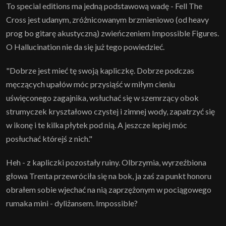
To special editions ma jedną podstawową wadę - Fell The
Cross jest udanym, zróżnicowanym brzmieniowo (od heavy
prog bo gitarę akustyczną) zwieńczeniem Impossible Figures.
O Hallucination nie da się już tego powiedzieć.
"Dobrze jest mieć tę swoją kapliczkę. Dobrze podczas
męczących upałów móc przysiąść w miłym cieniu
uświęconego zagajnika, wsłuchać się w szemrzący obok
strumyczek kryształowo czystej i zimnej wody, zapatrzyć się
w ikonę i te kilka płytek pod nią. A jeszcze lepiej móc
posłuchać którejś z nich."
Heh - z kapliczki pozostały ruiny. Olbrzymia, wyrzeźbiona
głowa Trenta przewróciła się na bok, ja zaś za punkt honoru
obrałem sobie wjechać na nią zaprzężonym w pociągowego
rumaka mini - dyliżansem. Impossible?