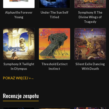
Alphaville Forever
Under The Sun Self
Symphony X The
Young
Titled
Divine Wings of
Tragedy
Symphony X Twilight
Threshold Extinct
Silent Exile Dancing
In Olympus
Instinct
With Death
POKAŻ WIĘCEJ »
Recenzje zespołu