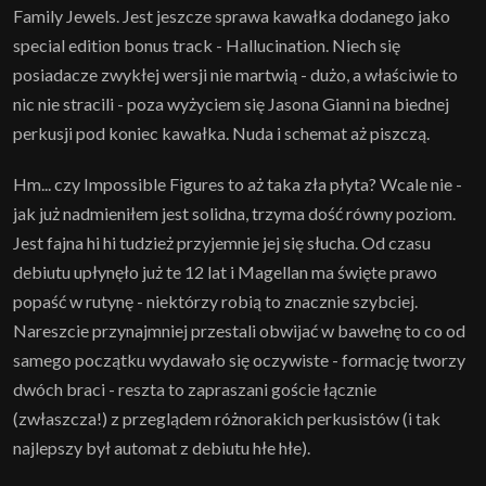
Family Jewels. Jest jeszcze sprawa kawałka dodanego jako
special edition bonus track - Hallucination. Niech się
posiadacze zwykłej wersji nie martwią - dużo, a właściwie to
nic nie stracili - poza wyżyciem się Jasona Gianni na biednej
perkusji pod koniec kawałka. Nuda i schemat aż piszczą.
Hm... czy Impossible Figures to aż taka zła płyta? Wcale nie -
jak już nadmieniłem jest solidna, trzyma dość równy poziom.
Jest fajna hi hi tudzież przyjemnie jej się słucha. Od czasu
debiutu upłynęło już te 12 lat i Magellan ma święte prawo
popaść w rutynę - niektórzy robią to znacznie szybciej.
Nareszcie przynajmniej przestali obwijać w bawełnę to co od
samego początku wydawało się oczywiste - formację tworzy
dwóch braci - reszta to zapraszani goście łącznie
(zwłaszcza!) z przeglądem różnorakich perkusistów (i tak
najlepszy był automat z debiutu hłe hłe).