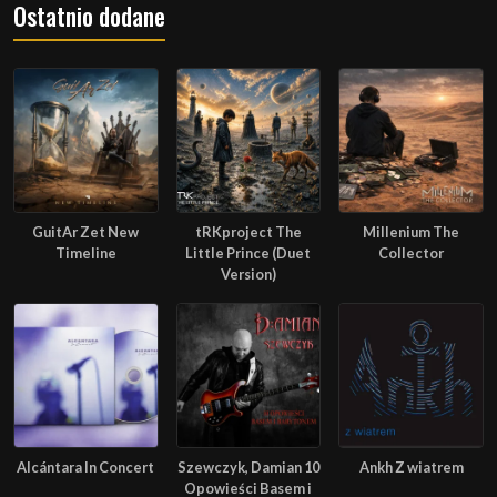
Ostatnio dodane
GuitAr Zet New
tRKproject The
Millenium The
Timeline
Little Prince (Duet
Collector
Version)
Alcántara In Concert
Szewczyk, Damian 10
Ankh Z wiatrem
Opowieści Basem i