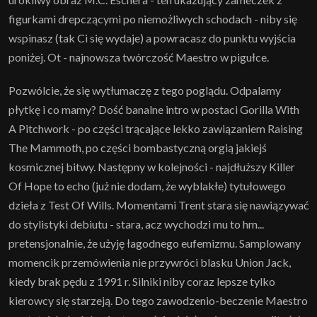
figurkami drepczącymi po niemożliwych schodach - niby się
wspinasz (tak Ci się wydaje) a powracasz do punktu wyjścia
poniżej. Ot - najnowsza twórczość Maestro w pigułce.
Pozwólcie, że się wytłumaczę z tego poglądu. Odpalamy
płytkę i co mamy? Dość banalne intro w postaci Gorilla With
A Pitchwork - po części trącające lekko zawiązaniem Raising
The Mammoth, po części bombastyczną orgią jakiejś
kosmicznej bitwy. Następny w kolejności - najdłuższy Killer
Of Hope to echo (już nie dodam, że wyblakłe) tytułowego
dzieła z Test Of Wills. Momentami Trent stara się nawiązywać
do stylistyki debiutu - stara, acz wychodzi mu to hm...
pretensjonalnie, że użyję łagodnego eufemizmu. Samplowany
momencik przemówienia nie przywróci blasku Union Jack,
kiedy brak pędu z 1991 r. Silniki niby coraz lepsze tylko
kierowcy się starzeją. Do tego zawodzenio-beczenie Maestro