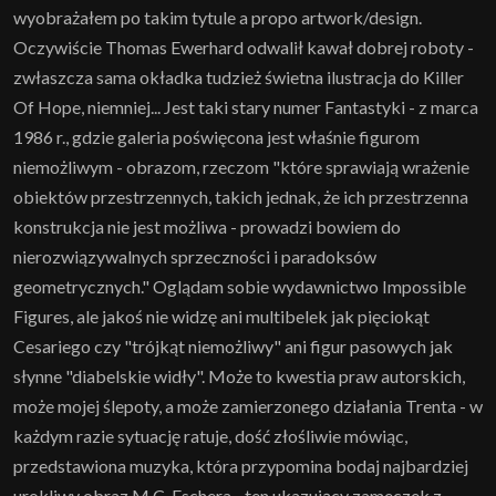
wyobrażałem po takim tytule a propo artwork/design.
Oczywiście Thomas Ewerhard odwalił kawał dobrej roboty -
zwłaszcza sama okładka tudzież świetna ilustracja do Killer
Of Hope, niemniej... Jest taki stary numer Fantastyki - z marca
1986 r., gdzie galeria poświęcona jest właśnie figurom
niemożliwym - obrazom, rzeczom "które sprawiają wrażenie
obiektów przestrzennych, takich jednak, że ich przestrzenna
konstrukcja nie jest możliwa - prowadzi bowiem do
nierozwiązywalnych sprzeczności i paradoksów
geometrycznych." Oglądam sobie wydawnictwo Impossible
Figures, ale jakoś nie widzę ani multibelek jak pięciokąt
Cesariego czy "trójkąt niemożliwy" ani figur pasowych jak
słynne "diabelskie widły". Może to kwestia praw autorskich,
może mojej ślepoty, a może zamierzonego działania Trenta - w
każdym razie sytuację ratuje, dość złośliwie mówiąc,
przedstawiona muzyka, która przypomina bodaj najbardziej
urokliwy obraz M.C. Eschera - ten ukazujący zameczek z