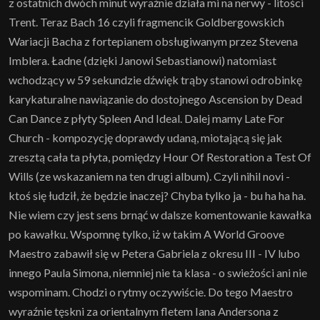
z ostatnich dwóch minut wyraźnie działa mi na nerwy - litości
Trent. Teraz Bach 16 czyli fragmencik Goldbergowskich
Wariacji Bacha z fortepianem obsługiwanym przez Stevena
Imblera. Ładne (dzięki Janowi Sebastianowi) natomiast
wchodzący w 59 sekundzie dźwięk trąby stanowi odrobinkę
karykaturalne nawiązanie do dostojnego Ascension by Dead
Can Dance z płyty Spleen And Ideal. Dalej mamy Late For
Church - kompozycję doprawdy udaną, miotającą się jak
zresztą cała ta płyta, pomiędzy Hour Of Restoration a Test Of
Wills (ze wskazaniem na ten drugi album). Czyli nihil novi -
ktoś się łudził, że będzie inaczej? Chyba tylko ja - bu ha ha ha.
Nie wiem czy jest sens brnąć w dalsze komentowanie kawałka
po kawałku. Wspomnę tylko, iż w takim A World Groove
Maestro zabawił się w Petera Gabriela z okresu III - IV lubo
innego Paula Simona, niemniej nie ta klasa - o swieżości ani nie
wspominam. Chodzi o rytmy oczywiście. Do tego Maestro
wyraźnie tęskni za orientalnym fletem Iana Andersona z