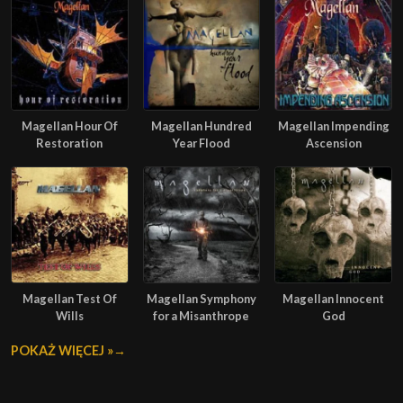
Magellan Hour Of
Magellan Hundred
Magellan Impending
Restoration
Year Flood
Ascension
Magellan Test Of
Magellan Symphony
Magellan Innocent
Wills
for a Misanthrope
God
POKAŻ WIĘCEJ »