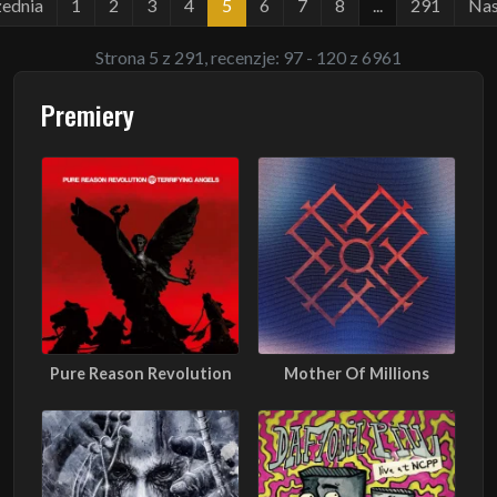
ednia
1
2
3
4
5
6
7
8
...
291
Nas
Strona 5 z 291, recenzje: 97 - 120 z 6961
Premiery
Pure Reason Revolution
Mother Of Millions