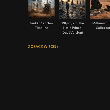
GuitAr Zet New
tRKproject The
Millenium 
Timeline
Little Prince
Collecto
(Duet Version)
ZOBACZ WIĘCEJ »