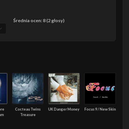
Średnia ocen: 8 (2 głosy)
ore
Cocteau Twins
UK Danger Money
Focus 9 / New Skin
am
Treasure