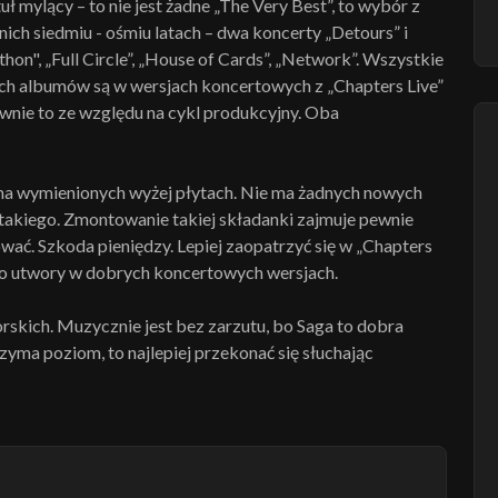
ytuł mylący – to nie jest żadne „The Very Best”, to wybór z
nich siedmiu - ośmiu latach – dwa koncerty „Detours” i
hon", „Full Circle”, „House of Cards”, „Network”. Wszystkie
nych albumów są w wersjach koncertowych z „Chapters Live”
 pewnie to ze względu na cykl produkcyjny. Oba
na wymienionych wyżej płytach. Nie ma żadnych nowych
takiego. Zmontowanie takiej składanki zajmuje pewnie
wać. Szkoda pieniędzy. Lepiej zaopatrzyć się w „Chapters
tego utwory w dobrych koncertowych wersjach.
rskich. Muzycznie jest bez zarzutu, bo Saga to dobra
rzyma poziom, to najlepiej przekonać się słuchając