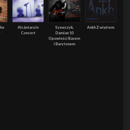
The
Alcántara In
Szewczyk,
Ankh Z wiatrem
r
Concert
Damian 10
Opowieści Basem
i Barytonem