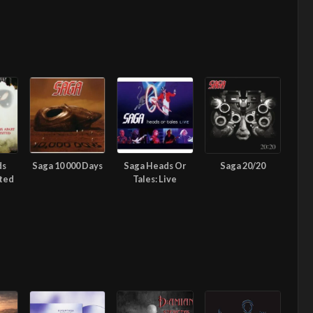
ds
Saga 10 000 Days
Saga Heads Or
Saga 20/20
ited
Tales: Live