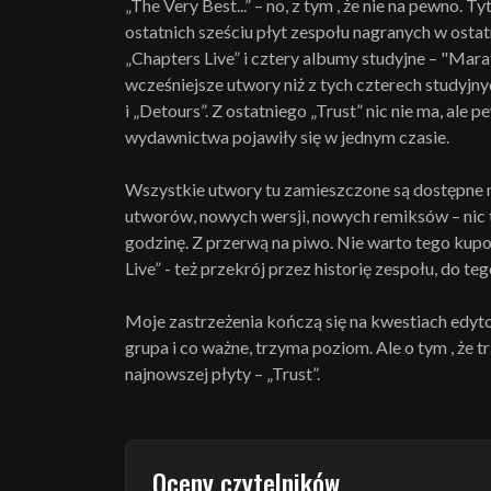
„The Very Best...” – no, z tym , że nie na pewno. T
ostatnich sześciu płyt zespołu nagranych w ostat
„Chapters Live” i cztery albumy studyjne – "Marat
wcześniejsze utwory niż z tych czterech studyj
i „Detours”. Z ostatniego „Trust” nic nie ma, ale
wydawnictwa pojawiły się w jednym czasie.
Wszystkie utwory tu zamieszczone są dostępne 
utworów, nowych wersji, nowych remiksów – nic 
godzinę. Z przerwą na piwo. Nie warto tego kupo
Live” - też przekrój przez historię zespołu, do 
Moje zastrzeżenia kończą się na kwestiach edyto
grupa i co ważne, trzyma poziom. Ale o tym , że t
najnowszej płyty – „Trust”.
Oceny czytelników