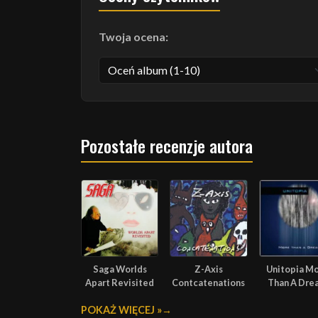
Twoja ocena:
Pozostałe recenzje autora
Saga Worlds
Z-Axis
Unitopia M
Apart Revisited
Contcatenations
Than A Dre
POKAŻ WIĘCEJ »