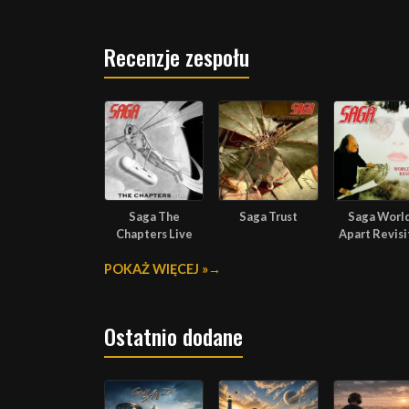
Recenzje zespołu
Saga The
Saga Trust
Saga Worl
Chapters Live
Apart Revis
POKAŻ WIĘCEJ »
Ostatnio dodane