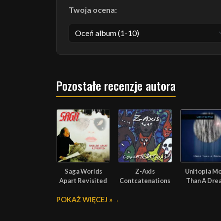
Twoja ocena:
Pozostałe recenzje autora
Saga Worlds
Z-Axis
Unitopia M
Apart Revisited
Contcatenations
Than A Dre
POKAŻ WIĘCEJ »