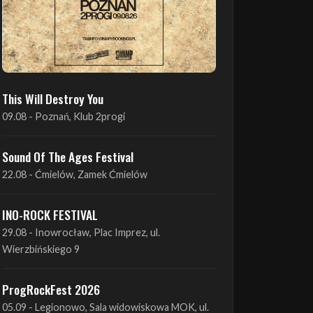
This Will Destroy You
09.08 - Poznań, Klub 2progi
Sound Of The Ages Festival
22.08 - Ćmielów, Zamek Ćmielów
INO-ROCK FESTIVAL
29.08 - Inowrocław, Plac Imprez, ul.
Wierzbińskiego 9
ProgRockFest 2026
05.09 - Legionowo, Sala widowiskowa MOK, ul.
Piłsudskiego 41
Antimatter + Sleeping Pulse