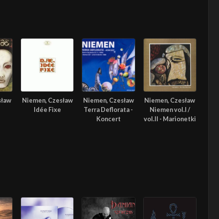
sław
Niemen, Czesław
Niemen, Czesław
Niemen, Czesław
Idée Fixe
Terra Deflorata -
Niemen vol.I /
Koncert
vol.II - Marionetki