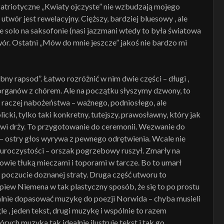
atriotyczne „Kwiaty ojczyste” nie wzbudzają mojego
utwór jest rewelacyjny. Cięższy, bardziej bluesowy , ale
 solo na saksofonie (nasi jazzmani wtedy to była światowa
twór. Ostatni „Mów do mnie jeszcze” jakoś nie bardzo mi
y rapsod”. Łatwo rozróżnić w nim dwie części – długi ,
 organów z chórem. Ale na początku słyszymy dzwony, to
o raczej nabożeństwa – ważnego, podniosłego, ale
licki, tylko taki konkretny, tutejszy, prawosławny, który jak
rkwi drży. To przygotowanie do ceremonii. Wezwanie do
 – ostry głos wyrywa z pewnego odrętwienia. Wcale nie
 uroczystości – orszak pogrzebowy ruszył. Zmarły na
jowie tłuką mieczami i toporami w tarcze. Bo to umarł
 poczucie doznanej straty. Druga część utworu to
ew Niemena w tak plastyczny sposób, że się to po prostu
ealnie dopasować muzykę do poezji Norwida – chyba musieli
le , jeden tekst, drugi muzykę i wspólnie to razem
ych muzyka tak idealnie ilustruje tekst i tak go