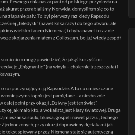
iceum. Pewnego dnia nasza pani od polskiego przyniosła na
aż akurat przerabialiśmy Norwida, domyśliłem się co to
zasu na złapanie pały. To był pierwszy raz kiedy Rapsodu
eśniej „teledysk” (nawet kilka razy) do tego utworu, ale
 jakimś wielkim fanem Niemena ( i chyba nawet teraz nie
erwsze skojarzenia miałem z Colloseum, bo już wtedy zespół
tym sumieniem mogę powiedzieć, że jakąś korzyść mi
reedycję „Enigmantic” (na winylu – cholernie trzeszczała) i
skawszym.
 o rozpoczynającym ją Rapsodzie. A to co umieszczone
oś w mniejszym stopniu jest pamiętane – a niesłusznie.
całej pełni przy okazji „Dziwny jest ten świat”.
zykę jak mało kto, a wokalistą jest klasy światowej. Druga
ą mieszanka soulu, bluesa, gospel i nawet jazzu. „Jednego
ów Zjednoczonych, przy okazji doprawiony dęciakami jak
e tekst śpiewany przez Niemena staje się autentyczną