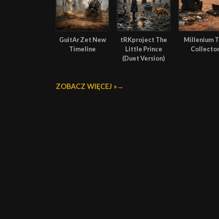
GuitAr Zet New
tRKproject The
Millenium 
Timeline
Little Prince
Collecto
(Duet Version)
ZOBACZ WIĘCEJ »