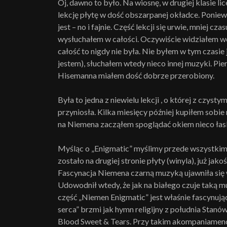
Oj, dawno to było. Na wiosnę, w drugiej klasie l
lekcję płytę w dość obszarpanej okładce. Poniew
jest – no i fajnie. Część lekcji się urwie, mniej c
wysłuchałem w całości. Oczywiście widziałem wcz
całość to nigdy nie była. Nie byłem w tym czasie
jestem), słuchałem wtedy nieco innej muzyki. Pi
Hisemanna miałem dość dobrze przerobiony.
Była to jedna z niewielu lekcji , o której z czys
przyniosła. Kilka miesięcy później kupiłem sobie 
na Niemena zacząłem spoglądać okiem nieco ła
Myśląc o „Enigmatic” myślimy przede wszystkim
zostało na drugiej stronie płyty (winyla), już jak
Fascynacja Niemena czarną muzyką ujawniła się w 
Udowodnił wtedy, że jak na białego czuje taką mu
część „Niemen Enigmatic” jest właśnie fascynując
serca” brzmi jak hymn religijny z południa Stan
Blood Sweet & Tears. Przy takim akompaniamenci