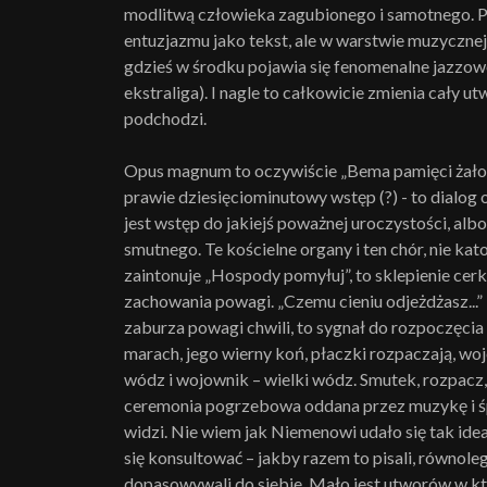
modlitwą człowieka zagubionego i samotnego. P
entuzjazmu jako tekst, ale w warstwie muzycznej 
gdzieś w środku pojawia się fenomenalne jazzowe
ekstraliga). I nagle to całkowicie zmienia cały u
podchodzi.
Opus magnum to oczywiście „Bema pamięci żałobn
prawie dziesięciominutowy wstęp (?) - to dialog
jest wstęp do jakiejś poważnej uroczystości, alb
smutnego. Te kościelne organy i ten chór, nie kato
zaintonuje „Hospody pomyłuj”, to sklepienie ce
zachowania powagi. „Czemu cieniu odjeżdżasz...”
zaburza powagi chwili, to sygnał do rozpoczęcia
marach, jego wierny koń, płaczki rozpaczają, wo
wódz i wojownik – wielki wódz. Smutek, rozpacz,
ceremonia pogrzebowa oddana przez muzykę i śpi
widzi. Nie wiem jak Niemenowi udało się tak id
się konsultować – jakby razem to pisali, równoleg
dopasowywali do siebie. Mało jest utworów w któr