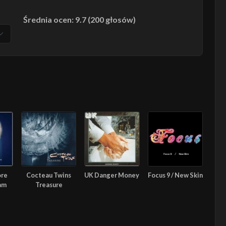
Średnia ocen: 9.7 (200 głosów)
ore
Cocteau Twins
UK Danger Money
Focus 9 / New Skin
am
Treasure