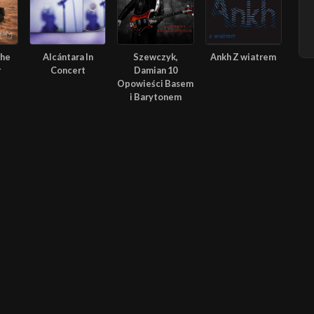
The
Alcántara In
Szewczyk,
Ankh Z wiatrem
r
Concert
Damian 10
Opowieści Basem
i Barytonem