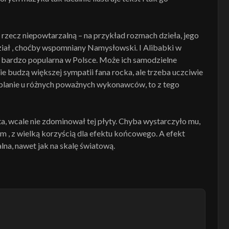
rzecz niepowtarzalną – na przykład rozmach dzieła, jego
dział , choćby wspomniany Namysłowski. I Alibabki w
 bardzo popularna w Polsce. Może ich samodzielne
ie budzą większej sympatii fana rocka, ale trzeba uczciwie
im planie u różnych poważnych wykonawców, to z tego
ta, wcale nie zdominował tej płyty. Chyba wystarczyło mu,
nym , z wielką korzyścią dla efektu końcowego. A efekt
lna, nawet jak na skalę światową.