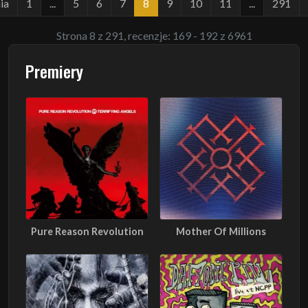
ia
1
...
5
6
7
8
9
10
11
...
291
Strona 8 z 291, recenzje: 169 - 192 z 6961
Premiery
Pure Reason Revolution
Mother Of Millions