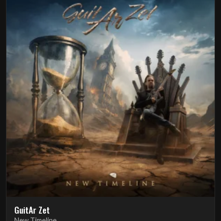
GuitAr Zet
New Timeline