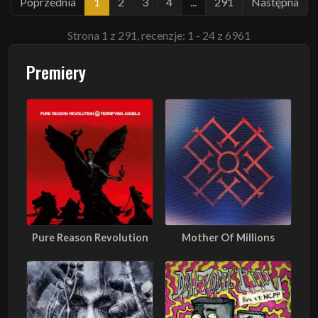
Poprzednia
1
2
3
4
...
291
Następna
Strona 1 z 291, recenzje: 1 - 24 z 6961
Premiery
Pure Reason Revolution
Mother Of Millions