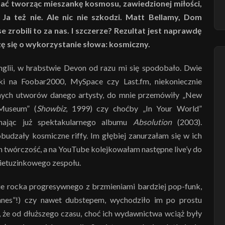
mać tworząc mieszankę kosmosu, zawiedzionej miłości,
a też nie. Ale nic nie szkodzi. Matt Bellamy, Dom
zrobili to za nas. I szczerze? Rezultat jest naprawdę
 się o wykorzystanie słowa: kosmiczny.
nglii, w hrabstwie Devon od razu mi się spodobało. Dwie
ki na Foobar2000, MySpace czy Last.fm, niekoniecznie
żnych utworów danego artysty, do mnie przemówiły „New
 Museum” (
Showbiz
, 1999) czy choćby „In Your World”
nając już spektakularnego albumu
Absolution
(2003).
budzały kosmiczne riffy. Im głębiej zanurzałam się w ich
h twórczość, a na YouTube kolejkowałam następne live’y do
nietuzinkowego zespołu.
ie rocka progresywnego z brzmieniami bardziej pop-funk,
canes”!) czy nawet dubstepem, wychodziło im po prostu
u, że od dłuższego czasu, choć ich wydawnictwa wciąż były