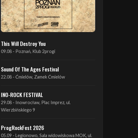
This Will Destroy You
09.08 - Poznań, Klub 2progi
Sound Of The Ages Festival
22.08 - Ćmielów, Zamek Ćmielów
INO-ROCK FESTIVAL
29.08 - Inowrocław, Plac Imprez, ul.
Wierzbińskiego 9
ProgRockFest 2026
05.09 - Legionowo, Sala widowiskowa MOK, ul.
Piłsudskiego 41
Antimatter + Sleeping Pulse