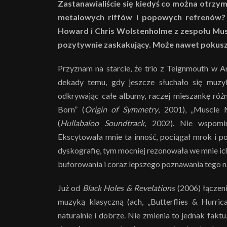
Zastanawialiście się kiedyś co można otrzy
metalowych riffów i popowych refrenów? J
Howard i Chris Wolstenholme z zespołu Muse 
pozytywnie zaskakujący. Może nawet pokuszę
Przyznam na starcie, że trio z Teignmouth w A
dekady temu, gdy jeszcze słuchało się muzy
odkrywając całe albumy, raczej mieszankę ró
Born” (
Origin of Symmetry
, 2001), „Muscle
(
Hullabaloo Soundtrack
, 2002). Nie wspomi
Ekscytowała mnie ta inność, pociągał mrok i po
dyskografię, tym mocniej rezonowała we mnie ic
buforowania i coraz lepszego poznawania tego 
Już od
Black Holes & Revelations
(2006) łączen
muzyką klasyczną (ach, „Butterflies & Hurri
naturalnie i dobrze. Nie zmienia to jednak fakt