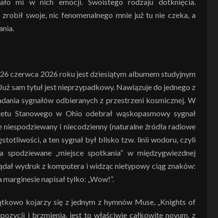
ło mi w nich emocji. Swoistego rodzaju dotknięcia.
 zrobił swoje, nic fenomenalnego mnie już tu nie czeka, a
ania.
e 26 czerwca 2026 roku jest dziesiątym albumem studyjnym
Już sam tytuł jest nieprzypadkowy. Nawiązuje do jednego z
badania sygnałów odbieranych z przestrzeni kosmicznej. W
ytetu Stanowego w Ohio odebrał wąskopasmowy sygnał
e niespodziewany i niecodzienny (naturalne źródła radiowe
otliwości, a ten sygnał był blisko tzw. linii wodoru, czyli
 spodziewane „miejsce spotkania” w międzygwiezdnej
lądał wydruk z komputera i widząc nietypowy ciąg znaków:
marginesie napisał tylko: „Wow!”.
ątkowo kojarzy się z jednym z hymnów Muse, „Knights of
ozycji i brzmienia, jest to właściwie całkowite novum, z