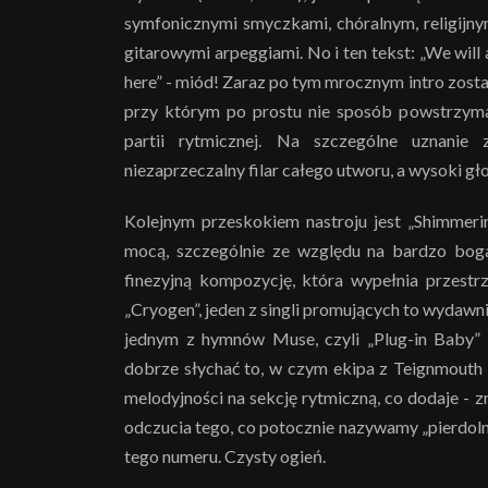
symfonicznymi smyczkami, chóralnym, religijn
gitarowymi arpeggiami. No i ten tekst: „We will a
here” - miód! Zaraz po tym mrocznym intro zost
przy którym po prostu nie sposób powstrzym
partii rytmicznej. Na szczególne uznanie
niezaprzeczalny filar całego utworu, a wysoki gł
Kolejnym przeskokiem nastroju jest „Shimmeri
mocą, szczególnie ze względu na bardzo boga
finezyjną kompozycję, która wypełnia przestrz
„Cryogen”, jeden z singli promujących to wydaw
jednym z hymnów Muse, czyli „Plug-in Baby” 
dobrze słychać to, w czym ekipa z Teignmouth 
melodyjności na sekcję rytmiczną, co dodaje - zn
odczucia tego, co potocznie nazywamy „pierdoln
tego numeru. Czysty ogień.