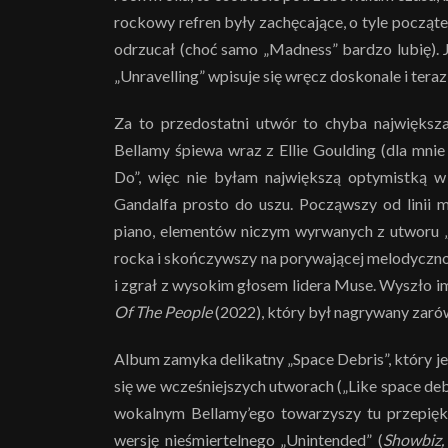
rockowy refren były zachęcające, o tyle począte
odrzucał (choć samo „Madness” bardzo lubię). 
„Unravelling” wpisuje się wręcz doskonale i tera
Za to przedostatni utwór to chyba największa
Bellamy śpiewa wraz z Ellie Goulding (dla mn
Do”, więc nie byłam największą optymistką w 
Gandalfa prosto do uszu. Począwszy od linii m
piano, elementów niczym wyrwanych z utworu „b
rocka i skończywszy na porywającej melodycznoś
i zgrał z wysokim głosem lidera Muse. Wyszło im t
Of The People
(2022), który był nagrywany zarówn
Album zamyka delikatny „Space Debris”, który je
się we wcześniejszych utworach („Like space deb
wokalnym Bellamy’ego towarzyszy tu przepięk
wersję nieśmiertelnego „Unintended” (
Showbiz