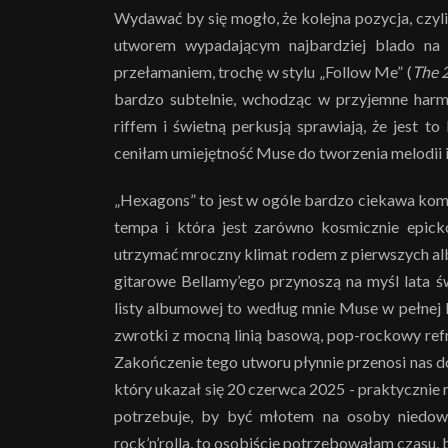
Wydawać by się mogło, że kolejna pozycja, czy
utworem wypadającym najbardziej blado na 
przełamaniem, trochę w stylu „Follow Me” (
The 
bardzo subtelnie, wchodząc w przyjemne harmo
riffem i świetną perkusją sprawiają, że jest t
ceniłam umiejętność Muse do tworzenia melodii i
„Hexagons” to jest w ogóle bardzo ciekawa komp
tempa i która jest zarówno kosmicznie epicko
utrzymać mroczny klimat rodem z pierwszych a
gitarowe Bellamy’ego przynoszą na myśl lata 
listy albumowej to według mnie Muse w pełnej kr
zwrotki z mocną linią basową, pop-rockowy refren
Zakończenie tego utworu płynnie przenosi nas do
który ukazał się 20 czerwca 2025 - praktycznie 
potrzebuje, by być młotem na osoby niedowi
rock’n’rolla, to osobiście potrzebowałam czasu, by