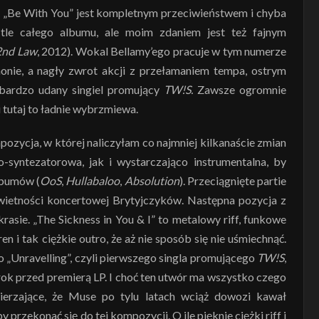
li „Be With You” jest kompletnym przeciwieństwem i chyba
tle całego albumu, ale moim zdaniem jest też fajnym
2nd Law
, 2012). Wokal Bellamy’ego pracuje w tym numerze
nie, a nagły zwrot akcji z przełamaniem tempa, ostrym
o bardzo udany singiel promujący
TW!S.
Zawsze ogromnie
 tutaj to ładnie wybrzmiewa.
ozycja, w której naliczyłam co najmniej kilkanaście zmian
-syntezatorowa, jak i wystarczająco instrumentalna, by
lbumów (
OoS
,
Hullabaloo
,
Absolution
). Przeciągnięte partie
świetności koncertowej Brytyjczyków. Następna pozycja z
asie. „The Sickness in You & I” to metalowy riff, funkowe
 i tak ciężkie outro, że aż nie sposób się nie uśmiechnąć.
 „Unravelling”, czyli pierwszego singla promującego
TW!S
,
rok przed premierą LP. I choć ten utwór ma wszystko czego
erzające, że Muse po tylu latach wciąż dowozi kawał
 przekonać się do tej kompozycji. O ile pięknie ciężki riff i