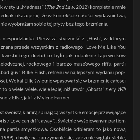
k w stylu „Madness” (
The 2nd Law
, 2012) kompletnie mnie
Jednak okazuje się, że w kontekście całości wydawnictwa,
z nie wyobrażam sobie tej płyty bez tego brzmienia.
 niespodzianka. Pierwsza styczność z „Hush”, w którym
ie znana przede wszystkim z radiowego „Love Me Like You
kwestii tego duetu) to było jak odpalenie fajerwerków
elodycznej, rockowego i bardzo muse’owego riffu, partii
ad guy” Billie Eilish, refrenu w najlepszym wydaniu pop-
ci. Wokal Ellie świetnie wpasował się w brzmienie całości
o o wiele, wiele, wiele lepiej, niż utwór „Ghosts” z ery
Will
o z Elise, jak i z Mylène Farmer.
st swoistą klamrą spinającą wszystkie emocje przewijające
ris / Love can drift away”). Świetnie wyśpiewanym partiom
na partia smyczkowa. Osobiście odbieram to jako nową
,
1999), chwilę na zatrzymanie się, zajrzenie wgłąb siebie,