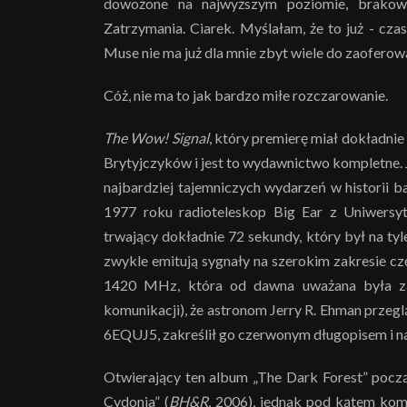
dowożone na najwyższym poziomie, brakowa
Zatrzymania. Ciarek. Myślałam, że to już - czas
Muse nie ma już dla mnie zbyt wiele do zaoferow
Cóż, nie ma to jak bardzo miłe rozczarowanie.
The Wow! Signal
, który premierę miał dokładni
Brytyjczyków i jest to wydawnictwo kompletne. 
najbardziej tajemniczych wydarzeń w historii 
1977 roku radioteleskop Big Ear z Uniwers
trwający dokładnie 72 sekundy, który był na tyl
zwykle emitują sygnały na szerokim zakresie częst
1420 MHz, która od dawna uważana była za
komunikacji), że astronom Jerry R. Ehman przeg
6EQUJ5, zakreślił go czerwonym długopisem i na 
Otwierający ten album „The Dark Forest” pocz
Cydonia” (
BH&R
, 2006), jednak pod kątem komp