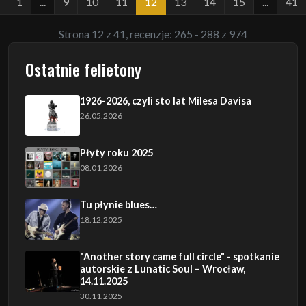
1
...
9
10
11
12
13
14
15
...
41
Strona 12 z 41, recenzje: 265 - 288 z 974
Ostatnie felietony
1926-2026, czyli sto lat Milesa Davisa
26.05.2026
Płyty roku 2025
08.01.2026
Tu płynie blues…
18.12.2025
"Another story came full circle" - spotkanie
autorskie z Lunatic Soul – Wrocław,
14.11.2025
30.11.2025