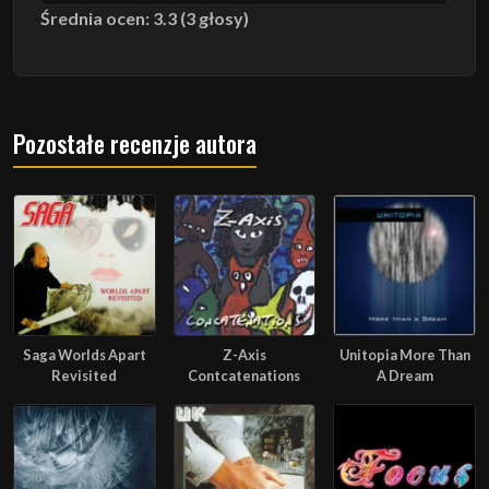
Średnia ocen: 3.3 (3 głosy)
Pozostałe recenzje autora
Saga Worlds Apart
Z-Axis
Unitopia More Than
Revisited
Contcatenations
A Dream