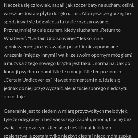
Naczeka się człowiek, napali, jak szczerbaty na suchary, oślini,
wreszcie dostaje płytę do ręki i… nic. Albo jeszcze gorzej, bo
spodziewał się bógwico, a tu takie rozczarowanie.
Przynajmniej tak się czułem, kiedy słuchałem „Return to
Whatever”. "Certain Undiscoveries" lekko mnie
sponiewierało, pozostawiając po sobie niezapomniane
wrażenia (między innymi i walki ze swoim opornym mózgiem),
a muzyka z tego nowego krążka jest taka… normalna. Jak po
kuracji psychotropami. Nie te emocje. Nie ten poziom co
„Certain Undicoveries”. Nawet momentami nie. Idzie się
jednak do niej przyzwyczaić, ale uczucie sporego niedosytu
pozostaje.
Generalnie jest to siedem w miarę przyzwoitych melodyjek,
tyle że odegranych bez większego zapału, emocji, trochę bez
życia. I nic poza tym. Uleciał gdzieś klimat lekkiego
szaleństwa, a została tylko niezbyt ciepła i nieco mdła zupka,