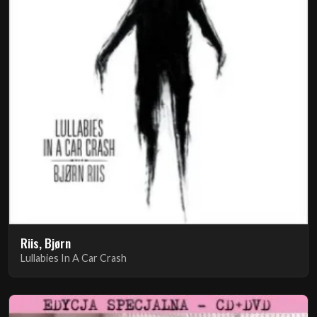
Riis, Bjørn
Lullabies In A Car Crash