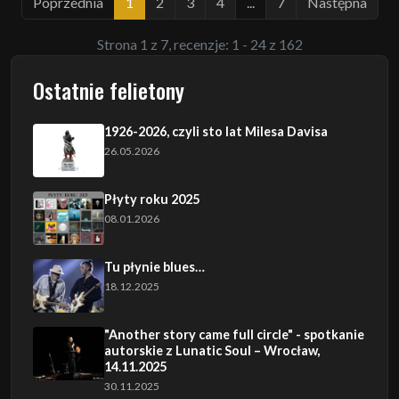
Poprzednia
1
2
3
4
...
7
Następna
Strona 1 z 7, recenzje: 1 - 24 z 162
Ostatnie felietony
1926-2026, czyli sto lat Milesa Davisa
26.05.2026
Płyty roku 2025
08.01.2026
Tu płynie blues…
18.12.2025
"Another story came full circle" - spotkanie
autorskie z Lunatic Soul – Wrocław,
14.11.2025
30.11.2025