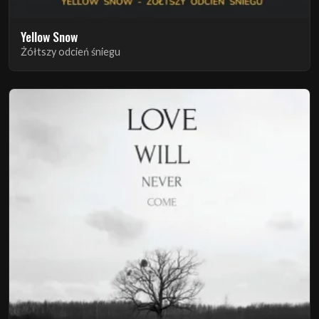
Yellow Snow
Żółtszy odcień śniegu