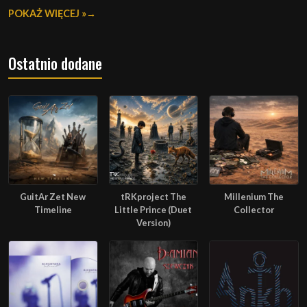
POKAŻ WIĘCEJ »
Ostatnio dodane
GuitAr Zet New
tRKproject The
Millenium The
Timeline
Little Prince (Duet
Collector
Version)