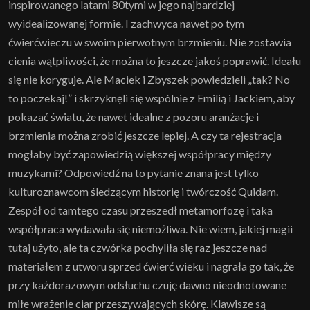
inspirowanego latami 80tymi w jego najbardziej
wyidealizowanej formie. I zachwyca nawet po tym
ćwierćwieczu w swoim pierwotnym brzmieniu. Nie zostawia
cienia wątpliwości, że można to jeszcze jakoś poprawić. Ideału
się nie koryguje. Ale Maciek i Zbyszek powiedzieli „tak? No
to poczekaj!” i skrzyknęli się wspólnie z Emilią i Jackiem, aby
pokazać światu, że nawet idealne z pozoru aranżacje i
brzmienia można zrobić jeszcze lepiej. A czy ta rejestracja
mogłaby być zapowiedzią większej współpracy między
muzykami? Odpowiedź na to pytanie znana jest tylko
kulturoznawcom śledzącym historię i twórczość Quidam.
Zespół od tamtego czasu przeszedł metamorfozę i taka
współpraca wydawała się niemożliwa. Nie wiem, jakiej magii
tutaj użyto, ale ta czwórka pochyliła się raz jeszcze nad
materiałem z utworu sprzed ćwierć wieku i nagrała go tak, że
przy każdorazowym odsłuchu czuję dawno nieodnotowane
miłe wrażenie ciar przeszywających skórę. Klawisze są