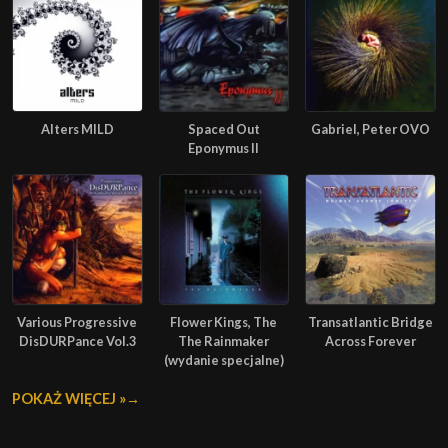
Alters MILD
Spaced Out
Gabriel, Peter OVO
Eponymus II
Various Progressive
Flower Kings, The
Transatlantic Bridge
DisDURPance Vol.3
The Rainmaker
Across Forever
(wydanie specjalne)
POKAŻ WIĘCEJ »