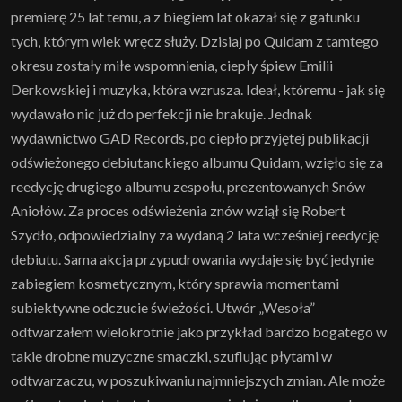
premierę 25 lat temu, a z biegiem lat okazał się z gatunku
tych, którym wiek wręcz służy. Dzisiaj po Quidam z tamtego
okresu zostały miłe wspomnienia, ciepły śpiew Emilii
Derkowskiej i muzyka, która wzrusza. Ideał, któremu - jak się
wydawało nic już do perfekcji nie brakuje. Jednak
wydawnictwo GAD Records, po ciepło przyjętej publikacji
odświeżonego debiutanckiego albumu Quidam, wzięło się za
reedycję drugiego albumu zespołu, prezentowanych Snów
Aniołów. Za proces odświeżenia znów wziął się Robert
Szydło, odpowiedzialny za wydaną 2 lata wcześniej reedycję
debiutu. Sama akcja przypudrowania wydaje się być jedynie
zabiegiem kosmetycznym, który sprawia momentami
subiektywne odczucie świeżości. Utwór „Wesoła”
odtwarzałem wielokrotnie jako przykład bardzo bogatego w
takie drobne muzyczne smaczki, szuflując płytami w
odtwarzaczu, w poszukiwaniu najmniejszych zmian. Ale może