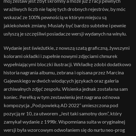
mój zestaw jest zbyt skromny a może już z racji pewnych
wrażliwych liczb nie łapię tych drobnych rejestrów, by móc
wskazać ze 100% pewnością w którym miejscu są
jakiekolwiek zmiany. Musiały być bardzo subtelne i pewnie
usłyszą je szczęśliwi posiadacze wersji wydanych na winylu.
Wydanie jest świeżutkie, z nowszą szatą graficzną, żywszymi
kolorami okładki i zupełnie nowymi zdjęciami chmurek
wypełniającymi bloczki ilustracji. Wkładkę zdobi dodatkowo
historia nagrania albumu, zebrana i opisana przez Marcina
Gajewskiego w dwóch wiodących językach oraz galeria
archiwalnych zdjęć zespołu. Wisienka jednak została na sam
koniec. Perełką w tym zestawieniu jest nagrana od nowa
kompozycja „Pod powieką AD 2022” umieszczona pod
pozycją nr 10, za utworem „Jest taki samotny dom”, który
zamykał wydanie z 1998r. Wspomniana suita w oryginalnej
wersji była wzorcowym odwołaniem się do nurtu neo-prog