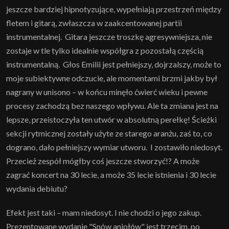
jeszcze bardziej hipnotyzujące, wypełniają przestrzeń między
fletem i gitarą, zwłaszcza w zaakcentowanej partii
instrumentalnej. Gitara jeszcze troszkę agresywniejsza, nie
zostaje w tle tylko idealnie współgra z pozostałą częścią
instrumentalną. Głos Emilii jest pełniejszy, dojrzalszy, może to
moje subiektywne odczucie, ale momentami brzmi jakby był
nagrany w unisono – w końcu minęło ćwierć wieku i pewne
procesy zachodzą bez naszego wpływu. Ale ta zmiana jest na
lepsze, przeistoczyła ten utwór w absolutną perełkę! Ścieżki
sekcji rytmicznej zostały użyte ze starego aranżu, zaś to, co
dograno, dało pełniejszy wymiar utworu. I zostawiło niedosyt.
Przecież zespół mógłby coś jeszcze stworzyć!? A może
zagrać koncert na 30 lecie, a może 35 lecie istnienia i 30 lecie
wydania debiutu?
Efekt jest taki – mam niedosyt. I nie chodzi o jego zakup.
Prezentowane wydanie "Snów aniołów" jest trzecim, po