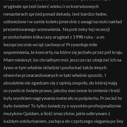
oryginale sprzed ćwierć wieku i rockserwisowych
remasterach sprzed ponad dekady. Jest bardzo ładne,
odświeżone i w sumie kolekcjonerskie z uwagi na niski nakład
prezentowanego wznowienia. Na potrzeby tej recenzji
przesłuchałem kilka razy oryginał z 1998 roku - a on
bezsprzecznie wciąż zachwyca! Przywołuje mile
wspomnienia, te koncerty, na które się jechało przez pół kraju.
Mam niedosyt, bo chciałbym móc jeszcze raz obejrzeć ich na
żywo w tym właśnie składzie i posłuchać także innych
utworów przearanżowanych w taki właśnie sposób. I
absolutnie nie zgadzam się z opinią zespołu, do której mają
oczywiście święte prawo, jakoby ówczesne brzmienie i treść
były wynikiem nagrywania materału w pośpiechu. Przecież to
było świetne! To tylko świadczy o wysokim profesjonalizmie
muzyków Quidam, a ilość smaczków, jakie odkrywam z
każdym odsłuchaniem, zachęca do częstszego sięgania po Sny