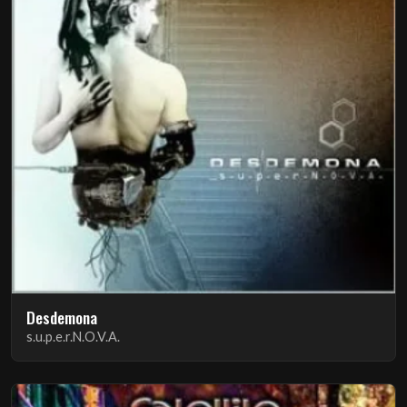
Desdemona
s.u.p.e.r.N.O.V.A.