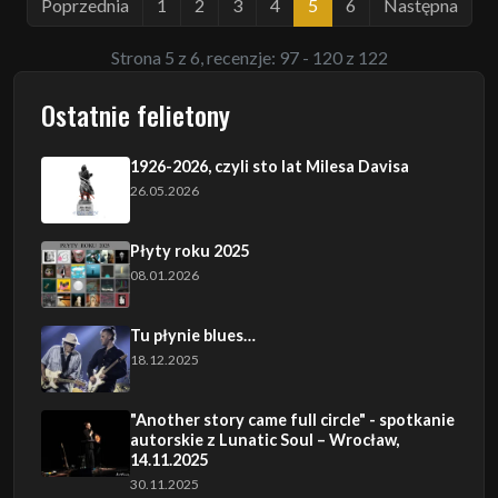
Poprzednia
1
2
3
4
5
6
Następna
Strona 5 z 6, recenzje: 97 - 120 z 122
Ostatnie felietony
1926-2026, czyli sto lat Milesa Davisa
26.05.2026
Płyty roku 2025
08.01.2026
Tu płynie blues…
18.12.2025
"Another story came full circle" - spotkanie
autorskie z Lunatic Soul – Wrocław,
14.11.2025
30.11.2025