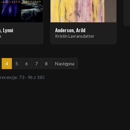
, Lynni
Andersen, Arild
a
Kristin Lavransdatter
4
5
6
7
8
Następna
 recenzje: 73 - 96 z 185