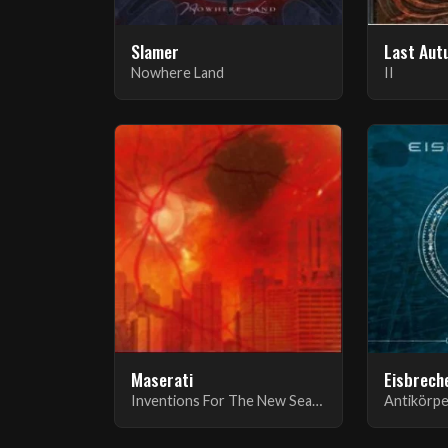
Slamer
Last Aut
Nowhere Land
II
Maserati
Eisbrech
Inventions For The New Season
Antikörper