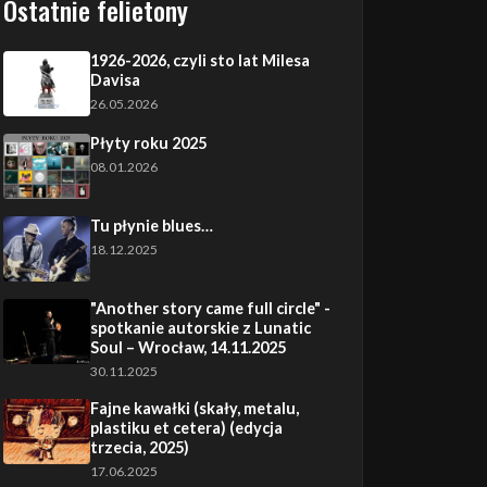
Ostatnie felietony
1926-2026, czyli sto lat Milesa
Davisa
26.05.2026
Płyty roku 2025
08.01.2026
Tu płynie blues…
18.12.2025
"Another story came full circle" -
spotkanie autorskie z Lunatic
Soul – Wrocław, 14.11.2025
30.11.2025
Fajne kawałki (skały, metalu,
plastiku et cetera) (edycja
trzecia, 2025)
17.06.2025