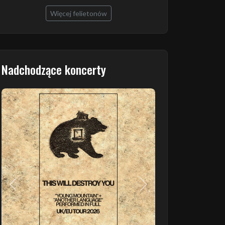
Więcej felietonów
Nadchodzące koncerty
Poprzedni
Następny