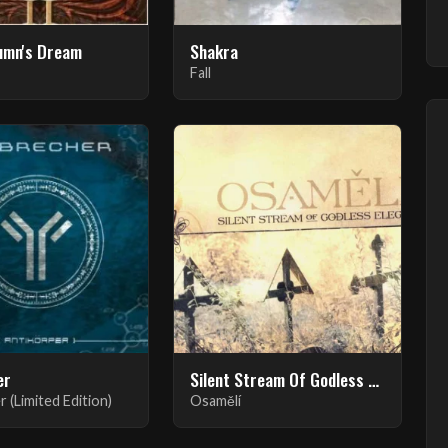
umn's Dream
Shakra
Fall
er
Silent Stream Of Godless Elegy
 (Limited Edition)
Osamělí