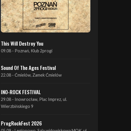
This Will Destroy You
09.08 - Poznań, Klub 2progi
Sound Of The Ages Festival
22.08 - Ćmielów, Zamek Ćmielów
INO-ROCK FESTIVAL
29.08 - Inowrocław, Plac Imprez, ul.
Wierzbińskiego 9
ProgRockFest 2026
05.09 - Legionowo, Sala widowiskowa MOK, ul.
Piłsudskiego 41