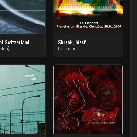
t Switzerland
Skrzek, Józef
yden]
La Tempete