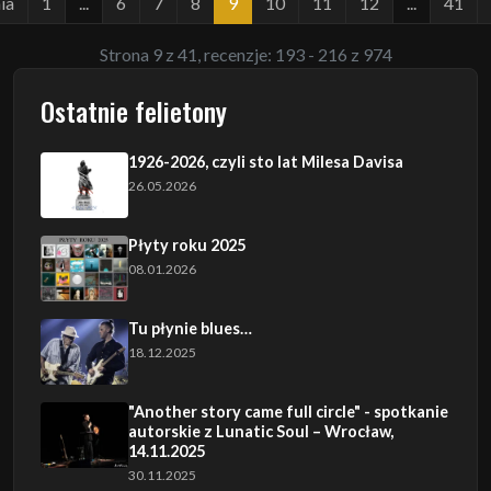
ia
1
...
6
7
8
9
10
11
12
...
41
Strona 9 z 41, recenzje: 193 - 216 z 974
Ostatnie felietony
1926-2026, czyli sto lat Milesa Davisa
26.05.2026
Płyty roku 2025
08.01.2026
Tu płynie blues…
18.12.2025
"Another story came full circle" - spotkanie
autorskie z Lunatic Soul – Wrocław,
14.11.2025
30.11.2025