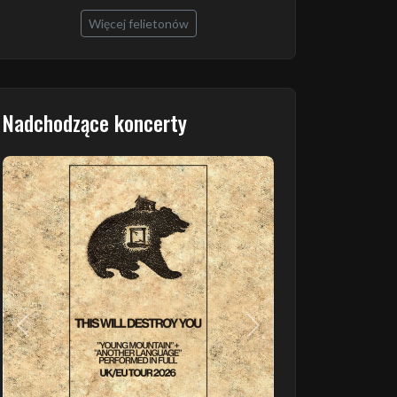
Więcej felietonów
Nadchodzące koncerty
Poprzedni
Następny