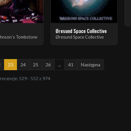
Øresund Space Collective
ohnson`s Tombstone
Øresund Space Collective
2
23
24
25
26
...
41
Następna
 recenzje: 529 - 552 z 974