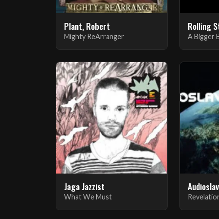
Plant, Robert
Rolling S
Mighty ReArranger
A Bigger 
Jaga Jazzist
Audiosla
What We Must
Revelatio