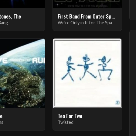
tones, The
First Band From Outer Space
Bang
We’re Only in It for The Spacerock
ve
Tea For Two
ns
Twisted