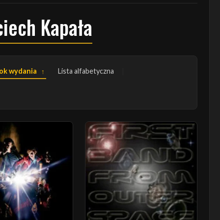
ciech Kapała
ok wydania
Lista alfabetyczna