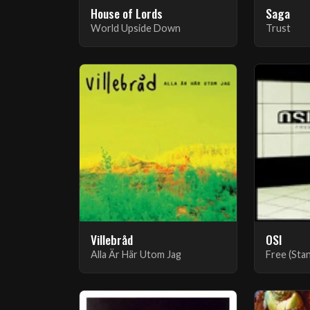
House of Lords
Saga
World Upside Down
Trust
Villebråd
OSI
Alla Är Här Utom Jag
Free (Sta