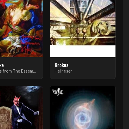
oke
Krokus
Hossannas from The Basements of Hell
Hellraiser