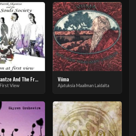
Patrik Skantze And The Free Soul Society
Viima
 First View
Ajatuksia Maailman Laidalta