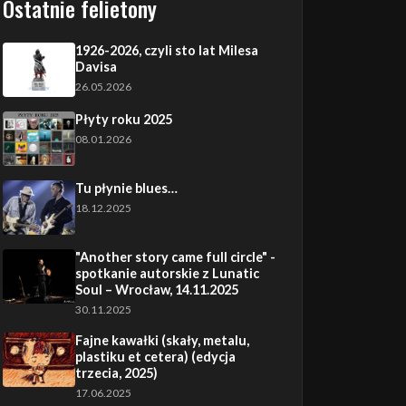
Ostatnie felietony
1926-2026, czyli sto lat Milesa
Davisa
26.05.2026
Płyty roku 2025
08.01.2026
Tu płynie blues…
18.12.2025
"Another story came full circle" -
spotkanie autorskie z Lunatic
Soul – Wrocław, 14.11.2025
30.11.2025
Fajne kawałki (skały, metalu,
plastiku et cetera) (edycja
trzecia, 2025)
17.06.2025