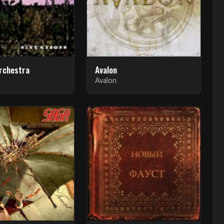
rchestra
Avalon
s
Avalon