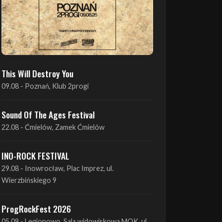
This Will Destroy You
09.08 - Poznań, Klub 2progi
Sound Of The Ages Festival
22.08 - Ćmielów, Zamek Ćmielów
INO-ROCK FESTIVAL
29.08 - Inowrocław, Plac Imprez, ul.
Wierzbińskiego 9
ProgRockFest 2026
05.09 - Legionowo, Sala widowiskowa MOK, ul.
Piłsudskiego 41