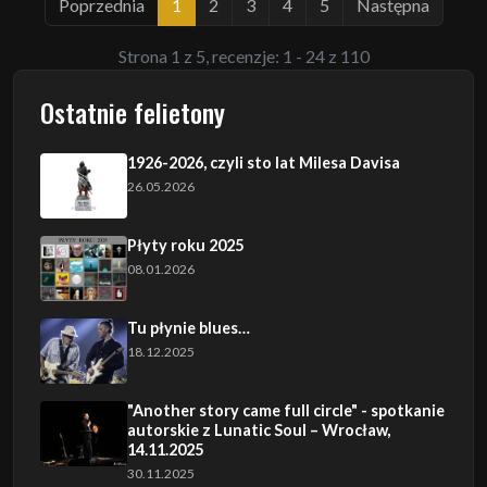
Poprzednia
1
2
3
4
5
Następna
Strona 1 z 5, recenzje: 1 - 24 z 110
Ostatnie felietony
1926-2026, czyli sto lat Milesa Davisa
26.05.2026
Płyty roku 2025
08.01.2026
Tu płynie blues…
18.12.2025
"Another story came full circle" - spotkanie
autorskie z Lunatic Soul – Wrocław,
14.11.2025
30.11.2025