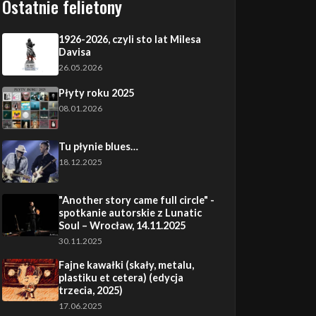
Ostatnie felietony
1926-2026, czyli sto lat Milesa
Davisa
26.05.2026
Płyty roku 2025
08.01.2026
Tu płynie blues…
18.12.2025
"Another story came full circle" -
spotkanie autorskie z Lunatic
Soul – Wrocław, 14.11.2025
30.11.2025
Fajne kawałki (skały, metalu,
plastiku et cetera) (edycja
trzecia, 2025)
17.06.2025