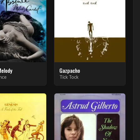
Melody
Gazpacho
nce
Tick Tock