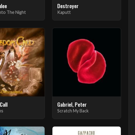
ulee
Destroyer
Into The Night
Kaputt
Call
Gabriel, Peter
ns
Scratch My Back