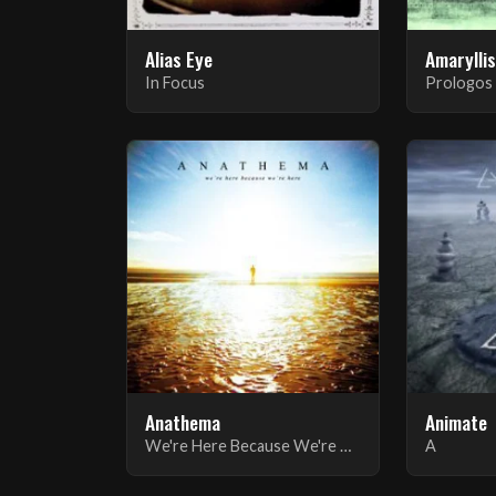
Alias Eye
Amarylli
In Focus
Prologos
Anathema
Animate
We're Here Because We're Here
A