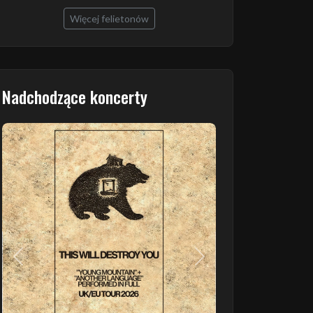
Więcej felietonów
Nadchodzące koncerty
Poprzedni
Następny