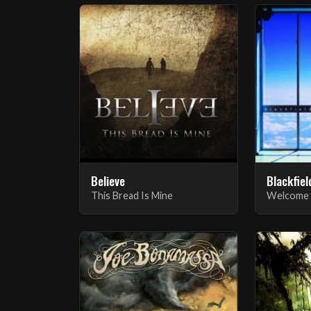
Believe
Blackfiel
This Bread Is Mine
Welcome 