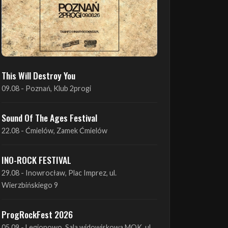
This Will Destroy You
09.08 - Poznań, Klub 2progi
Sound Of The Ages Festival
22.08 - Ćmielów, Zamek Ćmielów
INO-ROCK FESTIVAL
29.08 - Inowrocław, Plac Imprez, ul.
Wierzbińskiego 9
ProgRockFest 2026
05.09 - Legionowo, Sala widowiskowa MOK, ul.
Piłsudskiego 41