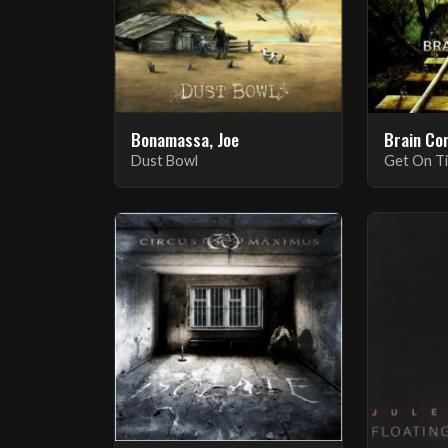
Bonamassa, Joe
Brain Co
Dust Bowl
Get On T