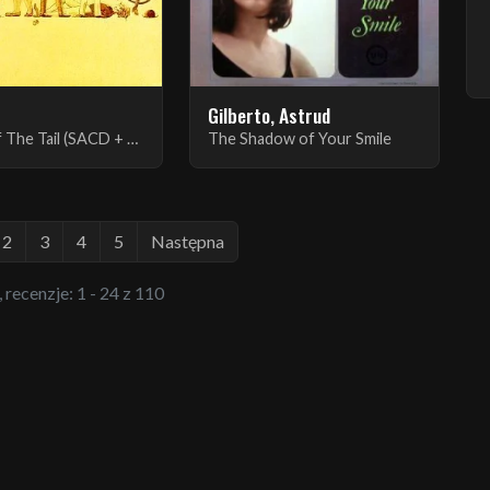
Gilberto, Astrud
A Trick Of The Tail (SACD + DVD Remastered Edition)
The Shadow of Your Smile
2
3
4
5
Następna
, recenzje: 1 - 24 z 110