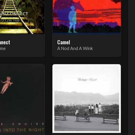
nnect
Camel
ime
A Nod And A Wink