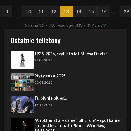
1
...
10
11
12
13
14
15
16
...
29
Strona 13 z 29, recenzje: 289 - 312 z 677
Ostatnie felietony
1926-2026, czyli sto lat Milesa Davisa
26.05.2026
Płyty roku 2025
08.01.2026
Tu płynie blues…
18.12.2025
"Another story came full circle" - spotkanie
autorskie z Lunatic Soul – Wrocław,
14.11.2025