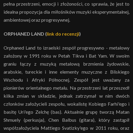
pełna przestrzeni, emocji i złożoności, co sprawia, że jest to
idealna propozycja dla miłośników muzyki eksperymentalnej,
ambientowej oraz progresywnej.
ORPHANED LAND (
link do recenzji
)
Orphaned Land to izraelski zespół progresywno - metalowy
założony w 1991 roku w Petah Tikva i Bat Yam. W swoim
graniu łączy z muzyką metalową brzmienia żydowskie,
arabskie, tureckie i inne elementy muzyczne z Bliskiego
Wschodu i Afryki Północnej. Zespół jest uważany za
pionierów orientalnego metalu. Na przestrzeni lat przeszedł
kilka zmian w składzie, jednak zatrzymał w nim dwóch
członków założycieli zespołu, wokalistę Kobiego Farhi'ego i
basitę Uri'ego Zelchę (bas). Aktualnie grupę tworzą Matan
Shmuely (perkusja), Chen Balbus (gitara), który zastąpił
współzałożyciela Mattiego Svatizky'ego w 2011 roku, oraz