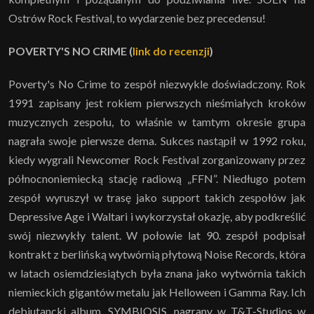
Ostrów Rock Festival, to wydarzenie bez precedensu!
POVERTY'S NO CRIME
(
link do recenzji
)
Poverty's No Crime to zespół niezwykle doświadczony. Rok
1991 zapisany jest rokiem pierwszych nieśmiałych kroków
muzycznych zespołu, to właśnie w tamtym okresie grupa
nagrała swoje pierwsze dema. Sukces nastąpił w 1992 roku,
kiedy wygrali Newcomer Rock Festival zorganizowany przez
północnoniemiecką stację radiową „FFN”. Niedługo potem
zespół wyruszył w trasę jako support takich zespołów jak
Depressive Age i Waltari i wykorzystał okazję, aby podkreślić
swój niezwykły talent. W połowie lat 90. zespół podpisał
kontrakt z berlińską wytwórnią płytową Noise Records, która
w latach osiemdziesiątych była znana jako wytwórnia takich
niemieckich gigantów metalu jak Helloween i Gamma Ray. Ich
debiutancki album, SYMBIOSIS, nagrany w T&T-Studios w