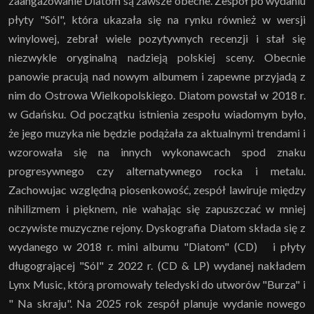
zaangażowanie Diatom są zawsze obecne. Zespół po wydaniu
płyty "Sól", która ukazała się na rynku również w wersji
winylowej, zebrał wiele pozytywnych recenzji i stał się
niezwykle oryginalną nadzieją polskiej sceny. Obecnie
panowie pracują nad nowym albumem i zapewne przyjadą z
nim do Ostrowa Wielkopolskiego. Diatom powstał w 2018 r.
w Gdańsku. Od początku istnienia zespołu wiadomym było,
że jego muzyka nie będzie podążała za aktualnymi trendami i
wzorowała się na innych wykonawcach spod znaku
progresywnego czy alternatywnego rocka i metalu.
Zachowujac względną piosenkowość, zespół lawiruje między
nihilizmem i pięknem, nie wahając się zapuszczać w mniej
oczywiste muzyczne rejony. Dyskografia Diatom składa się z
wydanego w 2018 r. mini albumu "Diatom" (CD) i płyty
długogrającej "Sól" z 2022 r. (CD & LP) wydanej nakładem
Lynx Music, którą promowały teledyski do utworów "Burza" i
" Na skraju". Na 2025 rok zespół planuje wydanie nowego