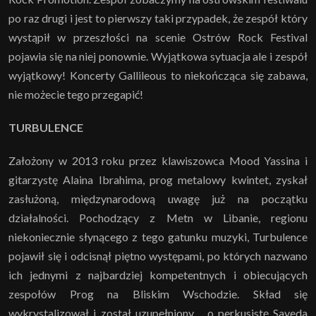
po raz drugi i jest to pierwszy taki przypadek, że zespół który
wystąpił w przeszłości na scenie Ostrów Rock Festival
pojawia się na niej ponownie. Wyjątkowa sytuacja ale i zespół
wyjątkowy! Koncerty Gallileous to niekończąca się zabawa,
nie możecie tego przegapić!
TURBULENCE
Założony w 2013 roku przez klawiszowca Mood Yassina i
gitarzystę Alaina Ibrahima, prog metalowy kwintet, zyskał
zasłużoną, międzynarodową uwagę już na początku
działalności. Pochodzący z Metn w Libanie, regionu
niekoniecznie słynącego z tego gatunku muzyki, Turbulence
pojawił się i odcisnął piętno występami, po których nazwano
ich jednymi z najbardziej kompetentnych i obiecujących
zespołów Prog na Bliskim Wschodzie. Skład się
wykrystalizował i został uzupełniony o perkusistę Sayeda