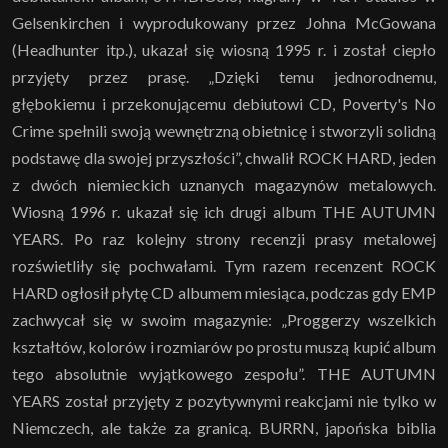
Gelsenkirchen i wyprodukowany przez Johna McGowana
(Headhunter itp.), ukazał się wiosną 1995 r. i został ciepło
przyjęty przez prasę. „Dzięki temu jednorodnemu,
głębokiemu i przekonującemu debiutowi CD, Poverty's No
Crime spełnili swoją wewnętrzną obietnicę i stworzyli solidną
podstawę dla swojej przyszłości”, chwalił ROCK HARD, jeden
z dwóch niemieckich uznanych magazynów metalowych.
Wiosną 1996 r. ukazał się ich drugi album THE AUTUMN
YEARS. Po raz kolejny strony recenzji prasy metalowej
rozświetliły się pochwałami. Tym razem recenzent ROCK
HARD ogłosił płytę CD albumem miesiąca, podczas gdy EMP
zachwycał się w swoim magazynie: „Proggerzy wszelkich
kształtów, kolorów i rozmiarów po prostu muszą kupić album
tego absolutnie wyjątkowego zespołu”. THE AUTUMN
YEARS został przyjęty z pozytywnymi reakcjami nie tylko w
Niemczech, ale także za granicą. BURRN, japońska biblia