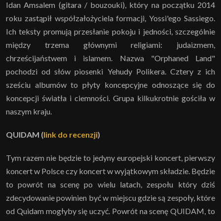
Idan Amsalem (gitara / bouzouki), który na początku 2014
roku zastąpił współzałożyciela formacji, Yossi'ego Sassiego.
Ich teksty promują przesłanie pokoju i jedności, szczególnie
między trzema głównymi religiami: judaizmem,
chrześcijaństwem i islamem. Nazwa "Orphaned Land"
pochodzi od słów piosenki Yehudy Polikera. Cztery z ich
sześciu albumów to płyty koncepcyjne odnoszące się do
koncepcji światła i ciemności. Grupa kilkukrotnie gościła w
naszym kraju.
QUIDAM
(
link do recenzji
)
Tym razem nie będzie to jedyny europejski koncert, pierwszy
koncert w Polsce czy koncert w wyjątkowym składzie. Będzie
to powrót na scenę po wielu latach, zespołu który dziś
zdecydowanie powinien być w miejscu gdzie są zespoły, które
od Quidam mogłyby się uczyć. Powrót na scenę QUIDAM, to