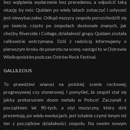
bez wątpienia wydarzenie bez precedensu, a odpuścić taką
okazję by móc Quidam po wielu latach zobaczyć i usłyszeć
jest niewybaczalne. Odkąd muzycy zespołu porozchodzili się
po świecie, często po zespołach doskonale znanych, jak
choćby Riverside i Collage, działalność grupy Quidam została
całkowicie wstrzymana. Dziś z radością informujemy o
pierwszym kroku do powrotu na scenę, nastąpi to w Ostrowie
Wielkopolskim podczas Ostrów Rock Festival.
GALLILEOUS
To prawdziwi wiarusi na polskiej scenie rockowej,
progresywnej czy stonerowej. I pomyśleć, że zespół stał się
jakby prekursorem doom metalu w Polsce! Zaczynali z
początkiem lat 90-tych, a styl muzyczny, który dziś
prezentują, po wielu ewolucjach, jest totalnie czymś innym niż
ten z początków działalności zespołu. Na swoim nowym