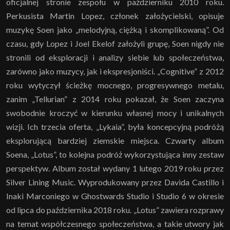
oficjalnej stronie zespołu w październiku 2010 roku.
Perkusista Martin Lopez, członek założycielski, opisuje
muzykę Soen jako „melodyjną, ciężką i skomplikowaną”. Od
czasu, gdy Lopez i Joel Ekelof założyli grupę, Soen nigdy nie
stronili od eksploracji i analizy siebie lub społeczeństwa,
zarówno jako muzycy, jak i ekspresjoniści. „Cognitive” z 2012
roku wytyczył ścieżkę mocnego, progresywnego metalu,
zanim „Tellurian” z 2014 roku pokazał, że Soen zaczyna
swobodnie kroczyć w kierunku własnej mocy i unikalnych
wizji. Ich trzecia oferta, „Lykaia”, była koncepcyjną podróżą
eksplorującą bardziej ziemskie miejsca. Czwarty album
Soena, „Lotus”, to kolejna podróż wykorzystująca inny zestaw
perspektyw. Album został wydany 1 lutego 2019 roku przez
Silver Lining Music. Wyprodukowany przez Davida Castillo i
Inaki Marconiego w Ghostwards Studio i Studio 6 w okresie
od lipca do października 2018 roku. „Lotus” zawiera rozprawy
na temat współczesnego społeczeństwa, a takie utwory jak