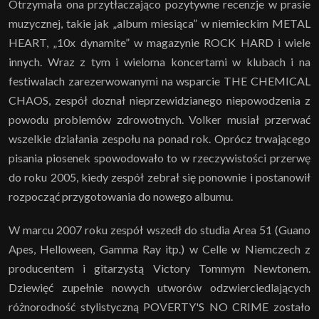
Otrzymała ona przytłaczająco pozytywne recenzje w prasie
muzycznej, takie jak „album miesiąca” w niemieckim METAL
HEART, „10x dynamite” w magazynie ROCK HARD i wiele
innych. Wraz z tym i wieloma koncertami w klubach i na
festiwalach zarezerwowanymi na wsparcie THE CHEMICAL
CHAOS, zespół doznał nieprzewidzianego niepowodzenia z
powodu problemów zdrowotnych. Volker musiał przerwać
wszelkie działania zespołu na ponad rok. Oprócz trwającego
pisania piosenek spowodowało to w rzeczywistości przerwę
do roku 2005, kiedy zespół zebrał się ponownie i postanowił
rozpocząć przygotowania do nowego albumu.
W marcu 2007 roku zespół wszedł do studia Area 51 (Guano
Apes, Helloween, Gamma Ray itp.) w Celle w Niemczech z
producentem i gitarzystą Victory Tommym Newtonem.
Dziewięć zupełnie nowych utworów odzwierciedlających
różnorodność stylistyczną POVERTY'S NO CRIME zostało