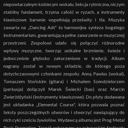
niepowtarzalnym kobiecym wokalu. Sekcja rytmiczna, niczym
stabilny fundament, trzyma całość w ryzach, a instrumenty
klawiszowe barwnie wypełniają prześwity i tła. Muzyka
zawarta na „Dancing Ash" to harmonijna synteza bogatego
instrumentarium, gwarantująca pełne zanurzenie w muzycznej
przestrzeni. Zespołowi udało się połączyć różnorodne
wpływy muzyczne, tworząc unikalne brzmienie, świeże i
jednocześnie głęboko zakorzenione w tradycji. Album
nagrany został w nowym składzie, do którego poza
dotychczasowymi członkami zespołu: Anną Pawlus (wokal),
Tomaszem Stońskim (gitara) i Michałem Szendzielorzem
(perkusja) dołączyli Marek Świecki (bas) oraz Marcin
Zwierżdżyński (instrumenty klawiszowe). Do płyty dodawana
jest układanka „Elemental Course", która pozwala poznać
teksty poszczególnych utworów i stworzyć nawiązujący do
nich cykl sześciu żywiołów. Wydawcą albumu jest Prog Metal
Rock Promotion. Zespół zobaczymy na ostrowskim festiwalu