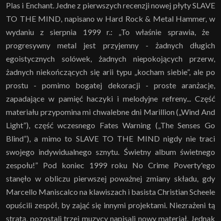
Plas i Enchant. Jedne z pierwszych recenzji nowej płyty SLAVE
TO THE MIND, napisano w Hard Rock & Metal Hammer, w
wydaniu z sierpnia 1999 r.: „To właśnie sprawia, że ​​
progresywny metal jest przyjemny - żadnych długich
egoistycznych solówek, żadnych niepokojących przerw,
żadnych niekończących się arii typu „kocham siebie”, ale po
prostu - pomimo bogatej dekoracji - proste aranżacje,
zapadające w pamięć haczyki i melodyjne refreny... Część
materiału przypomina mi chwalebne dni Marillion („Wind And
Light”), część wczesnego Fates Warning („The Senses Go
Blind”), a mimo to SLAVE TO THE MIND nigdy nie traci
swojego indywidualnego sznytu. Świetny album świetnego
zespołu!” Pod koniec 1999 roku No Crime Poverty'ego
stanęło w obliczu pierwszej poważnej zmiany składu, gdy
Marcello Maniscalco na klawiszach i basista Christian Scheele
opuścili zespół, by zająć się innymi projektami. Niezrażeni tą
stratą, pozostali trzej muzycy napisali nowy materiał. Jednak