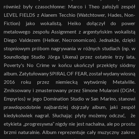
również były czasochłonne: Marco i Theo założyli zespół
LEVEL FIELDS z Alanem Tecchio (Watchtower, Hades, Non-
Fiction) jako wokalistą. Heiko dołączył do power
metalowego zespołu Assignment z argentyńskim wokalistą
Diego Valdezem (Helker, Necronomicon). Jednakże, dzięki
stopniowym próbom nagrywania w różnych studiach (np. w
Soundlodge Studio Jörga Ukena) przez ostatnie trzy lata,
Poverty's No Crime w końcu ukończył przeklęty siódmy
album. Zatytułowany SPIRAL OF FEAR, został wydany wiosną
2016 roku przez niemiecką wytwórnię Metalville.
Zmiksowany i zmasterowany przez Simone Mularoni (DGM,
Empyrios) w jego Domination Studio w San Marino, stanowi
prawdopodobnie najbardziej dojrzały album, jaki zespół
kiedykolwiek nagrał. Słuchając płyty możemy odczuć, że
etykieta „progresywna” nigdy nie jest nachalna, ale po prostu
brzmi naturalnie. Album reprezentuje cały muzyczny zakres