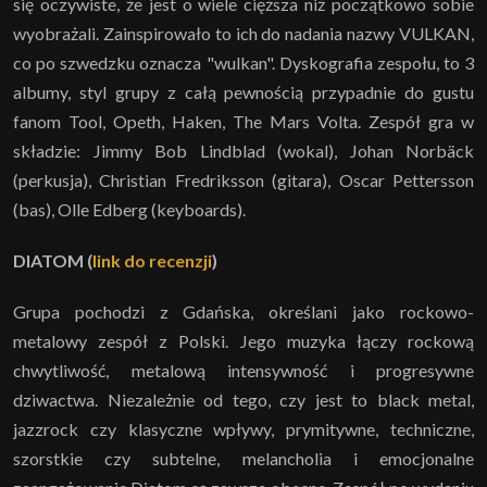
się oczywiste, że jest o wiele cięższa niż początkowo sobie
wyobrażali. Zainspirowało to ich do nadania nazwy VULKAN,
co po szwedzku oznacza "wulkan". Dyskografia zespołu, to 3
albumy, styl grupy z całą pewnością przypadnie do gustu
fanom Tool, Opeth, Haken, The Mars Volta. Zespół gra w
składzie: Jimmy Bob Lindblad (wokal), Johan Norbäck
(perkusja), Christian Fredriksson (gitara), Oscar Pettersson
(bas), Olle Edberg (keyboards).
DIATOM (
link do recenzji
)
Grupa pochodzi z Gdańska, określani jako rockowo-
metalowy zespół z Polski. Jego muzyka łączy rockową
chwytliwość, metalową intensywność i progresywne
dziwactwa. Niezależnie od tego, czy jest to black metal,
jazzrock czy klasyczne wpływy, prymitywne, techniczne,
szorstkie czy subtelne, melancholia i emocjonalne