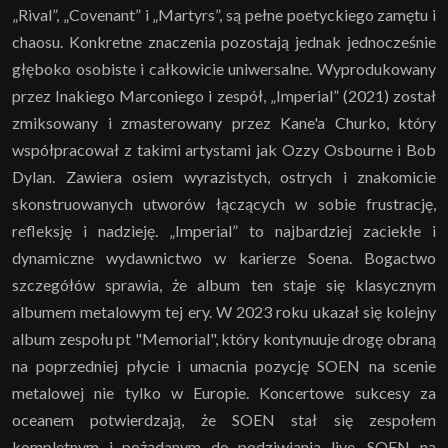
„Rival”, „Covenant” i „Martyrs”, są pełne poetyckiego zamętu i
chaosu. Konkretne znaczenia pozostają jednak jednocześnie
głęboko osobiste i całkowicie uniwersalne. Wyprodukowany
przez Inakiego Marconiego i zespół, „Imperial” (2021) został
zmiksowany i zmasterowany przez Kane'a Churko, który
współpracował z takimi artystami jak Ozzy Osbourne i Bob
Dylan. Zawiera osiem wyrazistych, ostrych i znakomicie
skonstruowanych utworów łączących w sobie frustrację,
refleksję i nadzieję. „Imperial” to najbardziej zaciekłe i
dynamiczne wydawnictwo w karierze Soena. Bogactwo
szczegółów sprawia, że ​​album ten staje się klasycznym
albumem metalowym tej ery. W 2023 roku ukazał się kolejny
album zespołu pt "Memorial", który kontynuuje drogę obraną
na poprzedniej płycie i umacnia pozycję SOEN na scenie
metalowej nie tylko w Europie. Koncertowe sukcesy za
oceanem potwierdzają, że SOEN stał się zespołem
kompletnym i pożądanym do podziwiania live. SOEN na