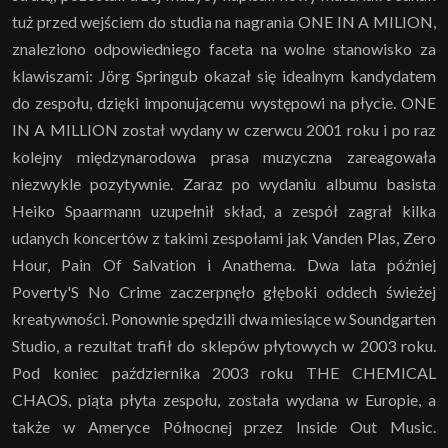
tuż przed wejściem do studia na nagrania ONE IN A MILION,
znaleziono odpowiedniego faceta na wolne stanowisko za
klawiszami: Jörg Springub okazał się idealnym kandydatem
do zespołu, dzięki imponującemu występowi na płycie. ONE
IN A MILLION został wydany w czerwcu 2001 roku i po raz
kolejny międzynarodowa prasa muzyczna zareagowała
niezwykle pozytywnie. Zaraz po wydaniu albumu basista
Heiko Spaarmann uzupełnił skład, a zespół zagrał kilka
udanych koncertów z takimi zespołami jak Vanden Plas, Zero
Hour, Pain Of Salvation i Anathema. Dwa lata później
Poverty'S No Crime zaczerpnęło głęboki oddech świeżej
kreatywności. Ponownie spędzili dwa miesiące w Soundgarten
Studio, a rezultat trafił do sklepów płytowych w 2003 roku.
Pod koniec października 2003 roku THE CHEMICAL
CHAOS, piąta płyta zespołu, została wydana w Europie, a
także w Ameryce Północnej przez Inside Out Music.