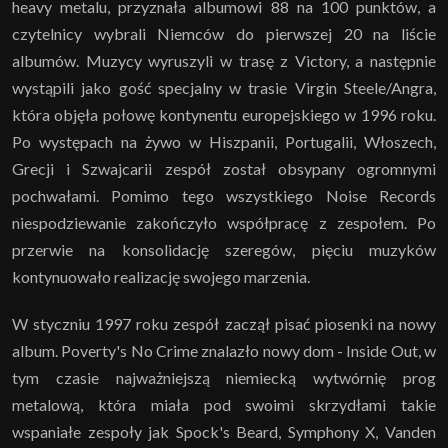
heavy metalu, przyznała albumowi 88 na 100 punktów, a
czytelnicy wybrali Niemców do pierwszej 20 na liście
albumów. Muzycy wyruszyli w trasę z Victory, a następnie
wystąpili jako gość specjalny w trasie Virgin Steele/Angra,
która objęła połowę kontynentu europejskiego w 1996 roku.
Po występach na żywo w Hiszpanii, Portugalii, Włoszech,
Grecji i Szwajcarii zespół został obsypany ogromnymi
pochwałami. Pomimo tego wszystkiego Noise Records
niespodziewanie zakończyło współpracę z zespołem. Po
przerwie na konsolidację szeregów, pięciu muzyków
kontynuowało realizację swojego marzenia.
W styczniu 1997 roku zespół zaczął pisać piosenki na nowy
album. Poverty's No Crime znalazło nowy dom - Inside Out, w
tym czasie najważniejszą niemiecką wytwórnię prog
metalową, która miała pod swoimi skrzydłami takie
wspaniałe zespoły jak Spock's Beard, Symphony X, Vanden