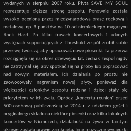
wydanych w sierpniu 2007 roku. Płyta SAVE MY SOUL
reprezentuje cięższą stronę zespołu. Ponownie została
wysoko oceniona przez międzynarodową prasę rockową i
metalową, np. 8 punktów na 10 od niemieckiego magazynu
Rock Hard. Po kilku trasach koncertowych i udanych
występach supportujących z Threshold zespół zrobił sobie
przerwę twórczą, aby opracować nowe piosenki. Ta przerwa
rozciągnęła się na okres dziewięciu lat. Jednak zespół nigdy
nie zatrzymał się, aby spotkać się na próby lub popracować
nad nowym materiałem. Ich działania po prostu nie
zaowocowały nagraniem nowej płyty, ponieważ dla
większości członków zespołu rodzina i dzieci stały się
priorytetem w ich życiu. Oprócz „koncertu reunion” przed
500-osobową publicznością w 2014 r. z udziałem gości i
oryginalnego składu na niektóre piosenki oraz kilku lokalnych
koncertów w Niemczech, działalność na żywo w tamtym
okresie została prawie zamknięta. Inne muzyczne wycieczki