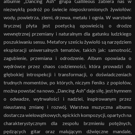
albumie „Dancing Ash" grupa Gallileous zabiera nas w
niezwykłą podróż po świecie nieposkromionych żywiołów:
wody, powietrza, ziemi, drzewa, metalu i ognia. W warstwie
lirycznej płyta jest poetycką opowieścią o drodze
wewnętrznej przemiany i naturalnym dla gatunku ludzkiego
poszukiwaniu sensu. Metafory sześciu żywiołó są narzędziem
eksploracji uniwersalnych tematów, takich jak: samotność,
zagubienie, przemiana i odrodzenie. Album opowiada o
wędrówce przez chaos codzienności, która prowadzi do
głębokiej introspekcji i transformacji, o doświadczeniach
trudnych momentów, po których, niczym Feniks z popiołów,
można powstać na nowo. „Dancing Ash" daje siłę, jest hymnem
o odwadze, wytrwałości i nadziei, inspirowanym przez
nieustanną zmianę i rozwój. Warstwa muzyczna albumu
dostarcza wielowątkowych, epickich kompozycji, opartych na
charakterystycznym dla zespołu brzmieniu potężnych,
pędzących gitar oraz malującym dźwięczne mandale,