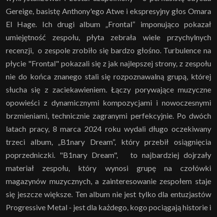
Gereige, basistę Anthony'ego Atwe i ekspresyjny głos Omara
El Hage. Ich drugi album „Frontal” imponująco pokazał
umiejętność zespołu, płyta zebrała wiele przychylnych
recenzji, o zespole zrobiło się bardzo głośno. Turbulence na
płycie "Frontal" pokazali się z jak najlepszej strony, z zespołu
nie do końca znanego stali się rozpoznawalną grupą, której
słucha się z zaciekawieniem. Łączy porywające muzyczne
opowieści z dynamicznymi kompozycjami i nowoczesnymi
brzmieniami, technicznie zagranymi perfekcyjnie. Po dwóch
latach pracy, 8 marca 2024 roku wydali długo oczekiwany
trzeci album, „B1nary Dream”, który przebił osiągnięcia
poprzedniczki. "B1nary Dream", to najbardziej dojrzały
materiał zespołu, który wynosi grupę na czołówki
magazynów muzycznych, a zainteresowanie zespołem staje
się jeszcze większe. Ten album nie jest tylko dla entuzjastów
Progressive Metal - jest dla każdego, kogo pociągają historie i