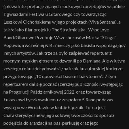
śpiewa interpretacje znanych rockowych przebojów wspólnie
z gwiazdami Festiwalu Gitarowego czy towarzysząc
Leszkowi Cichońskiemu w jego projektach (Viva Santana), a
także jako filar projektu The Strażmiejska, WrocLove
Band/Gitarowe Przeboje Wszechczasów Marka "Stinga"
Popowa, a wcześniej w Birmie czy jako basista wspomagający
innych artystów. Jak trzeba było zaśpiewać repertuar z
mocnym, męskim głosem to dzwonili po Damiana. Ale w lutym
zeszłego roku zdecydował się na krok ku autorskiej karierze,
przygotowując „10 opowieści basem i barytonem”. Z tym
repertuarem dał się poznać szerszej publiczności występując
na Progolucji Październikowej 2022, oraz towarzysząc
Łukaszowi Łyczkowskiemu z zespołem 5 Rano podczas
występu we Wrocławiu w klubie Łącznik. To, co jest
charakterystyczne w jego solowej twórczości to sposób
podejścia do aranżacji na bas, perkusję oraz jego