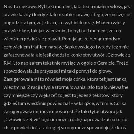
Nie. To ciekawe. Był taki moment, lata temu miałem włosy, jak
prawie każdy i kiedy zdałem sobie sprawę z tego, że muszę się
pogodzić z tym, że je tracę, to wybieliłem się. Miałem włosy
prawie białe, tak jak wiedźmin. To był taki moment, że ten
wiedźmin gdzieś się pojawił. Pomijając, że będąc młodym
człowiekiem trafiłem na sagę Sapkowskiego i wtedy też mnie
zafascynowała, ale jeśli chodzi o konkretny utwór „Człowiek z
Rivii”, to napisałem tekst nie myśląc w ogóle o Geralcie. Treść
spowodowała, że przyszedł mi taki pomysł do głowy.
Zasugerowała mi to również moja córka, która też jest fanką
wiedźmina. Z racji użycia sformułowania „zło to zło, nieważne
czy mniejsze czy większe”, to jest to jeden z tekstów, który
gdzieś tam wiedźmin powiedział – w książce, w filmie. Córka
zasugerowała mi, może nie wprost, że taki tytuł utworu jak
„Człowiek z Rivii”, będzie może trochę naprowadzał na to, co
chcę powiedzieć, a z drugiej strony może spowoduje, że ktoś