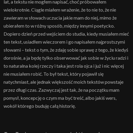
lat, a tekstu nie mogłem napisać, choć próbowałem
wielokrotnie. Ciągle miałem wrażenie, że to nie to, że nie
zawieram w słowach uczucia jakie mam do niej, mimo że
ubierałem to w różny sposób, między innymi poetycko.
Dopiero dzień przed wejściem do studia, kiedy musiałem mieć
ten tekst, usiadłem wieczorem i go napisałem najprostszymi
słowami – tekst o tym, że zdaję sobie sprawę z tego, że kiedyś
dorośnie, a ja będę tylko obserwować jak sobie w życiu radzi i
to naturalna kolej rzeczy i taka jest rola ojca i już i nic więcej
nie musiałem robić. To był tekst, który pojawił się
natychmiast, ale jednak większość moich tekstów powstaje
przez długi czas. Zazwyczaj jest tak, że na początku mam
pomysł, koncepcję o czym ma być treść, albo jakiś wers,
wokół którego buduję całą historię.