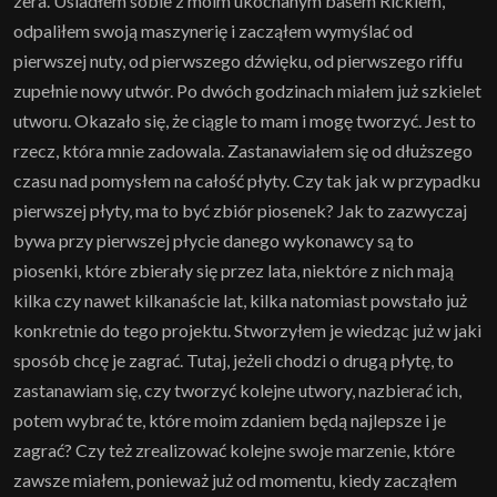
zera. Usiadłem sobie z moim ukochanym basem Rickiem,
odpaliłem swoją maszynerię i zacząłem wymyślać od
pierwszej nuty, od pierwszego dźwięku, od pierwszego riffu
zupełnie nowy utwór. Po dwóch godzinach miałem już szkielet
utworu. Okazało się, że ciągle to mam i mogę tworzyć. Jest to
rzecz, która mnie zadowala. Zastanawiałem się od dłuższego
czasu nad pomysłem na całość płyty. Czy tak jak w przypadku
pierwszej płyty, ma to być zbiór piosenek? Jak to zazwyczaj
bywa przy pierwszej płycie danego wykonawcy są to
piosenki, które zbierały się przez lata, niektóre z nich mają
kilka czy nawet kilkanaście lat, kilka natomiast powstało już
konkretnie do tego projektu. Stworzyłem je wiedząc już w jaki
sposób chcę je zagrać. Tutaj, jeżeli chodzi o drugą płytę, to
zastanawiam się, czy tworzyć kolejne utwory, nazbierać ich,
potem wybrać te, które moim zdaniem będą najlepsze i je
zagrać? Czy też zrealizować kolejne swoje marzenie, które
zawsze miałem, ponieważ już od momentu, kiedy zacząłem