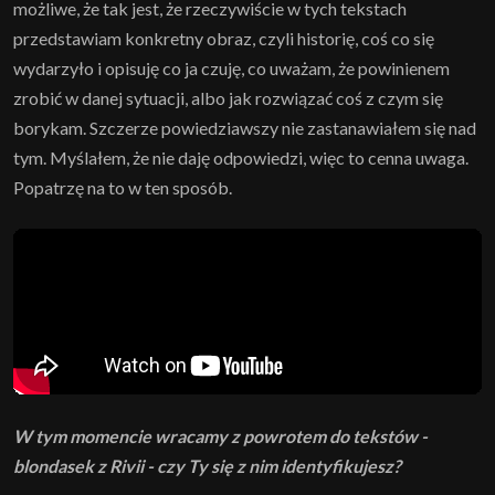
możliwe, że tak jest, że rzeczywiście w tych tekstach
przedstawiam konkretny obraz, czyli historię, coś co się
wydarzyło i opisuję co ja czuję, co uważam, że powinienem
zrobić w danej sytuacji, albo jak rozwiązać coś z czym się
borykam. Szczerze powiedziawszy nie zastanawiałem się nad
tym. Myślałem, że nie daję odpowiedzi, więc to cenna uwaga.
Popatrzę na to w ten sposób.
W tym momencie wracamy z powrotem do tekstów -
blondasek z Rivii - czy Ty się z nim identyfikujesz?