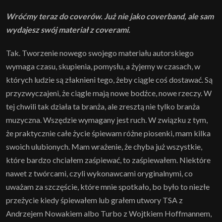
Wróćmy teraz do coverów. Już nie jako coverband, ale sam
wydajesz swój materiał z coverami.
Tak. Tworzenie nowego swojego materiału autorskiego
wymaga czasu, skupienia, pomysłu, a żyjemy w czasach, w
których ludzie są złaknieni tego, żeby ciągle coś dostawać. Są
przyzwyczajeni, że ciągle mają nowe bodźce, nowe rzeczy. W
tej chwili tak działa ta branża, ale zresztą nie tylko branża
muzyczna. Wszędzie wymagany jest ruch. W związku z tym,
że praktycznie całe życie śpiewam różne piosenki, mam kilka
swoich ulubionych. Mam wrażenie, że chyba już wszystkie,
które bardzo chciałem zaśpiewać, to zaśpiewałem. Niektóre
nawet z twórcami, czyli wykonawcami oryginalnymi, co
uważam za szczęście, które mnie spotkało, bo było to niezłe
przeżycie kiedy śpiewałem lub grałem utwory TSA z
Andrzejem Nowakiem albo Turbo z Wojtkiem Hoffmannem,