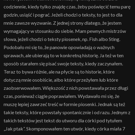
codziennie, kiedy tylko znajdę czas, żeby poświęcić temu parę
godzin, usiąść i pograć. Jeżeli chodzi o teksty, to jest to dla
mnie zawsze wyzwanie. Z jednej strony dlatego, że jestem
wymagający w stosunku do siebie. Mam pewnych mistrzów
słowa, jeżeli chodzi o teksty piosenek, np. Fish albo Sting.
Podobało mi się to, że panowie opowiadają o ważnych
sprawach, ale ubierają to w konkretną historię. Ja też w ten
sposób starałem się pisać swoje teksty, kiedy zaczynałem.
Teraz to bywa różnie, ale na płycie są to historie, które
dotyczą mnie osobiście, albo które przeżyłem lub które
zaobserwowałem. Większość z nich powstawała przez długi
czas, ponieważ ciągle poprawiałem. Wydawało mi się, że
muszę lepiej zawrzeć treść w formie piosenki. Jednak są też
takie teksty, które powstały spontanicznie i od razu. Jednym z
takich tekstów jest tekst do utworu dla córki pod tytułem
„Jak ptak”. Skomponowałem ten utwór, kiedy córka miała 7