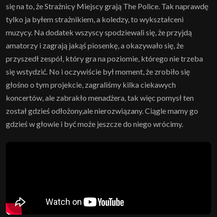
się na to, że Strażnicy Miejscy grają The Police. Tak naprawdę
tylko ja byłem strażnikiem, a koledzy, to wykształceni
muzycy. Na dodatek wszyscy spodziewali się, że przyjdą
amatorzy i zagrają jakąś piosenkę, a okazywało się, że
przyszedł zespół, który gra na poziomie, którego nie trzeba
się wstydzić. No i oczywiście był moment, że zrobiło się
głośno o tym projekcie, zagraliśmy kilka ciekawych
koncertów, ale zabrakło menadżera, tak więc pomysł ten
został gdzieś odłożony,ale nierozwiązany. Ciągle mamy go
gdzieś w głowie i być może jeszcze do niego wrócimy.