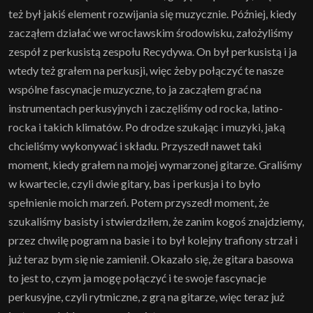
też był jakiś element rozwijania się muzycznie. Później, kiedy
zacząłem działać we wrocławskim środowisku, założyliśmy
zespół z perkusistą zespołu Recydywa. On był perkusistą i ja
wtedy też grałem na perkusji, więc żeby połączyć te nasze
wspólne fascynacje muzyczne, to ja zacząłem grać na
instrumentach perkusyjnych i zaczęliśmy od rocka, latino-
rocka i takich klimatów. Po drodze szukając i muzyki, jaką
chcieliśmy wykonywać i składu. Przyszedł nawet taki
moment, kiedy grałem na mojej wymarzonej gitarze. Graliśmy
w kwartecie, czyli dwie gitary, bas i perkusja i to było
spełnienie moich marzeń. Potem przyszedł moment, że
szukaliśmy basisty i stwierdziłem, że zanim kogoś znajdziemy,
przez chwilę pogram na basie i to był kolejny trafiony strzał i
już teraz bym się nie zamienił. Okazało się, że gitara basowa
to jest to, czym ja mogę połączyć i te swoje fascynacje
perkusyjne, czyli rytmiczne, z grą na gitarze, więc teraz już