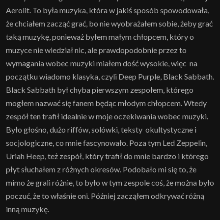
Aerolit. To była muzyka, która w jakiś sposób spowodowała,
że chciałem zacząć grać, bo nie wyobrażałem sobie, żeby grać
taką muzykę, ponieważ byłem małym chłopcem, który o
muzyce nie wiedział nic, ale prawdopodobnie przez to
wymagania wobec muzyki miałem dość wysokie, więc na
początku wiadomo klasyka, czyli Deep Purple, Black Sabbath.
Black Sabbath był chyba pierwszym zespołem, którego
mogłem nazwać się fanem będąc młodym chłopcem. Wtedy
zespół ten trafił idealnie w moje oczekiwania wobec muzyki.
Było głośno, dużo riffów, solówki, teksty okultystyczne i
socjologiczne, co mnie fascynowało. Poza tym Led Zeppelin,
Uriah Heep, też zespół, który trafił do mnie bardzo i którego
płyt słuchałem z różnych okresów. Podobało mi się to, że
mimo że grali różnie, to było w tym zespole coś, że można było
poczuć, że to właśnie oni. Później zacząłem odkrywać różną
inną muzykę.