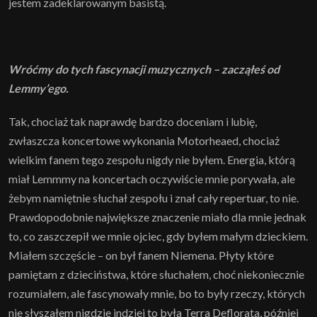
jestem zadeklarowanym basistą.
Wróćmy do tych fascynacji muzycznych – zacząłeś od
Lemmy’ego.
Tak, chociaż tak naprawdę bardzo doceniam i lubię,
zwłaszcza koncertowe wykonania Motorheaed, chociaż
wielkim fanem tego zespołu nigdy nie byłem. Energia, którą
miał Lemmmy na koncertach oczywiście mnie porywała, ale
żebym namiętnie słuchał zespołu i znał cały repertuar, to nie.
Prawdopodobnie największe znaczenie miało dla mnie jednak
to, co zaszczepił we mnie ojciec, gdy byłem małym dzieckiem.
Miałem szczęście – on był fanem Niemena. Płyty które
pamiętam z dzieciństwa, które słuchałem, choć niekoniecznie
rozumiałem, ale fascynowały mnie, bo to były rzeczy, których
nie słyszałem nigdzie indziej to była Terra Deflorata, później