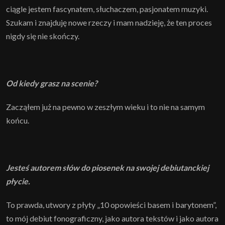
ciągle jestem fascynatem, słuchaczem, pasjonatem muzyki.
Szukam i znajduję nowe rzeczy i mam nadzieję, że ten proces
nigdy się nie skończy.
Od kiedy grasz na scenie?
Zacząłem już na pewno w zeszłym wieku i to nie na samym
końcu.
Jesteś autorem słów do piosenek na swojej debiutanckiej
płycie.
To prawda, utwory z płyty „10 opowieści basem i barytonem”,
to mój debiut fonograficzny, jako autora tekstów i jako autora