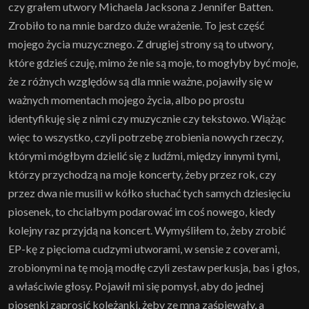
czy grałem utwory Michaela Jacksona z Jennifer Batten.
Zrobiło to na mnie bardzo duże wrażenie. To jest część
mojego życia muzycznego. Z drugiej strony są to utwory,
które gdzieś czuję, mimo że nie są moje, to mogłyby być moje,
że z różnych względów są dla mnie ważne, pojawiły się w
ważnych momentach mojego życia, albo po prostu
identyfikuję się z nimi czy muzycznie czy tekstowo. Wiążąc
więc to wszystko, czyli potrzebę zrobienia nowych rzeczy,
którymi mógłbym dzielić się z ludźmi, między innymi tymi,
którzy przychodzą na moje koncerty, żeby przez rok, czy
przez dwa nie musili w kółko słuchać tych samych dziesięciu
piosenek, to chciałbym podarować im coś nowego, kiedy
kolejny raz przyjdą na koncert. Wymyśliłem to, żeby zrobić
EP-kę z pięcioma cudzymi utworami, w sensie z coverami,
zrobionymi na tę moją modłę czyli zestaw perkusja, bas i głos,
a właściwie głosy. Pojawił mi się pomysł, aby do jednej
piosenki zaprosić koleżanki, żeby ze mną zaśpiewały, a