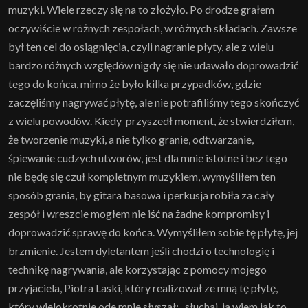
muzyki. Wiele rzeczy się na to złożyło. Po drodze grałem
oczywiście w różnych zespołach, w różnych składach. Zawsze
był ten cel do osiągnięcia, czyli nagranie płyty, ale z wielu
bardzo różnych względów nigdy się nie udawało doprowadzić
tego do końca, mimo że było kilka przypadków, gdzie
zaczęliśmy nagrywać płytę, ale nie potrafiliśmy tego skończyć
z wielu powodów. Kiedy przyszedł moment, że stwierdziłem,
że tworzenie muzyki, a nie tylko granie, odtwarzanie,
śpiewanie cudzych utworów, jest dla mnie istotne i bez tego
nie będę się czuł kompletnym muzykiem, wymyśliłem ten
sposób grania, by gitara basowa i perkusja robiła za cały
zespół i wreszcie mogłem nie iść na żadne kompromisy i
doprowadzić sprawę do końca. Wymyśliłem sobie tę płytę, jej
brzmienie. Jestem dyletantem jeśli chodzi o technologię i
technikę nagrywania, ale korzystając z pomocy mojego
przyjaciela, Piotra Laski, który realizował ze mną tę płytę,
który wielokrotnie ode mnie słyszał: „słuchaj, ja wiem jak to