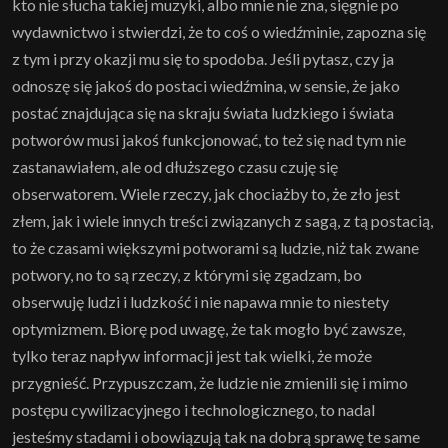
kto nie słucha takiej muzyki, albo mnie nie zna, sięgnie po
wydawnictwo i stwierdzi, że to coś o wiedźminie, zapozna się
z tym i przy okazji mu się to spodoba. Jeśli pytasz, czy ja
odnoszę się jakoś do postaci wiedźmina, w sensie, że jako
postać znajdująca się na skraju świata ludzkiego i świata
potworów musi jakoś funkcjonować, to też się nad tym nie
zastanawiałem, ale od dłuższego czasu czuję się
obserwatorem. Wiele rzeczy, jak chociażby to, że zło jest
złem, jak i wiele innych treści związanych z sagą, z tą postacią,
to że czasami większymi potworami są ludzie, niż tak zwane
potwory, no to są rzeczy, z którymi się zgadzam, bo
obserwuję ludzi i ludzkość i nie napawa mnie to niestety
optymizmem. Biorę pod uwagę, że tak mogło być zawsze,
tylko teraz napływ informacji jest tak wielki, że może
przygnieść. Przypuszczam, że ludzie nie zmienili się i mimo
postępu cywilizacyjnego i technologicznego, to nadal
jesteśmy stadami i obowiązują tak na dobrą sprawę te same