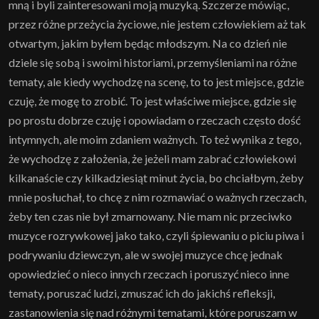
mną i byli zainteresowani moją muzyką. Szczerze mówiąc,
przez różne przeżycia życiowe, nie jestem człowiekiem aż tak
otwartym, jakim byłem będąc młodszym. Na co dzień nie
dziele się sobą i swoimi historiami, przemyśleniami na różne
tematy, ale kiedy wychodzę na scenę, to to jest miejsce, gdzie
czuję, że mogę to zrobić. To jest właściwe miejsce, gdzie się
po prostu dobrze czuję i opowiadam o rzeczach często dość
intymnych, ale moim zdaniem ważnych. To też wynika z tego,
że wychodzę z założenia, że jeżeli mam zabrać człowiekowi
kilkanaście czy kilkadziesiąt minut życia, bo chciałbym, żeby
mnie posłuchał, to chcę z nim rozmawiać o ważnych rzeczach,
żeby ten czas nie był zmarnowany. Nie mam nic przeciwko
muzyce rozrywkowej jako tako, czyli śpiewaniu o piciu piwa i
podrywaniu dziewczyn, ale w swojej muzyce chcę jednak
opowiedzieć o nieco innych rzeczach i poruszyć nieco inne
tematy, poruszać ludzi, zmuszać ich do jakichś refleksji,
zastanowienia się nad różnymi tematami, które poruszam w