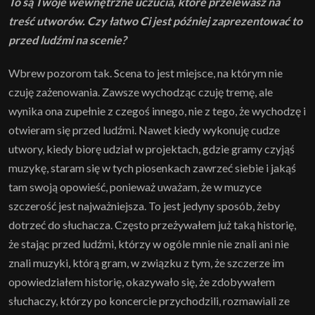
To są Twoje wewnętrzne uczucia, które przelewasz na
treść utworów. Czy łatwo Ci jest później zaprezentować to
przed ludźmi na scenie?
Wbrew pozorom tak. Scena to jest miejsce, na którym nie
czuję zażenowania. Zawsze wychodząc czuję tremę, ale
wynika ona zupełnie z czegoś innego, nie z tego, że wychodzę i
otwieram się przed ludźmi. Nawet kiedy wykonuję cudze
utwory, kiedy biorę udział w projektach, gdzie gramy czyjąś
muzykę, staram się w tych piosenkach zawrzeć siebie i jakąś
tam swoją opowieść, ponieważ uważam, że w muzyce
szczerość jest najważniejsza. To jest jedyny sposób, żeby
dotrzeć do słuchacza. Często przeżywałem już taką historię,
że stając przed ludźmi, którzy w ogóle mnie nie znali ani nie
znali muzyki, którą gram, w związku z tym, że szczerze im
opowiedziałem historię, okazywało się, że zdobywałem
słuchaczy, którzy po koncercie przychodzili, rozmawiali ze