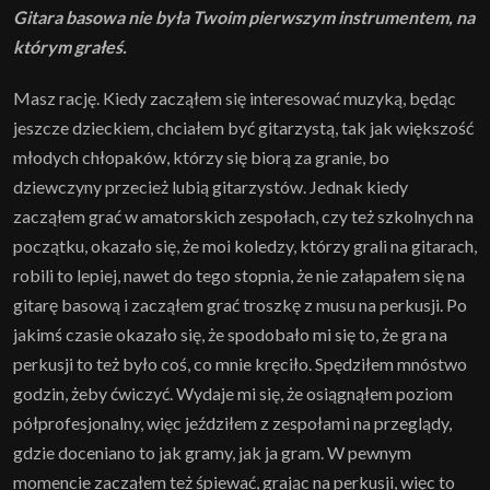
Gitara basowa nie była Twoim pierwszym instrumentem, na
którym grałeś.
Masz rację. Kiedy zacząłem się interesować muzyką, będąc
jeszcze dzieckiem, chciałem być gitarzystą, tak jak większość
młodych chłopaków, którzy się biorą za granie, bo
dziewczyny przecież lubią gitarzystów. Jednak kiedy
zacząłem grać w amatorskich zespołach, czy też szkolnych na
początku, okazało się, że moi koledzy, którzy grali na gitarach,
robili to lepiej, nawet do tego stopnia, że nie załapałem się na
gitarę basową i zacząłem grać troszkę z musu na perkusji. Po
jakimś czasie okazało się, że spodobało mi się to, że gra na
perkusji to też było coś, co mnie kręciło. Spędziłem mnóstwo
godzin, żeby ćwiczyć. Wydaje mi się, że osiągnąłem poziom
półprofesjonalny, więc jeździłem z zespołami na przeglądy,
gdzie doceniano to jak gramy, jak ja gram. W pewnym
momencie zacząłem też śpiewać, grając na perkusji, więc to