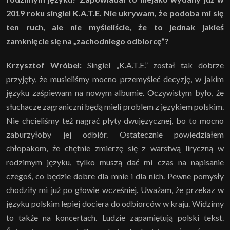
2019 roku singiel K.A.T.E. Nie ukrywam, że podoba mi się
ten ruch, ale nie myśleliście, że to jednak jakieś
zamknięcie się na „zachodniego odbiorcę”?
Krzysztof Wróbel:
Singiel „K.A.T.E.” został tak dobrze
przyjęty, że musieliśmy mocno przemyśleć decyzję, w jakim
języku zaśpiewam na nowym albumie. Oczywistym było, że
słuchacze zagraniczni będą mieli problem z językiem polskim.
Nie chcieliśmy też nagrać płyty dwujęzycznej, bo to mocno
zaburzyłoby jej odbiór. Ostatecznie powiedziałem
chłopakom, że chętnie zmierzę się z warstwą liryczną w
rodzimym języku, tylko muszą dać mi czas na napisanie
czegoś, co będzie dobre dla mnie i dla nich. Pewne pomysły
chodziły mi już po głowie wcześniej. Uważam, że przekaz w
języku polskim lepiej dociera do odbiorców w kraju. Widzimy
to także na koncertach. Ludzie zapamiętują polski tekst.