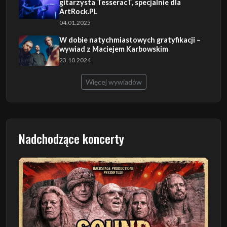
gitarzysta TesseracT, specjalnie dla
ArtRock.PL
04.01.2025
W dobie natychmiastowych gratyfikacji –
wywiad z Maciejem Karbowskim
23.10.2024
Więcej wywiadów
Nadchodzące koncerty