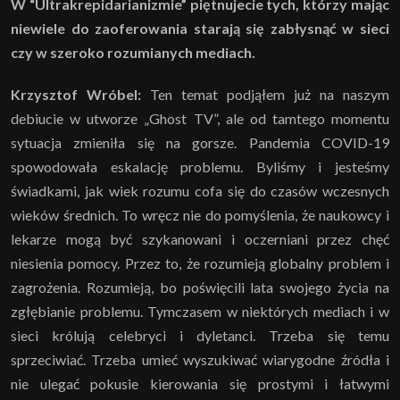
W “Ultrakrepidarianizmie” piętnujecie tych, którzy mając
niewiele do zaoferowania starają się zabłysnąć w sieci
czy w szeroko rozumianych mediach.
Krzysztof Wróbel:
Ten temat podjąłem już na naszym
debiucie w utworze „Ghost TV”, ale od tamtego momentu
sytuacja zmieniła się na gorsze. Pandemia COVID-19
spowodowała eskalację problemu. Byliśmy i jesteśmy
świadkami, jak wiek rozumu cofa się do czasów wczesnych
wieków średnich. To wręcz nie do pomyślenia, że naukowcy i
lekarze mogą być szykanowani i oczerniani przez chęć
niesienia pomocy. Przez to, że rozumieją globalny problem i
zagrożenia. Rozumieją, bo poświęcili lata swojego życia na
zgłębianie problemu. Tymczasem w niektórych mediach i w
sieci królują celebryci i dyletanci. Trzeba się temu
sprzeciwiać. Trzeba umieć wyszukiwać wiarygodne źródła i
nie ulegać pokusie kierowania się prostymi i łatwymi