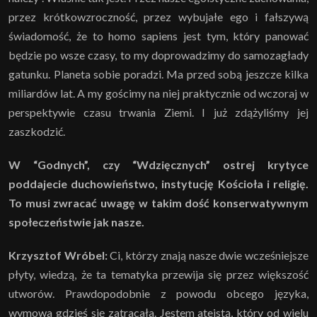
przez krótkowzroczność, przez wybujałe ego i fałszywą
świadomość, że to homo sapiens jest tym, który panować
będzie po wsze czasy, to my doprowadzimy do samozagłady
gatunku. Planeta sobie poradzi. Ma przed sobą jeszcze kilka
miliardów lat. A my gościmy na niej praktycznie od wczoraj w
perspektywie czasu trwania Ziemi. I już zdążyliśmy jej
zaszkodzić.
W “Godnych”, czy “Wdzięcznych” ostrej krytyce
poddajecie duchowieństwo, instytucję Kościoła i religię.
To musi zwracać uwagę w takim dość konserwatywnym
społeczeństwie jak nasze.
Krzysztof Wróbel:
Ci, którzy znają nasze dwie wcześniejsze
płyty, wiedzą, że ta tematyka przewija się przez większość
utworów. Prawdopodobnie z powodu obcego języka,
wymowa gdzieś się zatracała. Jestem ateistą, który od wielu