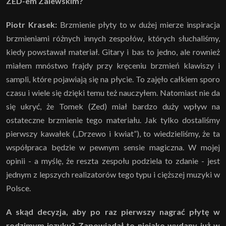
ZED-em Zalewskim?
Piotr Krasek:
Brzmienie płyty to w dużej mierze inspiracja
brzmieniami różnych innych zespołów, których słuchaliśmy,
kiedy powstawał materiał. Gitary i bas to jedno, ale rownież
miałem mnóstwo frajdy przy kręceniu brzmień klawiszy i
sampli, które pojawiają się na płycie. To zajęło całkiem sporo
czasu i wiele się dzięki temu też nauczyłem. Natomiast nie da
się ukryć, że Tomek (Zed) miał bardzo duży wpływ na
ostateczne brzmienie tego materiału. Jak tylko dostaliśmy
pierwszy kawałek („Drzewo i kwiat”), to wiedzieliśmy, że ta
współpraca będzie w pewnym sensie magiczna. W mojej
opinii - a myślę, że reszta zespołu podziela to zdanie - jest
jednym z lepszych realizatorów tego typu i cięższej muzyki w
Polsce.
A skąd decyzja, aby po raz pierwszy nagrać płytę w
rodzimym języku? Zapowiadał to niejako wydany już w