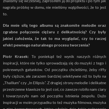
znaliśmy się wcześniej, zaprosiłem ją do projektu i po tym jak
nagrała próbkę w domu, nie mieliśmy wątpliwości, że to jest
to.
Dla mnie siłą tego albumu są znakomite melodie oraz
zgrabne połączenie ciężaru z delikatnością? Czy były
jakieś założenia, że tak to ma wyglądać, czy to raczej
efekt pewnego naturalnego procesu tworzenia?
Piotr Krasek:
To poniekąd też wynik naszych różnych
inspiracji, które nie tylko sprowadzają się do muzyki z tego i
pokrewnych gatunków. Od początku chcieliśmy, żeby riffy
były cięższe, ale zarazem bardziej selektywne niż to było na
„Thallium” czy „In Ellipsis”. Z drugiej strony melodie i delikatne
przestrzenne klawisze to jest coś, co zawsze robiło nam ciary
i towarzyszyło nam od początku istnienia zespołu. Dużo
inspiracji w moim przypadku to też muzyka filmowa, muzyka
z gier komputerowych, która właśnie daje takie połączenie