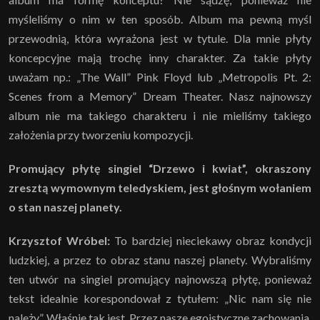
myśleliśmy o nim w ten sposób. Album ma pewną myśl
przewodnią, która wyrażona jest w tytule. Dla mnie płyty
koncepcyjne mają trochę inny charakter. Za takie płyty
uważam np.: „The Wall” Pink Floyd lub „Metropolis Pt. 2:
Scenes from a Memory” Dream Theater. Nasz najnowszy
album nie ma takiego charakteru i nie mieliśmy takiego
założenia przy tworzeniu kompozycji.
Promujący płytę singiel “Drzewo i kwiat”, okraszony
zresztą wymownym teledyskiem, jest głośnym wołaniem
o stan naszej planety.
Krzysztof Wróbel:
To bardziej nieciekawy obraz kondycji
ludzkiej, a przez to obraz stanu naszej planety. Wybraliśmy
ten utwór na singiel promujący najnowszą płytę, ponieważ
tekst idealnie korespondował z tytułem: „Nic nam się nie
należy”. Właśnie tak jest. Przez nasze egoistyczne zachowania,