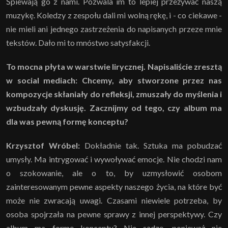
Śpiewają go z nami. Pozwala im to lepiej przeżywać naszą
muzykę. Koledzy z zespołu dali mi wolną rękę, i - co ciekawe -
nie mieli ani jednego zastrzeżenia do napisanych przeze mnie
tekstów. Dało mi to mnóstwo satysfakcji.
To mocna płyta w warstwie lirycznej. Napisaliście zresztą
w social mediach: Chcemy, aby stworzone przez nas
kompozycje skłaniały do refleksji, zmuszały do myślenia i
wzbudzały dyskusję. Zacznijmy od tego, czy album ma
dla was pewną formę konceptu?
Krzysztof Wróbel:
Dokładnie tak. Sztuka ma pobudzać
umysły. Ma intrygować i wywoływać emocje. Nie chodzi nam
o szokowanie, ale o to, by uzmysłowić osobom
zainteresowanym pewne aspekty naszego życia, na które być
może nie zwracają uwagi. Czasami niewiele potrzeba, by
osoba spojrzała na pewne sprawy z innej perspektywy. Czy
album ma formę konceptu? Nie sądzę, ponieważ nie