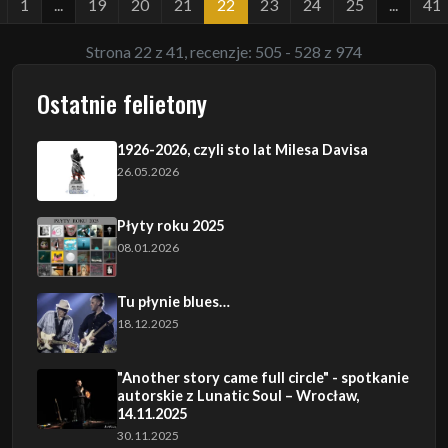
1
...
19
20
21
22
23
24
25
...
41
Strona 22 z 41, recenzje: 505 - 528 z 974
Ostatnie felietony
1926-2026, czyli sto lat Milesa Davisa
26.05.2026
Płyty roku 2025
08.01.2026
Tu płynie blues…
18.12.2025
"Another story came full circle" - spotkanie
autorskie z Lunatic Soul – Wrocław,
14.11.2025
30.11.2025